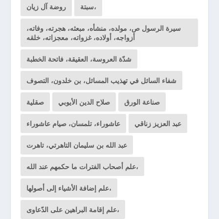
سبتة،
روضة آل زيان
سيرة الرسول ص، مولده، منشأه، مبعثه، هجرته، وفاته،
أزواجه، أولاده، غزواته، معجزاته، خلقه
شدّة العروسة، العقيقة، فاتحة الخطبة
شفاء السائل في تهذيب المسائل، بن خلدون، التصوف
صناعة الورق
صلاح الدين الأيوبي
صقلية
عبد العزيز زناقي
عاشوراء، تلمسان، صيام عاشوراء
عبد الله بن سليمان التاهرتي، تاهرت
علم أصحاب الفترات ما حكمهم عند الله،
علم إضافة الأشياء إلى أصولها،
علم إقامة البراهين على الدّعاوى،