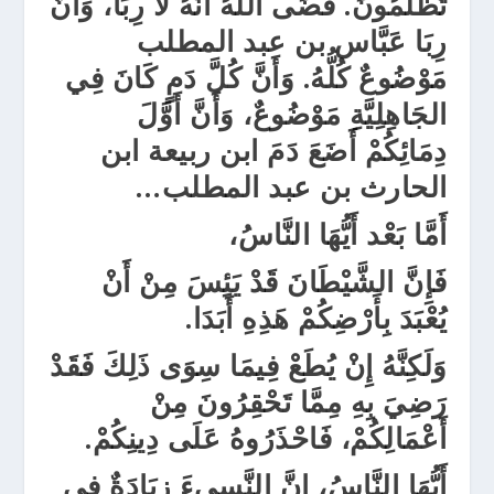
تُظْلَمُونَ. قَضَى اللهُ أَنَّهُ لاَ رِبًا، وَأَنَّ
رِبَا عَبَّاس بن عبد المطلب
مَوْضُوعٌ كُلُّهُ. وَأَنَّ كُلَّ دَمٍ كَانَ فِي
الجَاهِلِيَّةِ مَوْضُوعٌ، وَأَنَّ أَوَّلَ
دِمَائِكُمْ أَضَعَ دَمَ ابن ربيعة ابن
الحارث بن عبد المطلب…
أَمَّا بَعْد أَيُّهَا النَّاسُ،
فَإِنَّ الشَّيْطَانَ قَدْ يَئِسَ مِنْ أَنْ
يُعْبَدَ بِأَرْضِكُمْ هَذِهِ أَبَدَا.
وَلَكِنَّهُ إِنْ يُطَعْ فِيمَا سِوَى ذَلِكَ فَقَدْ
رَضِيَ بِهِ مِمَّا تَحْقِرُونَ مِنْ
أَعْمَالِكُمْ، فَاحْذَرُوهُ عَلَى دِينِكُمْ.
أَيُّهَا النَّاسُ، إِنَّ النَّسِيءَ زِيَادَةٌ فِي