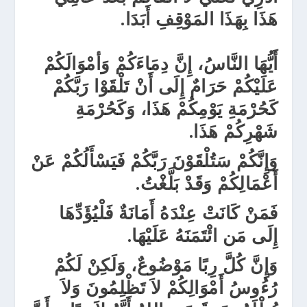
هَذَا بِهَذَا المَوْقِفِ أَبَدَا.
أَيُّهَا النَّاسُ، إِنَّ دِمَاءَكُمْ وَأمْوَالَكُمْ
عَلَيْكُمْ حَرَامٌ إِلَى أَنْ تَلْقَوْا رَبَّكُمْ
كَحُرْمَةِ يَوْمِكُمْ هَذَا، وَكَحُرْمَةِ
شَهْرِكُمْ هَذَا.
وَإِنَّكُمْ سَتُلْقَوْنَ رَبَّكُمْ فَيَسْأَلُكُمْ عَنْ
أَعْمَالِكُمْ وَقَدْ بَلَّغْتُ.
فَمَنْ كَانَتْ عِنْدَهُ أَمَانَةٌ فَلْيُؤَدِّهَا
إِلَى مَن ائْتَمَنَهُ عَلَيْهَا.
وَإِنَّ كُلَّ رِبًا مَوْضُوعٌ، وَلَكِنْ لَكُمْ
رُءُوسُ أَمْوَالِكُمْ لاَ تَظْلِمُونَ وَلاَ