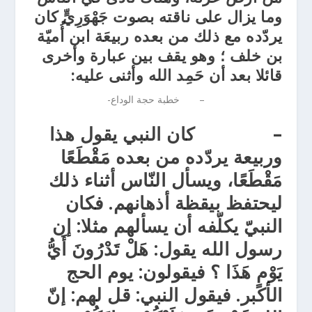
وما يزال على ناقته بصوت جَهْوَرِيٍّ كان
يردّده مع ذلك من بعده ربيعَة ابن أُميّة
بن خلف ؛ وهو يقف بين عبارة وأخرى
قائلا بعد أن حَمِد الله وأثنى عليه:
–
خطبة حجة الوداع-
–
كان النبي يقول هذا
وربيعة يردّده من بعده مَقْطَعًا
مَقْطَعًا، ويسأل النّاس أثناء ذلك
ليحتفظ بيقظة أذهانهم. فكان
النبيّ يكلّفه أن يسألهم مثلا: إن
رسول الله يقول:
هَلْ تَدْرُونَ أَيُّ
يَوْمٍ هَذَا ؟
فيقولون: يوم الحج
الأكبر. فيقول النبي: قل لهم:
إنّ