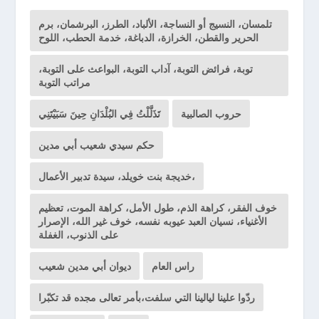
تلمسان، النسيج أو النساجة، الألباد، الطرز، البرشمان، برم
الحرير والقطن، الخرازة، الدباغة، خدمة الحطب، اللوح
توبة، فرائض التوبة، آداب التوبة، البواعث على التوبة،
مراتب التوبة
حروب الصالبية
تَذَلَّلْتُ فِي البُلْدَانِ حِينَ سَبَيْتَنِي
حكم سيدي شعيب أبي مدين
خديجة بنت خويلد، سيدة تدبير الأعمال،
خوف الفقر، كراهة الذم، طول الأمل، كراهة الموت، تعظيم
الأغنياء، نسيان العبد عيوبه نفسه، خوف غير الله، الإصرار
على الذنوب، الغفلة
راس العام
ديوان أبي مدين شعيب
ردّوا علينا ليالينا التي سلفت،بأمر تعالى مجده قد تكبّرا