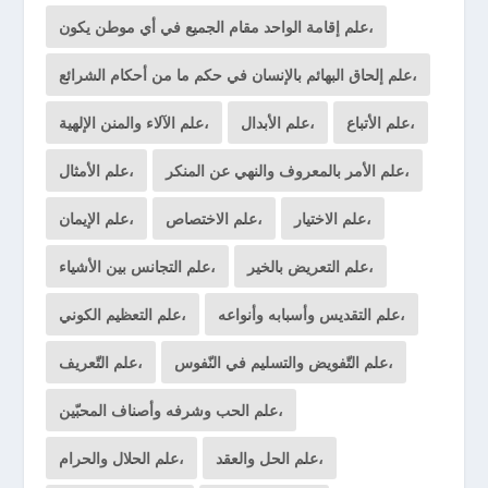
علم إقامة الواحد مقام الجميع في أي موطن يكون،
علم إلحاق البهائم بالإنسان في حكم ما من أحكام الشرائع،
علم الأتباع،
علم الأبدال،
علم الآلاء والمنن الإلهية،
علم الأمر بالمعروف والنهي عن المنكر،
علم الأمثال،
علم الاختيار،
علم الاختصاص،
علم الإيمان،
علم التعريض بالخير،
علم التجانس بين الأشياء،
علم التقديس وأسبابه وأنواعه،
علم التعظيم الكوني،
علم التّفويض والتسليم في النّفوس،
علم التّعريف،
علم الحب وشرفه وأصناف المحبّين،
علم الحل والعقد،
علم الحلال والحرام،