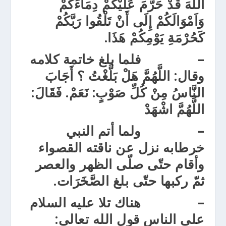
اللهَ قَدْ حَرَّمَ عَلَيْكُمْ دِمَاءَكُمْ
وَاَمْوَالَكُمْ إِلَى أَنْ تَلْقُوا رَبَّكُمْ
كَحُرْمَةِ يَوْمِكُمْ هَذَا.
–
فلما بلغ خاتمة كلامه
وقال
: اللَّهُمَّ هَلْ بَلَّغْتُ ؟
أَجَابَ
النَّاسُ مِنْ كُلِّ صَوْبٍ:
نَعَمْ.
فَقَالَ:
اللَّهُمَّ اشْهَدْ
– ولما أتم النبي
خرطابه نزل عن ناقته القصواء
وأقام حتّى صلّى الظهر والعصر
ثمّ ركبها حتّى بلغ الصَّخَرَات.
– هناك تلا عليه السلام
على الناس قول الله تعالى: