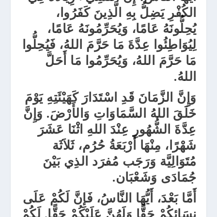
الكُفْرِ يَضِلُّ بِهِ الَّذِينَ كَفَرُوا،
يُحِلُّونَهُ عَامًا، وَيُحَرِّمُونَهُ عَامًا،
لِيُوَاطِئُوا عِدَّةَ مَا حَرَّمَ اللهُ، فَيُحِلُّوا
مَا حَرَّمَ اللهُ، وَيُحَرِّمُوا مَا أَحَلَّ
اللهُ.
وَإِنَّ الزَّمَانَ قَدِ اسْتَدَارَ كَهَيْئَتِهِ يَوْمَ
خَلَقَ اللهُ السَّمَاوَاتِ وَالأَرْضَ. وَإِنَّ
عِدَّةَ الشُّهُورِ عِنْدَ اللهِ اثْنَا عَشَرَ
شَهْرًا، مِنْهَا أَرْبَعَةُ حُرُم، ثَلاَثَة
مُتَوَالِيَّة وَرَجَب مُفرَد الذِي بَيْنَ
جُمَادَى وَشَعْبَان.
أَمَّا بَعْدَ، أَيُّهَا النَّاسُ، فَإِنَّ لَكُمْ عَلَى
نِسَائِكُمْ حَقًّا وَلَهُنَّ عَلَيْكُمْ حَقًّا. لَكُمْ