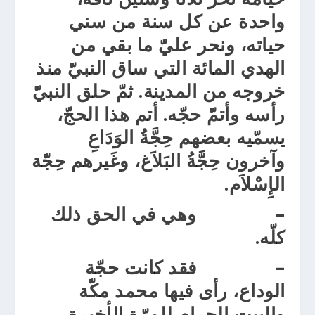
واحدة عن كل سنة من سني
حياته، ونحر عليّ ما بقي من
الهدي المائة التي ساق النبيّ منذ
خروجه من المدينة. ثمّ حلق النبيّ
رأسه وأتمّ حجّه. أتم هذا الحجّ،
يسمّيه بعضهم
حِجَّةُ الوَدَاعِ
وآخرون
حِجَّةُ البَلاَغ
، وغَيرهم
حِجّة
الإِسْلاَم
.
– وهي في الحق ذلك
كلّه.
– فقد كانت حجّة
الوداع، رأى فيها محمد مكّة
والبيت الحرام للمرّة الأخيرة.