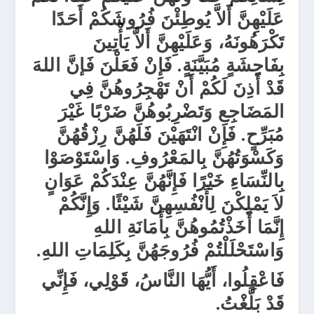
عَلَيْهِنَّ أَلاَّ يُوطِئْنَ فُرُوشَكُمْ أَحَدًا
تَكْرَهُونَهُ، وَعَلَيْهِنَّ أَلاَّ يَأْتِينَ
بِفَاحِشَةٍ مُبَيَّنَةٍ. فَإِنْ فَعَلْنَ فَإنَّ اللهَ
قَدْ أَذِنَ لَكُمْ أَنْ تَهْجِرُوهُنَّ فِي
المَضَاجِعِ وَتَضْرِبُوهُنَّ ضَرْبًا غَيْرَ
مُبَرِّحٍ. فَإِنْ انْتَهَيْنَ فَلَهُنَّ رِزْقُهُنَّ
وَكَسْوَتُهُنَّ بِالمَعْرُوفِ. وَاسْتَوْصَوْا
بِالنِّسَاءِ خَيْرًا فَإِنَّهُنَّ عِنْدَكُمْ عَوَانٍ
لاَ يَمْلِكْنَ لِأَنْفُسِهِنَّ شَيْئًا. وَإِنَّكُمْ
إِنَّمَا أَخَذْتُمُوهُنَّ بِأَمَانَةِ اللهِ
وَاسْتَحْلَلْتُمْ فُرُوجَهُنَّ بِكَلِمَاتِ اللهِ.
فَاعْقِلُوا، أَيُّهَا النَّاسُ، قَوْلِي، فَإِنِّي
قَدْ بَلَّغْتُ.