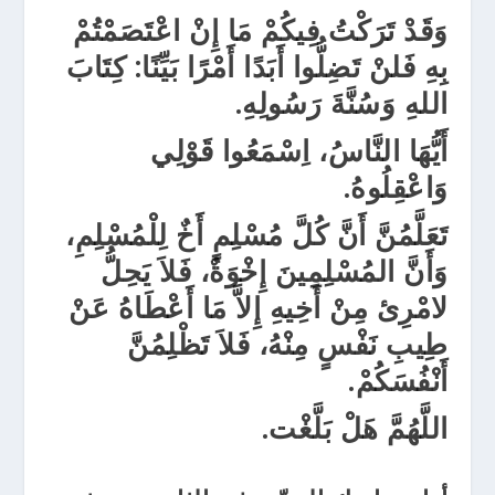
وَقَدْ تَرَكْتُ فِيكُمْ مَا إِنْ اعْتَصَمْتُمْ
بِهِ فَلنْ تَضِلُّوا أَبَدًا أَمْرًا بَيِّنًا: كِتَابَ
اللهِ وَسُنَّةَ رَسُولِهِ.
أَيُّهَا النَّاسُ، اِسْمَعُوا قَوْلِي
وَاعْقِلُوهُ.
تَعَلَّمُنَّ أَنَّ كُلَّ مُسْلِمٍ أَخٌ لِلْمُسْلِمِ،
وَأَنَّ المُسْلِمِينَ إِخْوَةٌ، فَلاَ يَحِلُّ
لامْرِئ مِنْ أَخِيهِ إِلاَّ مَا أَعْطَاهُ عَنْ
طِيبِ نَفْسٍ مِنْهُ، فَلاَ تَظْلِمُنَّ
أَنْفُسَكُمْ.
اللَّهُمَّ هَلْ بَلَّغْت.