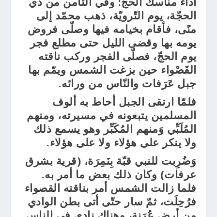
أداء مناسك الحجّ:
وفي الثامن من ذي
الحجّة، يوم التّرويّة، ذهب محمّد إلى
منًى، فأقام بخيامه فيها وصلّى فروض
يومه بها وقضى الليل حتى مطلع فجر
يوم الحجّ، فصلّى الفجر وركب ناقته
القَصْواء حين بزغت الشمس ويمّم بها
جبل عَرَفات والنّاس من ورائه.
فلمّا ارتقى الجبل أحاط به ألوف
المسلمين يتبعونه في مسيرته، ومنهم
المُلَبِّي وَمنهم المُكَبِّر وهو يسمع ذلك
ولا ينكر على هؤلاء ولا على هؤلاء.
وَضُرِبت للنبي قبّة بِنَمِرَة، (قرية بشرق
عرفات) وكان ذلك بعض ما أمر به.
فلما زالت الشمس أمر بناقته القصواء
فرُحِلَت، ثمّ سار حتّى أتى بطن الوادي
من أرض عُرَنة، وهناك نادى في الناس