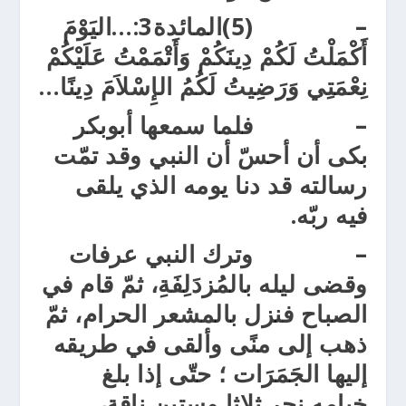
–
(5)المائدة3:…اليَوْمَ
أَكْمَلْتُ لَكُمْ دِينَكُمْ وَأَتْمَمْتُ عَلَيْكُمْ
نِعْمَتِي وَرَضِيتُ لَكُمُ الإِسْلاَمَ دِينًا…
– فلما سمعها أبوبكر
بكى أن أحسّ أن النبي وقد تمّت
رسالته قد دنا يومه الذي يلقى
فيه ربّه.
– وترك النبي عرفات
وقضى ليله بالمُزدَلِفَةِ، ثمّ قام في
الصباح فنزل بالمشعر الحرام، ثمّ
ذهب إلى منًى وألقى في طريقه
إليها الجَمَرَات ؛ حتّى إذا بلغ
خيامه نحر ثلاثا وستين ناقة،