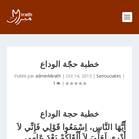
خطبة حجّة الوداع
Publié par
adminMirath
|
Oct 14, 2013
|
Senouciates
|
1
|
خطبة حجة الوداع
أَيُّهَا النَّاس، اِسْمَعُوا قَوْلِي فَإِنِّي لاَ
أَدْرِي لَعَلِّيَ لاَ أَلْقَاكُمْ بَعْدَ عَامِي