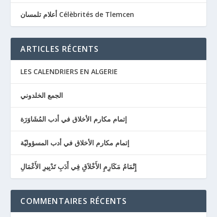
أعلام تلمسان Célèbrités de Tlemcen
ARTICLES RÉCENTS
LES CALENDRIERS EN ALGERIE
الجمع الخلدوني
إتمام مكارم الأخلاق في أدب المُشَاوَرَة
إتمام مكارم الأخلاق في أدب المسؤوليّة
إِتْمَامُ مَكَارِمِ الأَخْلاَقِ فِي أَدَبِ تَدْبِيرِ الأَعْمَالِ
COMMENTAIRES RÉCENTS