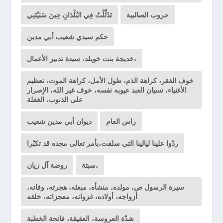
حروب الصالبية
تَذَلَّلْتُ فِي البُلْدَانِ حِينَ سَبَيْتَنِي
حكم سيدي شعيب أبي مدين
خديجة بنت خويلد، سيدة تدبير الأعمال،
خوف الفقر، كراهة الذم، طول الأمل، كراهة الموت، تعظيم
الأغنياء، نسيان العبد عيوبه نفسه، خوف غير الله، الإصرار
على الذنوب، الغفلة
راس العام
ديوان أبي مدين شعيب
ردّوا علينا ليالينا التي سلفت،بأمر تعالى مجده قد تكبّرا
سبتة،
روضة آل زيان
سيرة الرسول ص، مولده، منشأه، مبعثه، هجرته، وفاته،
أزواجه، أولاده، غزواته، معجزاته، خلقه
شدّة العروسة، العقيقة، فاتحة الخطبة