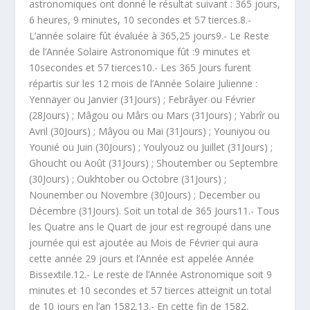
astronomiques ont donné le résultat suivant : 365 jours,
6 heures, 9 minutes, 10 secondes et 57 tierces.8.-
L’année solaire fût évaluée à 365,25 jours9.- Le Reste
de l’Année Solaire Astronomique fût :9 minutes et
10secondes et 57 tierces10.- Les 365 Jours furent
répartis sur les 12 mois de l’Année Solaire Julienne :
Yennayer ou Janvier (31Jours) ; Febrâyer ou Février
(28Jours) ; Mâgou ou Mârs ou Mars (31Jours) ; Yabrîr ou
Avril (30Jours) ; Mâyou ou Mai (31Jours) ; Youniyou ou
Younié ou Juin (30Jours) ; Youlyouz ou Juillet (31Jours) ;
Ghoucht ou Août (31Jours) ; Shoutember ou Septembre
(30Jours) ; Oukhtober ou Octobre (31Jours) ;
Nounember ou Novembre (30Jours) ; December ou
Décembre (31Jours). Soit un total de 365 Jours11.- Tous
les Quatre ans le Quart de jour est regroupé dans une
journée qui est ajoutée au Mois de Février qui aura
cette année 29 jours et l’Année est appelée Année
Bissextile.12.- Le reste de l’Année Astronomique soit 9
minutes et 10 secondes et 57 tierces atteignit un total
de 10 jours en l’an 1582.13.- En cette fin de 1582,