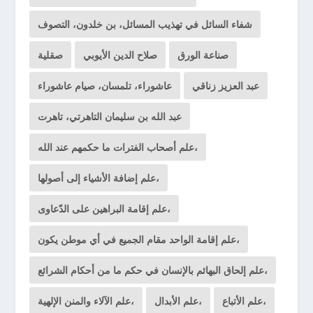
شفاء السائل في تهذيب المسائل، بن خلدون، التصوف
صناعة الورق
صلاح الدين الأيوبي
صقلية
عبد العزيز زناقي
عاشوراء، تلمسان، صيام عاشوراء
عبد الله بن سليمان التاهرتي، تاهرت
علم أصحاب الفترات ما حكمهم عند الله،
علم إضافة الأشياء إلى أصولها،
علم إقامة البراهين على الدّعاوى،
علم إقامة الواحد مقام الجميع في أي موطن يكون،
علم إلحاق البهائم بالإنسان في حكم ما من أحكام الشرائع،
علم الأتباع،
علم الأبدال،
علم الآلاء والمنن الإلهية،