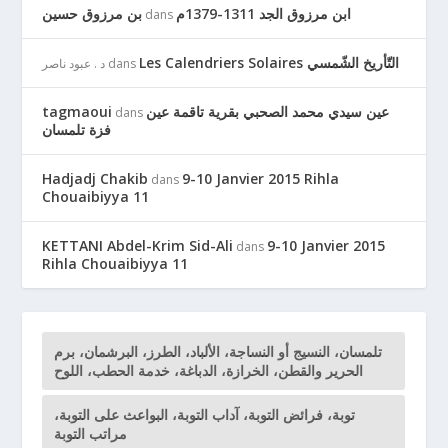
ابن مرزوق الجد 1311-1379م
بن مرزوق حسين
dans
Les Calendriers Solaires التّأريخ الشّمسي
د . عبود ناصر
dans
tagmaoui
عين سيدي محمد الصحبي بقرية تاقمة عين
dans
فزة تلمسان
Hadjadj Chakib
9-10 Janvier 2015 Rihla
dans
Chouaibiyya 11
KETTANI Abdel-Krim Sid-Ali
9-10 Janvier 2015
dans
Rihla Chouaibiyya 11
تلمسان، النسيج أو النساجة، الألباد، الطرز، البرشمان، برم
الحرير والقطن، الخرازة، الدباغة، خدمة الحطب، اللوح
توبة، فرائض التوبة، آداب التوبة، البواعث على التوبة،
مراتب التوبة