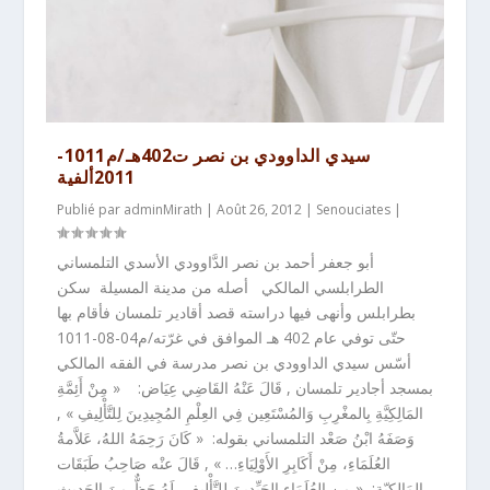
سيدي الداوودي بن نصر ت402هـ/م1011-
2011ألفية
Publié par
adminMirath
|
Août 26, 2012
|
Senouciates
|
أبو جعفر أحمد بن نصر الدَّاوودي الأسدي التلمساني
الطرابلسي المالكي أصله من مدينة المسيلة سكن
بطرابلس وأنهى فيها دراسته قصد أقادير تلمسان فأقام بها
حتّى توفي عام 402 هـ الموافق في غرّته/م04-08-1011
أسّس سيدي الداوودي بن نصر مدرسة في الفقه المالكي
بمسجد أجادير تلمسان , قَالَ عَنْهُ القَاضِي عِيَاض: « مِنْ أَئِمَّةِ
المَالِكِيَّةِ بِالمغْرِبِ وَالمُسْتَعِين فِي العِلْمِ المُجِيدِينَ لِلتَّأْلِيفِ » ,
وَصَفَهُ ابْنُ صَعْد التلمساني بقوله: « كَانَ رَحِمَهُ اللهُ، عَلاَّمةُ
العُلَمَاءِ، مِنْ أَكَابِرِ الأَوْلِيَاءِ… » , قَالَ عنْه صَاحِبُ طَبَقَات
المَالِكِيّة: « مِن العُلَمَاءِ الجَيِّدِينَ لِلتَّأْلِيفِ، لَهُ حَظٌّ مِنَ الحَدِيثِ