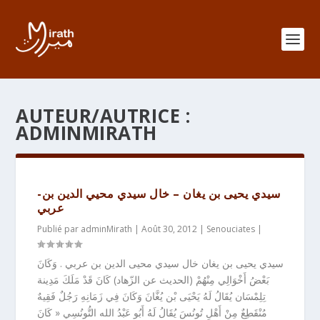
AUTEUR/AUTRICE :
ADMINMIRATH
-سيدي يحيى بن يغان – خال سيدي محيي الدين بن
عربي
Publié par
adminMirath
|
Août 30, 2012
|
Senouciates
|
سيدي يحيى بن يغان خال سيدي محيى الدين بن عربي . وَكَانَ
بَعْضُ أَخْوَالِي مِنْهُمْ (الحديث عن الزّهاد) كَانَ قَدْ مَلَكَ مَدِينة
تِلِمْسَان يُقَالُ لَهُ يَحْيَى بْن يُغَّانَ وَكَانَ فِي زَمَانِهِ رَجُلٌ فَقِيهٌ
مُنْقَطِعٌ مِنْ أَهْلِ تُونُسَ يُقَالُ لَهُ أَبُو عَبْدُ الله التُّونُسِي « كَانَ