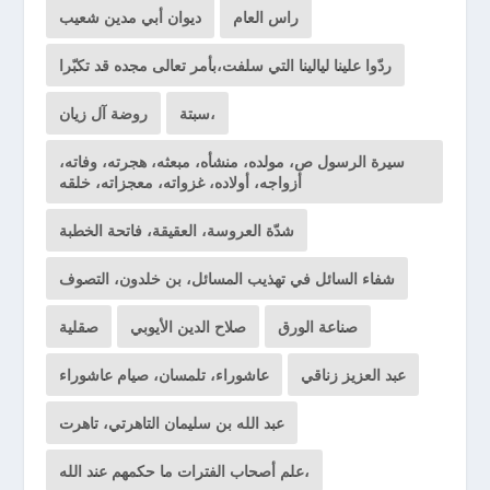
راس العام
ديوان أبي مدين شعيب
ردّوا علينا ليالينا التي سلفت،بأمر تعالى مجده قد تكبّرا
سبتة،
روضة آل زيان
سيرة الرسول ص، مولده، منشأه، مبعثه، هجرته، وفاته،
أزواجه، أولاده، غزواته، معجزاته، خلقه
شدّة العروسة، العقيقة، فاتحة الخطبة
شفاء السائل في تهذيب المسائل، بن خلدون، التصوف
صناعة الورق
صلاح الدين الأيوبي
صقلية
عبد العزيز زناقي
عاشوراء، تلمسان، صيام عاشوراء
عبد الله بن سليمان التاهرتي، تاهرت
علم أصحاب الفترات ما حكمهم عند الله،