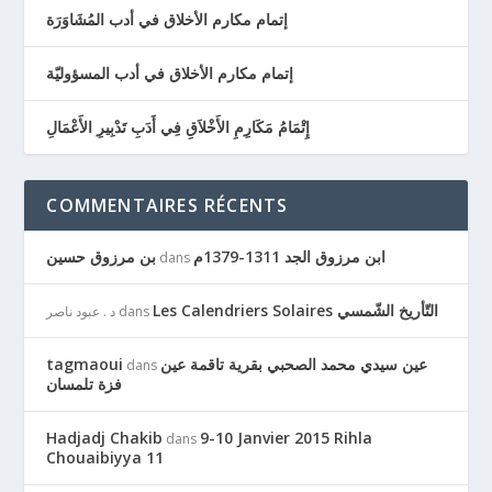
إتمام مكارم الأخلاق في أدب المُشَاوَرَة
إتمام مكارم الأخلاق في أدب المسؤوليّة
إِتْمَامُ مَكَارِمِ الأَخْلاَقِ فِي أَدَبِ تَدْبِيرِ الأَعْمَالِ
COMMENTAIRES RÉCENTS
ابن مرزوق الجد 1311-1379م
بن مرزوق حسين
dans
Les Calendriers Solaires التّأريخ الشّمسي
dans
د . عبود ناصر
عين سيدي محمد الصحبي بقرية تاقمة عين
tagmaoui
dans
فزة تلمسان
Hadjadj Chakib
9-10 Janvier 2015 Rihla
dans
Chouaibiyya 11