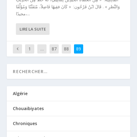
وَالنَّظرِ » . قَالَ ابْنُ فَرْحُون: « كَانَ فقِيهًا فَاضِلاً، مُتَفَنِّنًا وَمُؤَلِّفًا
مجيدًا،...
LIRE LA SUITE
1
…
87
88
89
Algérie
Chouaibiyates
Chroniques