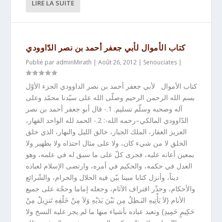
LIRE LA SUITE
كتاب الأموال لأبي جعفر أحمد بن نصر الدّاوودي
Publié par
adminMirath
|
Août 26, 2012
|
Senouciates
|
كتاب الأموال لأبي جعفر أحمد بن نصر الداوودي الجزء الأوّل
بسم الله الرحمن الرحيم وصلّى الله على سيّدنا محمّد وعلى
آله وصحبه وسلّم تسليم. 1.- قال أبو جعفر أحمد بن نصر
الدّاوودي المالكي–رحمه الله-: 2.- الحمد لله الواحد القهار،
العزيز الغفار، الملك الجبار، خالق الليل والنهار، الذي خلق
الخلق لا من شيء كان، ولا على مثال احتذاه ولا بظهير ولا
بمعين أعانه عليه، فجرى كلّ على ما سبق له في علمه، وهو
العدل في حكمه، والحكيم في أمره، وارتضى الإسلام لعباده
ديناً، وأنزل كتابا مبينا بيّن فيه الحلال والحرام، والشّرائع
والأحكام، وحذّر اقتراف الآثام، وجعله إماما وحجّة على جميع
الأنام {لاَ يَأْتِيهِ البَـطِلُ مِن بَيْنَ يَدَيْهِ وَلاَ مِنْ خَلْفِهِ تَنزِيلٌ مِنْ
حَكِيمٍ حَمِيدِ} وتعبد عباده بأشياء منها ما لم يجر عليه النسخ ولا