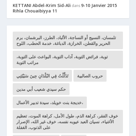
KETTANI Abdel-Krim Sid-Ali
9-10 Janvier 2015
dans
Rihla Chouaibiyya 11
تلمسان، النسيج أو النساجة، الألباد، الطرز، البرشمان، برم
الحرير والقطن، الخرازة، الدباغة، خدمة الحطب، اللوح
توبة، فرائض التوبة، آداب التوبة، البواعث على التوبة،
مراتب التوبة
حروب الصالبية
تَذَلَّلْتُ فِي البُلْدَانِ حِينَ سَبَيْتَنِي
حكم سيدي شعيب أبي مدين
خديجة بنت خويلد، سيدة تدبير الأعمال،
خوف الفقر، كراهة الذم، طول الأمل، كراهة الموت، تعظيم
الأغنياء، نسيان العبد عيوبه نفسه، خوف غير الله، الإصرار
على الذنوب، الغفلة