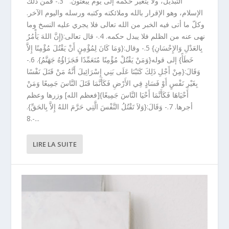
التّبديل، ولا يتغيّر حكمه إلى يوم يبعثون. 3.- فمن ذلك
الإسلام، وهو الإقرار بالله وملائكته وكتبه ورسله واليوم الآخر.
وكلّ ما أتى فيه الخبر من الله تعالى فلا يجري عليه النسخ وما
نهى عنه من الظلم فلا يبدل حكمه. 4.- قال تعالى:{إِنَّ اللهَ يَأْمُرُ
بِالعَدْلِ وَالإِحْسَانِ} 5.- وقال:{وَمَا كَانَ لِمُؤْمِنٍ أَنْ يَقْتُلَ مُؤْمِنًا إِلاَّ
خَطَأً} إلى قوله{وَمَنْ يَقْتُلْ مُؤْمِنًا مُتَعَمِّدًا فَجَزَاؤُهُ جَهَنَّمُ}. 6.-
وَقَالَ:{مِنْ أَجْلِ ذَلِكَ كَتَبْنَا عَلَى بَنِي إِسْرَائِيلَ أَنَّهُ مَنْ قَتَلَ نَفْسًا
بِغَيْرِ نَفْسٍ أَوْ فَسَادٍ فِي الأَرْضِ فَكَأَنَّمَا قَتَلَ النَّاسَ جَمِيعًا وَمَنْ
أَحْيَاهَا فَكَأَنَّمَا أَحْيَا النَّاسَ جَمِيعًا}[فعظم الله] وزرها وعظم
أجرها. 7.- وَقَالَ:{وَلاَ تَقْتُلُ النَّفْسَ الَّتِي حَرَّمَ اللهُ إِلاَّ بِالحَقِّ}.
8.-...
LIRE LA SUITE