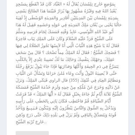
بِمَوْضِعٍ خَارِج تِلِمْسَانَ يُقَالُ لَهُ « العُبَّاد كَانَ قَدْ انْقَطَعَ بِمَسْجِدٍ
يُعْبَدُ اللهُ فِيهِ وَقَبْرُهُ مَشْهُورٌ بِهَا يُزَارُ فَبَيْنَمَا هَذَا الصَّالِحُ يَمْشِي
بِمَدِينَةِ تِلِمْسَان بَيْنَ المَدِينَتَيْنِ أَقَادِير وَالمَدِينَةِ الوُسْطَى إِذْ لَقِيَهُ
خالُنَا يَحْيَى بن يُغّان مَلِكُ المَدِينَةِ فِي خَوَلِهِ وَحَشَمِهِ فَقِيلَ لَهُ هَذَا
أَبُو عَبْدُ اللهِ التُّونُسِي، عَابِدُ وَقْتِهِ فَمَسَكَ لِجَامَ فَرَسِهِ وسَلَّمَ
عَلَى الشَّيْخِ فَرَدَّ عَلَيْهِ السَّلاَمُ وَكَانَ عَلَى المَلِكِ ثِيَاب فَاخِرَةٌ
فَقَالَ لَهُ يَا شَيْخ هَذِهِ الثِّيَابُ الَّتِي أَنَا لاَبِسُهَا تَجُوزُ الصَّلَاةُ لِي فِيهَا
؟ فَضَحِكَ الشَّيْخُ ؛ فَقَالَ لَهُ المَلِكُ مِماَّ تَضْحَك ؟ قَالَ مِنْ سَخَفِ
عَقِلِكَ، وجَهْلِكَ بِنَفْسِكَ وَحَالِكَ مَا لَكٌ تَشبِيهُ عِنْدِي إِلاّ بِالكَلْبِ
يَتَمَرَّغُ فِي دَمِ الجِيفَةِ وَأَكْلِهَا وَقذَارَتِهَا فَإذَا جَاءَ يَبُولُ يَرْفَعُ رِجْلَهُ
حَتَّى لاَ يُصِيبَهُ البُولُ وَأَنْتَ وِعَاء مُلئَ حَرَامًا وَتَسْأَلُ عَن الثِّيَابِ
وَمَظَالِمُ العِبَادِ فِي عُنُقِكَ (355) قال الراوي فَبَكَى المَلِكُ، وَنَزَلَ
عَنْ دَابَّتِهِ وَخَرَجَ عَنْ مُلْكِهِ مِنْ حِينِهِ وَلَزِمَ خَدْمَةَ الشَّيْخِ فَمَسَكَهُ
الشَّيْخُ ثَلاَثَةَ أَيَّامٍ ثُمَّ جَاءَهُ بِحَبْلٍ فَقَالَ لَهُ « أَيُّهَا المَلِكُ » قَدْ فَرَغَتْ
أَيَّامَ الضِّيَافَةِ قُمْ فاحْتَطِب فَكَانَ يَاتِي بِالحَطَبِ عَلَى رَأْسِهِ
وَيَدْخُلُ بِهِ السُّوقَ وَالنَّاسُ يَنْظُرُونُ إلَيْهِ وَيَبْكُونَ فَـيَـبِـيعُ وَيَأْخُذُ
قُوتَهُ وَيَتَصَدَّقُ بِالبَاقِي وَلَمْ يَزَلْ فِي بَلَدِهِ ذَلِكَ حَتَّى دَرَجَ وَدُفِنَ
خَارِجَ تُرْبَةِ الشَّيْخِ...