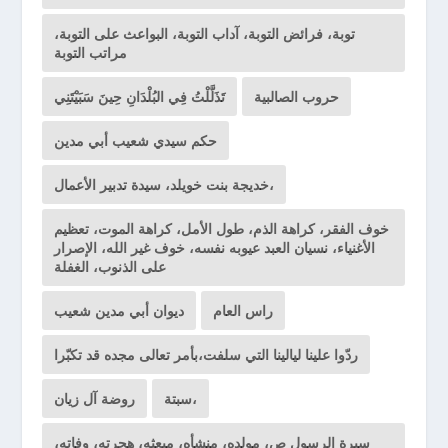
توبة، فرائض التوبة، آداب التوبة، البواعث على التوبة،
مراتب التوبة
حروب الصالبية
تَذَلَّلْتُ فِي البُلْدَانِ حِينَ سَبَيْتَنِي
حكم سيدي شعيب أبي مدين
خديجة بنت خويلد، سيدة تدبير الأعمال،
خوف الفقر، كراهة الذم، طول الأمل، كراهة الموت، تعظيم
الأغنياء، نسيان العبد عيوبه نفسه، خوف غير الله، الإصرار
على الذنوب، الغفلة
راس العام
ديوان أبي مدين شعيب
ردّوا علينا ليالينا التي سلفت،بأمر تعالى مجده قد تكبّرا
سبتة،
روضة آل زيان
سيرة الرسول ص، مولده، منشأه، مبعثه، هجرته، وفاته،