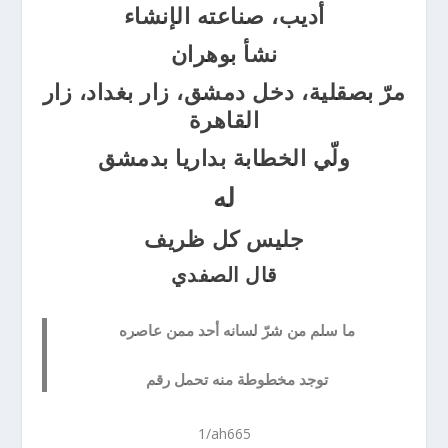
أديب، صناعته الإنشاء
نشأ بوهران
مرّ بصقلية، دخل دمشق، زار بغداد، زار
القاهرة
ولّي الخطابة بداريا بدمشق
له
جليس كل ظريف
قال الصفدي
ما سلم من شرّ لسانه أحد ممن عاصره
توجد مخطوطة منه تحمل رقم
1/ah665