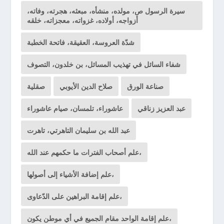
سيرة الرسول ص، مولده، منشأه، مبعثه، هجرته، وفاته،
أزواجه، أولاده، غزواته، معجزاته، خلقه
شدّة العروسة، العقيقة، فاتحة الخطبة
شفاء السائل في تهذيب المسائل، بن خلدون، التصوف
صناعة الورق
صلاح الدين الأيوبي
صقلية
عبد العزيز زناقي
عاشوراء، تلمسان، صيام عاشوراء
عبد الله بن سليمان التاهرتي، تاهرت
علم أصحاب الفترات ما حكمهم عند الله،
علم إضافة الأشياء إلى أصولها،
علم إقامة البراهين على الدّعاوى،
علم إقامة الواحد مقام الجميع في أي موطن يكون،