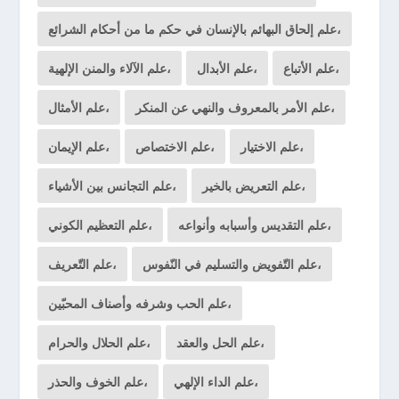
علم إلحاق البهائم بالإنسان في حكم ما من أحكام الشرائع،
علم الأتباع،
علم الأبدال،
علم الآلاء والمنن الإلهية،
علم الأمر بالمعروف والنهي عن المنكر،
علم الأمثال،
علم الاختيار،
علم الاختصاص،
علم الإيمان،
علم التعريض بالخير،
علم التجانس بين الأشياء،
علم التقديس وأسبابه وأنواعه،
علم التعظيم الكوني،
علم التّفويض والتسليم في النّفوس،
علم التّعريف،
علم الحب وشرفه وأصناف المحبّين،
علم الحل والعقد،
علم الحلال والحرام،
علم الداء الإلهي،
علم الخوف والحذر،