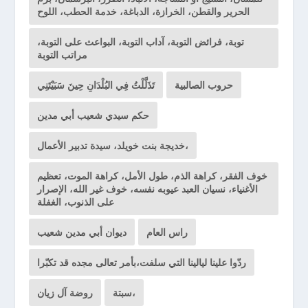
الحرير والقطن، الخرازة، الدباغة، خدمة الحطب، اللوح
توبة، فرائض التوبة، آداب التوبة، البواعث على التوبة،
مراتب التوبة
حروب الصالبية
تَذَلَّلْتُ فِي البُلْدَانِ حِينَ سَبَيْتَنِي
حكم سيدي شعيب أبي مدين
خديجة بنت خويلد، سيدة تدبير الأعمال،
خوف الفقر، كراهة الذم، طول الأمل، كراهة الموت، تعظيم
الأغنياء، نسيان العبد عيوبه نفسه، خوف غير الله، الإصرار
على الذنوب، الغفلة
راس العام
ديوان أبي مدين شعيب
ردّوا علينا ليالينا التي سلفت،بأمر تعالى مجده قد تكبّرا
سبتة،
روضة آل زيان