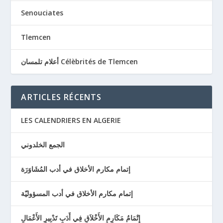
Senouciates
Tlemcen
أعلام تلمسان Célèbrités de Tlemcen
ARTICLES RÉCENTS
LES CALENDRIERS EN ALGERIE
الجمع الخلدوني
إتمام مكارم الأخلاق في أدب المُشَاوَرَة
إتمام مكارم الأخلاق في أدب المسؤوليّة
إِتْمَامُ مَكَارِمِ الأَخْلاَقِ فِي أَدَبِ تَدْبِيرِ الأَعْمَالِ