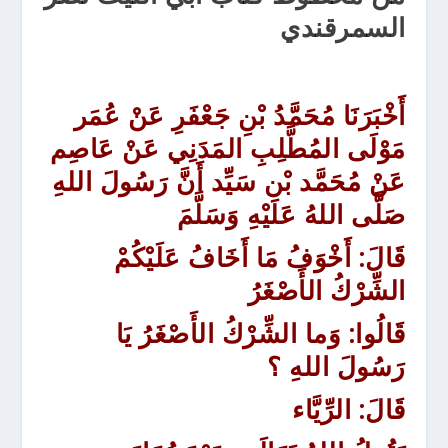
السمرقندي
أَخْبَرَنَا مُحَمَّدُ بْنِ جَعْفَرِ عَنْ عُمَر
مَوْلَى المُطَّلِبِ المَدَنِي عَنْ عَاصِم
عَنْ مُحَمَّد بْن سَيِّد أَنَّ رَسُولَ اللهِ
صَلَّى اللهُ عَلَيْهِ وَسَلَّمَ
قَالَ:
أَخْوَفُ مَا أَخَافُ عَلَيْكُمْ
الشِّرْكُ الأَصْغَرُ
قَالُوا: وَما الشِّرْكُ الأَصْغَرُ يَا
رَسُولَ اللهِ ؟
قَالَ:
الرِّيَّاء