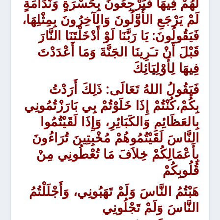
لَهُمْ فِيهَا فَيَرْجِعُونَ بِحَسْرَةٍ وَنَدَامَةٍ
لَمْ يَرْجَعِ الأَوَّلُونَ وَالآخِرُونَ بِمِثْلِهَا،
فَيَقُولُونَ: يَا رَبَّنَا لَوْ أَدْخَلْتَنَا النَّارَ
قَبْلَ أَنْ تـَرِينَا الجَنَّةَ وَمَا أَعْدَدْتَ
فِيهَا لِأَوْلِيَائِكَ
فَيَقُولُ اللهُ تَعَالَى: ذَلِكَ أَرَدْتُ
بِكُمْ،كُنْتُمْ إِذَا خَلَوْتُمْ بِي بَارَزْتُمُونِي
بِالعَظَائِمِ وَالكَبَائِرِ، وَإِذَا لَقَيْتُمُوا
النَّاسَ لَقَيْتُمُوهُمْ مُخْبِتِينَ تُرَاءُونَ
بِأَعْمَالِكُمْ خِلاَفَ مَا تُعْطُونِي مِنْ
قُلُوبِكُمْ
هَبْتُمُ النَّاسَ وَلَمْ تَهَبُونِي، وَأَجْلَلْتُمُ
النَّاسَ وَلَمْ تَجْلُونِي