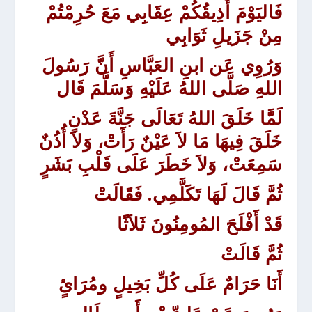
فَاليَوْمَ أَذِيقُكُمْ عِقَابِي مَعَ حُرِمْتُمْ
مِنْ جَزَيلِ ثَوَابِي
وَرُوِي عَن ابنِ العَبَّاسِ
أَنَّ رَسُولَ
اللهِ صَلَّى اللهُ عَلَيْهِ وَسَلَّمَ قَال
لَمَّا خَلَقَ اللهُ تَعَالَى جَنَّةَ عَدْنٍ
خَلَقَ فِيهَا مَا لاَ عَيْنٌ رَأَتْ، وَلاَ أُذُنٌ
سَمِعَتْ، وَلاَ خَطَرَ عَلَى قَلْبِ بَشَرٍ
ثُمَّ قَالَ لَهَا تَكَلَّمِي. فَقَالَتْ
قَدْ أَفْلَحَ المُومِنُونَ ثَلاَثًا
ثُمَّ قَالَتْ
أَنَا حَرَامٌ عَلَى كُلِّ بَخِيلٍ ومُرَائٍ