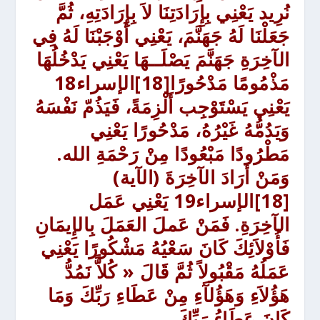
نُرِيد يَعْنِي بِإِرَادَتِنَا لاَ بِإِرَادَتِهِ، ثُمَّ
جَعَلْنَا لَهُ جَهَنَّمَ، يَعْنِي أَوْجَبْنَا لَهُ فِي
الآخِرَةِ جَهَنَّمَ يَصْلَــهَا يَعْنِي يَدْخُلُهَا
مَذْمُومًا مَدْحُورًا
[18]الإسراء18
يَعْنِي يَسْتَوْجِب أَلْزِمَةً، فَيَذُمّ نَفْسَهُ
وَيَدُمُّهُ غَيْرُهُ، مَدْحُورًا يَعْنِي
مَطْرُودًا مَبْعُودًا مِنْ رَحْمَةِ الله.
وَمَنْ أَرَادَ الآخِرَةَ (الآية)
[18]الإسراء19
يَعْنِي عَمَل
الآخِرَةِ. فَمَنْ عَملَ العَمَلَ بِالإِيمَانِ
فَأُوْلاَئِكَ كَانَ سَعْيُهُ مَشْكُورًا يَعْنِي
عَمَلُهُ مَقْبُولاً ثُمَّ قَالَ « كُلاًّ نَمُدُّ
هَؤُلاَءِ وَهَؤُلآَءِ مِنْ عَطَاءِ رَبِّكَ وَمَا
كَانَ عَطَاءُ رَبِّكَ