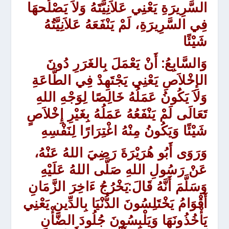
السَّرِيرَةِ
يَعْنِي عَلاَنِيَّتَهُ وَلاَ يَصْلُحهَا
فِي السَّرِيرَةِ، لَمْ يَنْفَعَهُ عَلاَنِيَّتُهُ
شَيْئًا
وَالسَّابِعُ:
أَنْ يَعْمَلَ بِالغَرَرِ دُونَ
الإِخْلاَصِ
يَعْنِي يَجْتَهِدْ فِي الطَّاعَةِ
وَلاَ يَكُونُ عَمَلُهُ خَالِصًا لِوَجْهِ اللهِ
تَعَالَى لَمْ يَنْفَعُهُ عَمَلُهُ بِغَيْرِ إِخْلاَصٍ
شَيْئًا وَيَكُونُ مِنْهُ اغْتِرَارًا لِنَفْسِهِ
وَرَوَى أَبُو هُرَيْرَةَ
رَضِيَ اللهُ عَنْهُ،
عَنْ رَسُولِ اللهِ صَلَّى اللهُ عَلَيْهِ
وَسَلَّمَ أَنَّهُ قَالَ:
يَخْرُجُ ءَاخِرَ الزَّمَانِ
أَقْوَامُ يَخْتَلِسُونَ الدُّنْيَا بِالدِّينِ يَعْنِي
يَأْخُذُونَهَا وَيَلْبِسُونَ جُلُودَ الضَّأْنِ