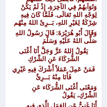
وَثَوَاَبهُمْ فِي الآخِرَةِ، إِذْ لَمْ يَكُنْ
لِوَجْهِ اللهِ تَعَالَى. فَلَمَّا كَانَ فِيهِ
شِرْكَةٌ لِغَيْرِ اللهِ، بَــرِئَ اللهُ مِنْهُم
وَقَالَ أَبُو هُرَيْرَةَ:
قَالَ رَسُولُ اللهِ
صَلَّى اللهُ عَلَيْهِ وَسَلَّمَ
يَقُولُ اللهُ عَزَّ وَجَلَّ أَنَا أَغْنَى
الشُّرَكَاءَ عَنِ الشِّرْكِ
فَمَنْ عَمِلَ عَمَلاً أَشْرَكَ فِيهِ غَيْرِي
فَأَنَا مِنْهُ بَــرِئٌ
وَمَعْنَى أَغْنَى الشُّرَكَاء عَنِ
الشِّرْكِ، يَقُولُ
أَنَا غَنِيٌّ عَنِ العَمَلِ الَّذِي فِيهِ