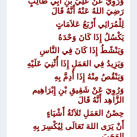
وَرُوِيَ عَنْ عَلِيِّ بْنِ أَبِي طَالِبٍ
رَضِيَ اللهُ عَنْهُ أَنَّهُ قَالَ
لِلْمُرَائِي أَرْبَعُ عَلاَمَاتٍ
يَكْسُلُ إِذَا كَانَ وَحْدَهُ
وَيَنْشًطُ إِذَا كَانَ فِي النَّاسِ
وَيَزِيدُ فِي العَمَلِ إِذَا أُثْنِيَ عَلَيْهِ
وَيَنْقُصُ مِنْهُ إِذَا أُدِمَّ بِهِ
وَرُوِيَ
عَنْ شَقِيقِ بْنِ إِبْرَاهِيم
الزَّاهِد أَنَّهُ قَالَ
حِصْنُ العَمَلِ ثَلاَثَةُ أَشْيَاءٍ
أَنْ يَرَى اللهَ تَعَالَى لِيُكْسِرَ بِهِ
العَجَبَ