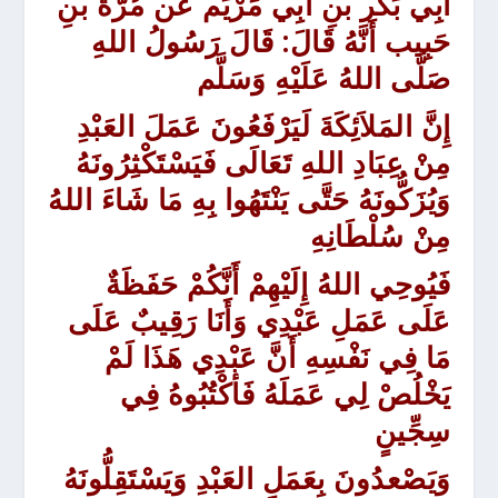
أَبِي بَكْر بنِ أَبِي مَرْيَم عَن مُرَّة بنِ
حَبِيب أَنَّهُ قَالَ:
قَالَ رَسُولُ اللهِ
صَلَّى اللهُ عَلَيْهِ وَسَلَّم
إِنَّ المَلاَئِكَةَ لَيَرْفَعُونَ عَمَلَ العَبْدِ
مِنْ عِبَادِ اللهِ تَعَالَى فَيَسْتَكْثِرُونَهُ
وَيُزَكُّونَهُ حَتَّى يَنْتَهُوا بِهِ مَا شَاءَ اللهُ
مِنْ سُلْطَانِهِ
فَيُوحِي اللهُ إِلَيْهِمْ أَنَّكُمْ حَفَظَةٌ
عَلَى عَمَلِ عَبْدِي وَأَنَا رَقِيبٌ عَلَى
مَا فِي نَفْسِهِ أَنَّ عَبْدِي هَذَا لَمْ
يَخْلُصْ لِي عَمَلَهُ فَأكْتُبُوهُ فِي
سِجِّينٍ
وَيَصْعدُونَ بِعَمَلِ العَبْدِ وَيَسْتَقِلُّونَهُ