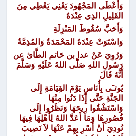
وَأَعْطَى المَجْهُودَ يَعْنِي يَعْطِي مِنَ
القَلِيلِ الذِي عِنْدَهُ
وَأَحَبَّ سُقُوطَ المَنْزِلَةِ
وَاسْتَوَتْ عِنْدَهُ المَحْمَدَةُ وَالمُذِمَّةُ
وَرُوِيَ عَنْ عدا بن حَاتم الطَّائ عن
رَسُولِ اللهِ صَلَّى اللهُ عَلَيْهِ وَسَلَّمَ
أَنَّهُ قَالَ
يُوتـَى بِأُنَاسٍ يَوْمَ القِيَامَةِ إِلَى
الجَنَّةِ حَتَّى إِذَا دَنُوا مِنْهَا
وَاسْتَشْقُوا رِيحَهَا وَنَظَرُوا إِلَى
قُصُورِهَا وَمَا أَعَدَّ اللهُ لِأَهْلِهَا فِيهَا
نُودِيَ أَنْ أَسْرِ بِهِمْ عَنْهَا لاَ نَصِيبَ