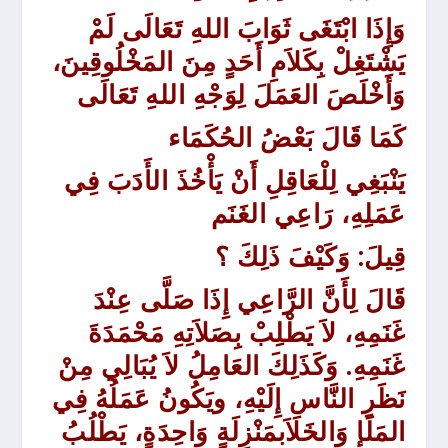
وَإِذَا ابْتَغَى ثَوَابَ اللهِ تَعَالَى لَمْ
يَشْتَغِلْ بِكَلاَمِ أَحَدٍ مِنَ المَخْلُوقِينَ،
وَأَخْلَصَ العَمَلَ لِوَجْهِ اللهِ تَعَالَى
كَمَا قَالَ بَعْضُ الحُكَمَاء
يَنْبَغِي لِلْعَاقِلِ أَنْ يَأْخُذَ الأَدَبَ فِي
عَمَلِهِ، رَاعِي الغَنَم
قِيلَ: وَكَيْفَ ذَلِكَ ؟
قَالَ لِأَنَّ الرَّاعِي إِذَا صَلَّى عِنْدَ
غَنَمِهِ، لاَ يَطْلِبْ بِصَلاَتِهِ مَحْمَدَةَ
غَنَمِهِ. وَكَذَلِكَ العَامِلُ لاَ يُبَالِي مِنْ
نَظَرِ النَّاسِ إِلَيْهِ، ويَكُونُ عَمَلُهُ فِي
المَلَإِ وَالخَلاَبمَنْزِلَةٍ وَاحِدَةٍ، يَطْلُبُ