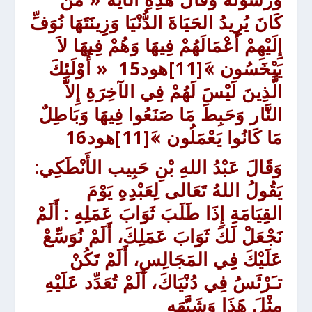
كَانَ يُرِيدُ الحَيَاةَ الدُّنْيَا وَزِينَتَهَا نُوَفِّ
إِلَيْهِمْ
أَعْمَالَهُمْ فِيهَا وَهُمْ فِيهَا لاَ
يَبْخَسُون »َ
[11]هود15
« أُوْلَئِكَ
الَّذِينَ لَيْسَ لَهُمْ فِي الآخِرَةِ إِلاَّ
النَّار وَحَبِطَ مَا صَنَعُوا فِيهَا وَبَاطِلٌ
مَا كَانُوا يَعْمَلُون »َ
[11]هود16
وَقَالَ عَبْدُ اللهِ بْنِ حَبِيب الأَنْطَكِي:
يَقُولُ اللهُ تَعَالى لِعَبْدِهِ يَوْمَ
القِيَامَةِ إِذَا طَلَبَ ثَوَابَ عَمَلِهِ :
أَلَمْ
نَجْعَلْ لَكَ ثَوَابَ عَمَلِكَ، أَلَمْ نُوَسِّعْ
عَلَيْكَ فِي المَجَالِسِ، أَلَمْ تَكُنْ
تـَرْئَسُ فِي دُنْيَاكَ، أَلَمْ تُعَدِّد عَلَيْهِ
مِثْلَ هَذَا وَشَبَّهَه