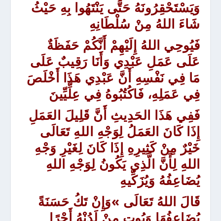
وَيَسْتَحْقِرُونَهُ حَتَّى يَنْتَهُوا بِهِ حَيْثُ
شَاءَ اللهُ مِنْ سُلْطَانِهِ
فَيُوحِي اللهُ إِلَيْهِمْ أَنَّكُمْ حَفَظَةٌ
عَلَى عَمَلِ عَبْدِي وَأَنَا رَقِيبٌ عَلَى
مَا فِي نَفْسِهِ أَنَّ عَبْدِي هَذَا أَخْلَصَ
فِي عَمَلِهِ، فَاكُتُبُوهُ فِي عِلِّيِّينَ
فَفِي هَذَا الحَدِيثِ أَنَّ قَلِيلَ العَمَلِ
إِذَا كَانَ العَمَلُ لِوَجْهِ اللهِ تَعَالَى
خَيْرٌ مِنْ كَثِيرِهِ إِذَا كَانَ لِغَيْرِ وَجْهِ
اللهِ لِأَنَّ الَّذِي يَكُونُ لِوَجْهِ اللهِ
يُضَاعِفُهُ وَيُزَكِّيهِ
قَالَ اللهُ تَعَالَى »وَإِنْ تَكُ حَسَنَةً
يُضَاعِفُهَا وَيُوتِ مِنْ لَدُنْهُ أَجْرًا