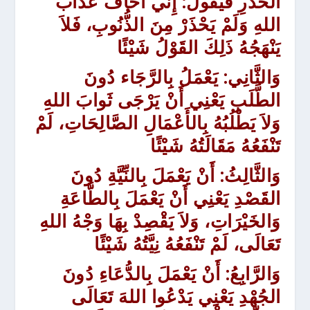
الحَذرِ فَيَقُولُ: إِنِّي أَخَافُ عَذَابَ
اللهِ وَلَمْ يَحْذَرْ مِنَ الذُّنُوبِ، فَلاَ
يَنْهَجُهُ ذَلِكَ القَوْلُ شَيْئًا
وَالثَّانِي:
يَعْمَلُ بِالرَّجَاء دُونَ
الطَّلَبِ يَعْنِي أَنْ يَرْجَى ثَوابَ اللهِ
وَلاَ يَطْلُبُهُ بِالأَعْمَالِ الصَّالِحَاتِ، لَمْ
تَنْفَعُهُ مَقَالَتُهُ شَيْئًا
وَالثَّالِثُ:
أَنْ يَعْمَلَ بِالنِّيَّةِ دُونَ
القَصْدِ
يَعْنِي أَنْ يَعْمَلَ بِالطَّاعَةِ
وَالخَيْرَاتِ، وَلاَ يَقْصِدْ بِهَا وَجْهُ اللهِ
تَعَالَى، لَمْ تَنْفَعُهُ نِيَّتُهُ شَيْئًا
وَالرَّابِعُ:
أَنْ يَعْمَلَ بِالدُّعَاءِ دُونَ
الجُهْدِ
يَعْنِي يَدْعُوا اللهَ تَعَالَى