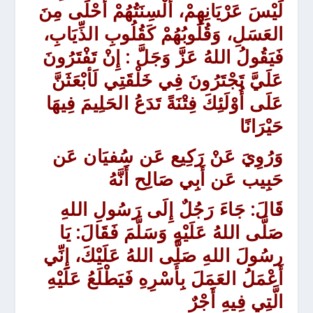
لَيْسَ عَرْيَانِهِمْ، أَلْسِنَتُهُمْ أَحْلَى مِنَ
العَسَلِ، وَقُلُوبُهُمْ كَقُلُوبِ الذِّيَابِ،
فَيَقُولُ اللهُ عَزَّ وَجَلَّ : إِنْ تَفْتَرُونَ
عَلَيَّ تَجْتَرُونَ فِي خَلْقَتِي لَأبْعَثَنَّ
عَلَى أُوْلَئِكَ فِتْنَةً تَدَعُ الحَلِيمَ فِيهَا
حَيْرَانًا
وَرُوِيَ
عَنْ رَكِيع عَن سُفيَان عَن
حَبِيب عَن أَبِي صَالِح أَنَّهُ
قَالَ: جَاءَ رَجُلٌ إِلَى رَسُولِ اللهِ
صَلَّى اللهُ عَلَيْهِ وَسَلَّمَ فَقَالَ: يَا
رسُولَ اللهِ صَلَّى اللهُ عَلَيْكَ، إِنِّي
أَعْمَلُ العَمَلَ بِأَسْرِهِ فَيَطْلَعُ عَلَيْهِ
الَّتِي فِيهِ أَجْرٌ