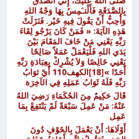
صَلَّى اللهُ علَيْكَ، إِنِّي أَتَصَدَّقُ
بِالصَّدَقَةِ فَأَلْتـَمِسُ بِهَا وَجْهُ اللهِ
وَأُحِبُّ أَنْ يَقُولَ فِيهِ خَيْر. فَنَزَلَتْ
هَذِهِ الآيَةَ: « فَمَنْ كَانَ يَرْجُو لِقَاءَ
رَبِّهِ
يَعْنِي مَنْ خَافَ المَقَامَ بَيْنَ
يَدَي اللهِ
فَلْيَعْمَلْ عَمَلاً صَالِحًا
يَعْنِي خَالِصًا
وَلاَ يُشْرِكْ بِعِبَادَةِ رَبِّهِ
أَحَدًا »
[18]الكهف110
أَيْ ثوَابُ
رَبِّهِ فَلَهُ ثَوَابُ عَمَلِهِ فِي الآخِرَة
قَالَ حَكِيمٌ مِنَ الحُكَمَاءِ رَضِيَ اللهُ
عَنْهُ:
مَنْ عَمِلَ سَبْعَةً لَمْ يَنْتَفِعْ بِمَا
عَمِل
أَوْلَاهَا:
أَنْ يَعْمَلَ بِالخَوْفِ دُونَ