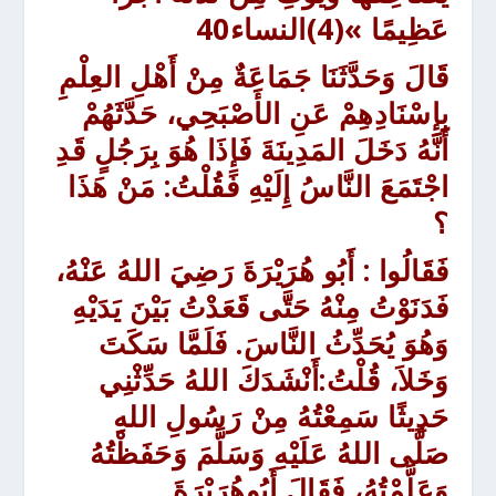
عَظِيمًا »
(4)النساء40
قَالَ
وَحَدَّثَنَا جَمَاعَةٌ مِنْ أَهْلِ العِلْمِ
بِإِسْنَادِهِمْ عَنِ الأَصْبَحِي، حَدَّثَهُمْ
أَنَّهُ دَخَلَ المَدِينَةَ فَإِذَا هُوَ بِرَجُلٍ قَدِ
اجْتَمَعَ النَّاسُ إِلَيْهِ فَقُلْتُ: مَنْ هَذَا
؟
فَقَالُوا : أَبُو هُرَيْرَةَ رَضِيَ اللهُ عَنْهُ،
فَدَنَوْتُ مِنْهُ حَتَّى قَعَدْتُ بَيْنَ يَدَيْهِ
وَهُوَ يُحَدِّثُ النَّاسَ. فَلَمَّا سَكَتَ
وَخَلاَ، قُلْتُ:أَنْشَدَكَ اللهُ حَدِّثْنِي
حَدِيثًا سَمِعْتُهُ مِنْ رَسُولِ اللهِ
صَلَّى اللهُ عَلَيْهِ وَسَلَّمَ وَحَفَظْتُهُ
وَعَلَّمْتُهُ، فَقَالَ أَبُوهُرَيْرَةَ