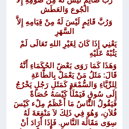
الجُوع وَالعَطَش
وَرُبَّ قَائِمٍ لَيْسَ لَهُ مِنْ قِيَامِهِ إِلاَّ
السَّهَرِ
يَعْنِي إِذَا كَانَ لِغَيْرِ اللهِ تَعَالَى لَمْ
يَثُبْهُ عَلَيْهِ
وَهَذَا كَمَا رَوَى بَعْضً الحُكَمَاءِ أَنَّهُ
قَالَ: مَثَلُ مَنْ يَعْمَلْ بِالطَّاعَةِ
لِلرِّيَّاءِ وَالسُّمْعَةِ كَمَثَلِ رَجُلٍ يَخْرُجُ
إِلَى سُوقٍ فَيَمْلَأُ كَيْسَهُ حُصَاةً
فَيَقُولُ النَّاسُ مَا أَعْظَمُ مِلْء كَيْسَ
فُلاَنِ، وَهُوَ فِي ذَلِكَ لاَ مَنْفِعَةَ لَهُ
سِوَى مَقَالَة النَّاسِ. فَإِذَا أَرَادَ أنْ