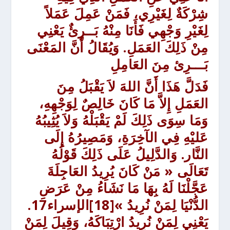
شِرْكَةٌ لِغَيْرِي،
فَمَنْ عَمِلَ عَمَلاً
لِغَيْرِ وَجْهِي فَأَنَا مِنْهُ بَــرِئٌ يَعْنِي
مِنْ ذَلِكَ العَمَلِ. وَيُقَالُ أَنَّ المَعْنَى
بَـــرِئ مِنَ العَامِلِ
فَدَلَّ هَذَا أَنَّ اللهَ لاَ يَقْبَلُ مِنَ
العَمَلِ إِلاَّ مَا كَانَ خَالِصٌ لِوَجْهِهِ،
وَمَا سِوَى ذَلِكَ لَمْ يَقْبَلْهُ وَلاَ يُثِيبُهُ
عَليْهِ فِي الآخِرَةِ، وَمَصِيرُهُ إِلَى
النَّار. وَالدَّلِيلُ عَلَى ذَلِكَ قَوْلُهُ
تَعَالَى « مَنْ كَانَ يُرِيدُ العَاجِلَةَ
عَجَّلْنَا لَهُ بِهَا مَا نَشَاءُ مِنْ عَرَضِ
الدُّنْيَا لِمَنْ نُرِيدُ »
[18]الإسراء17
.
يَعْنِي لِمَنْ نُرِيدُ ارْتِبَاكَهُ، وَقِيلَ لِمَنْ