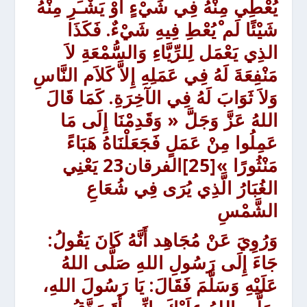
يُعْطِي مِنْهُ فِي شَيْءٍ أَوْ يَشْـَرِ مِنْهُ
شَيْئًا لَم ْيُعْطِ فِيهِ شَيْءٌ. فَكَذَا
الذِي يَعْمَل لِلرِّيَّاءِ وَالسُّمْعَةِ لاَ
مَنْفِعَةَ لَهُ فِي عَمَلِهِ إِلاَّ كَلاَم النَّاسِ
وَلاَ ثَوَابَ لَهُ فِي الآخِرَةِ. كَمَا قَالَ
اللهُ عَزَّ وَجَلَّ « وَقَدِمْنَا إِلَى مَا
عَمِلُوا مِنْ عَمَلٍ فَجَعَلْنَاهُ هَبَاءً
مَنْثُورًا »
[25]الفرقان23
يَعْنِي
الغُبَارُ الَّذِي يُرَى فِي شُعَاعِ
الشَّمْسِ
وَرُوِيَ عَنْ مُجَاهِد
أَنَّهُ كَانَ يَقُولُ:
جَاءَ إِلَى رَسُولِ اللهِ صَلَّى اللهُ
عَلَيْهِ وَسَلَّمَ فَقَالَ: يَا رَسُولَ اللهِ،