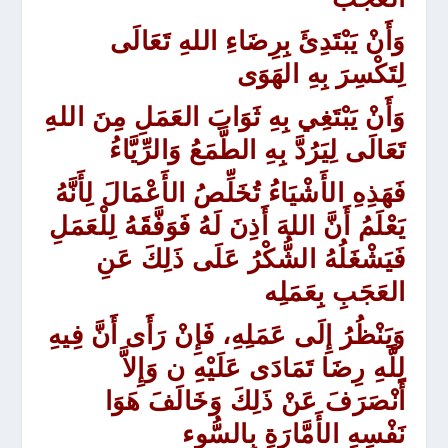
وَأَنْ يَبْتَدِئَ بِرِضَاءِ اللهِ تَعَالَى
لِتَكْسِرَ بِهِ الهَوَى
وَأَنْ يَبْتَغِي بِهِ ثَوَابَ العَمَلِ مِنَ اللهِ
تَعَالَى لِيَرُدَّ بِهِ الطَّمَعُ وَالرِّيَّاءُ
فَهَذِهِ الأَشْيَاءُ تُخَلِّصُ الأَعْمَالَ لِأَنَّهُ
يَعْلَمُ أَنَّ اللهَ أَذِنَ لَهُ فَوَفَّقَهُ لِلْعَمَلِ
فَيَشْغَلُهُ الشُّكْرُ عَلَى ذَلِكَ عَنِ
العَجَبِ بِعَمَلِه
وَيَنْظُرُ إِلَى عَمَلِهِ، فَإِنْ رَأَى أَنَّ فِيهِ
لِلَّهِ رِضَا تَمَادَى عَلَيْهِ ن وَإِلاَّ
أَنْصَرَفَ عَنْ ذَلِكَ وَخَالَفَ هَوَا
نَفْسِهِ الأَمَّارَةِ بِالسُّوء