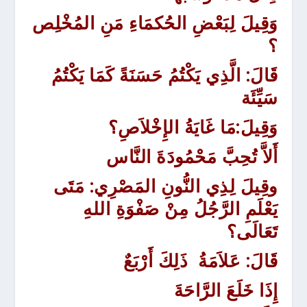
وَقِيلَ لِبَعْضِ الحُكمَاءِ مَنِ المُخْلِص
؟
قَالَ: الَّذِي يَكْتُمُ حَسَنَةً كَمَا يَكْتُمُ
سَيِّئَة
وَقِيلَ
:مَا غَايَةُ الإِخْلاَصِ؟
أَلاَّ تُحِبَّ مَحْمُودَةَ النَّاس
وقِيلَ لِذِي النُّونِ المَصْرِي: مَتَى
يَعْلَمِ الرَّجُلُ مِنْ صَفْوَةِ اللهِ
تَعَالَى؟
قَالَ: عَلاَمَةُ ذَلِكَ أَرْبَعٌ
إِذَا خَلَعَ الرَّاحَةَ