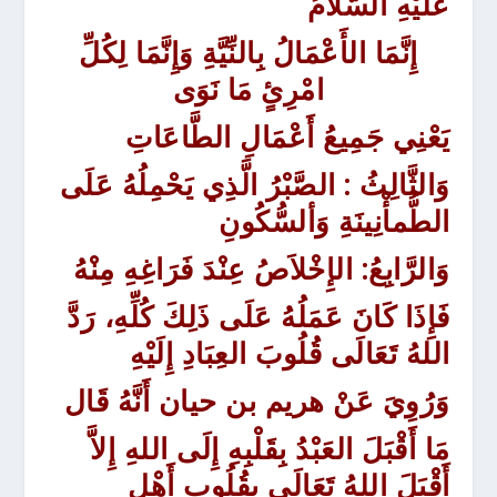
عَلَيْهِ السَّلاَمُ
إِنَّمَا الأَعْمَالُ بِالنِّيَّةِ وَإِنَّمَا لِكُلِّ
امْرِئٍ مَا نَوَى
يَعْنِي جَمِيعُ أَعْمَالِ الطَّاعَاتِ
وَالثَّالِثُ
: الصَّبْرُ الَّذِي يَحْمِلُهُ عَلَى
الطُّمأْنِينَةِ وَألسُّكُونِ
وَالرَّابِعُ
: الإِخْلاَصُ عِنْدَ فَرَاغِهِ مِنْهُ
فَإِذَا كَانَ عَمَلُهُ عَلَى ذَلِكَ كُلِّهِ، رَدَّ
اللهُ تَعَالَى قُلُوبَ العِبَادِ إِلَيْهِ
وَرُوِيَ
عَنْ هريم بن حيان أَنَّهُ قَال
مَا أَقْبَلَ العَبْدُ بِقَلْبِهِ إِلَى اللهِ إِلاَّ
أَقْبَلَ اللهُ تَعَالَى بِقُلُوبِ أَهْلِ