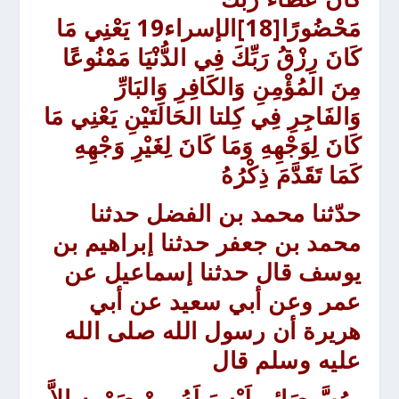
مَحْضُورًا
[18]الإسراء19
يَعْنِي مَا
كَانَ رِزْقُ رَبِّكَ فِي الدُّنْيَا مَمْنُوعًا
مِنَ المُؤْمِنِ وَالكَافِرِ وَالبَارِّ
وَالفَاجِرِ فِي كِلتا الحَالَتَيْنِ يَعْنِي مَا
كَانَ لِوَجْهِهِ وَمَا كَانَ لِغَيْرِ وَجْهِهِ
كَمَا تَقَدَّمَ ذِكْرُهُ
حدّثنا
محمد بن الفضل حدثنا
محمد بن جعفر حدثنا إبراهيم بن
يوسف قال
حدثنا
إسماعيل عن
عمر وعن أبي سعيد عن أبي
هريرة أن رسول الله صلى الله
عليه وسلم قال
رُبَّ صَائِمٍ لَيْسَ لَهُ مِنْ صَوْمِهِ إِلاَّ