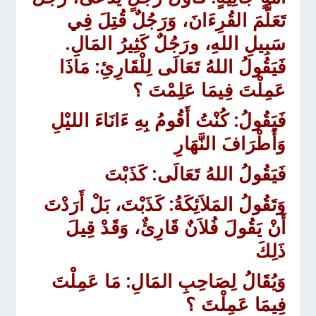
تَعَلَّمَ القُرِءَانَ، وَرَجُلٌ قُتِلَ فِي
سَبِيلِ اللهِ، ورَجُلٌ كَثِيرُ المَالِ.
فَيَقُولُ اللهُ تَعَالَى لِلْقَارِئِ: مَاذَا
عَمِلْتَ فِيمَا عَلِمْتَ ؟
فَيَقُولُ: كُنْتُ أَقُومُ بِهِ ءَانَاءَ الليْلِ
وَأَطْرَافَ النَّهَارِ
فَيَقُولُ اللهُ تَعَالَى: كَذَبْتَ
وَتَقُولُ المَلاَئِكَةُ: كَذَبْتَ، بَلْ أَرَدْتَ
أَنْ يَقُولَ فُلاَنٌ قَارِئٌ، وَقَدْ قِيلَ
ذَلِكَ
وَيُقَالُ لِصَاحِبِ المَالِ: مَا عَمِلْتَ
فِيمَا عَمِلْتَ ؟