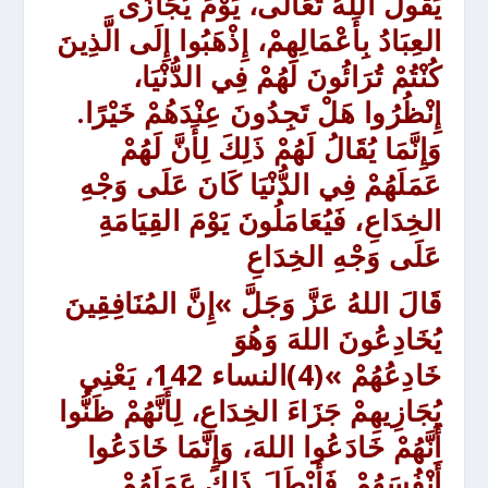
يَقُولُ اللهُ تَعَالَى، يَوْمَ يُجَازَى
العِبَادُ بِأَعْمَالِهِمْ، إِذْهَبُوا إِلَى الَّذِينَ
كُنْتُمْ تُرَائُونَ لَهُمْ فِي الدُّنْيَا،
إِنْظُرُوا هَلْ تَجِدُونَ عِنْدَهُمْ خَيْرًا.
وَإِنَّمَا يُقَالُ لَهُمْ ذَلِكَ لِأَنَّ لَهُمْ
عَمَلَهُمْ فِي الدُّنْيَا كَانَ عَلَى وَجْهِ
الخِدَاعِ، فَيُعَامَلُونَ يَوْمَ القِيَامَةِ
عَلَى وَجْهِ الخِدَاعِ
قَالَ اللهُ عَزَّ وَجَلَّ »إِنَّ المُنَافِقِينَ
يُخَادِعُونَ اللهَ وَهُوَ
خَادِعُهُمْ »
(4)النساء 142
، يَعْنِي
يُجَازِيهِمْ جَزَاءَ الخِدَاعِ، لِأَنَّهُمْ ظَنُّوا
أَنَّهُمْ خَادَعُوا اللهَ، وَإِنَّمَا خَادَعُوا
أَنْفُسَهُمْ. فَأَبْطَلَ ذَلِكَ عَمَلَهُمْ