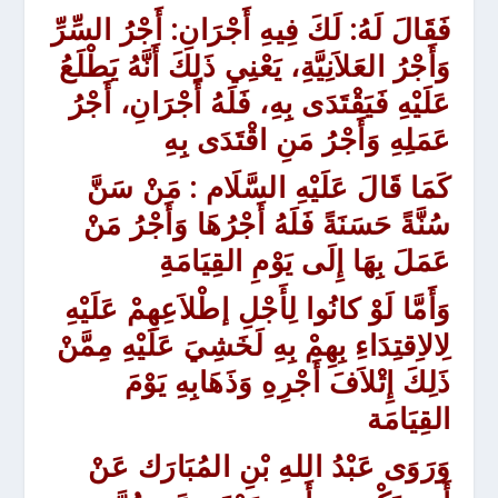
فَقَالَ لَهُ:
لَكَ فِيهِ أَجْرَانِ: أَجْرُ السِّرِّ
وَأَجْرُ العَلاَنِيَّةِ،
يَعْنِي ذَلِكَ أَنَّهُ يَطْلَعُ
عَلَيْهِ فَيَقْتَدَى بِهِ، فَلَهُ أَجْرَانِ، أَجْرُ
عَمَلِهِ وَأَجْرُ مَنِ اقْتَدَى بِهِ
كَمَا قَالَ عَلَيْهِ السَّلَام :
مَنْ سَنَّ
سُنَّةً حَسَنَةً فَلَهُ أَجْرُهَا وَأَجْرُ مَنْ
عَمَلَ بِهَا إِلَى يَوْمِ القِيَامَةِ
وَأَمَّا لَوْ كانُوا لِأَجْلِ إطْلاَعِهِمْ عَلَيْهِ
لِالاِقتِدَاءِ بِهِمْ بِهِ لَخَشِيَ عَلَيْهِ مِمَّنْ
ذَلِكَ إِتْلاَفَ أَجْرِهِ وَذَهَابِهِ يَوْمَ
القِيَامَة
وَرَوَى
عَبْدُ اللهِ بْنِ المُبَارَك عَنْ