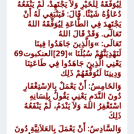
لِيُوَفِّقَهُ لِلْخَيْرِ وَلاَ يَجْتَهِدْ، لَمْ يَنْفَعُهُ
دُعَاؤُهُ شَيْئًا. قَالَ: فَيَنْبَغِي لَهُ أَنْ
يَجْتَهِدَ فِي الطَّاعَةِ لِيُوَفِّقَهُ اللهُ
تَعَالَى. وَقَدْ قَالَ اللهُ
تَعَالَى: »وَالَّذِينَ جَاهَدُوا فِينَا
لَنَهْدِيَنَّهُمْ سُبُلَنَا »
[29]العنكبوت69
يَعْنِي الَّذِينَ جَاهَدُوا فِي طَاعَتِنَا
وَدِينِنَا لَنُوَفِّقَهُمْ ذَلِك
وَالخَامِسُ:
أَنْ يَعْمَلْ بِالاِسْتِغْفَارِ
دُونَ النَّدَمِ
يَعْنِي يَقُولُ بِلِسَانِهِ
اسْتَغْفِرُ اللهَ وَلاَ يَنْدَمُ، لَمْ يَنْفَعُهُ
ذَلِكَ
وَالسَّادِسُ:
أَنْ يَعْمَلَ بِالعَلاَنِيَّةِ دُونَ