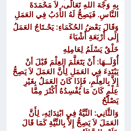
بِهِ وَجْهَ اللهِ تَعَالَى، لاَ مَحْمَدَةَ
النَّاسِ. فَيَصِحُّ لَهُ الأَدَبُ فِي العَمَلِ
وَقَالَ بَعْضُ الحُكَمَاءِ
: يَحْـتَاجُ العَمَلُ
إِلَى أَرْبَعَةِ أَشْيَاءَ
خَلْقٌ يَسْلَمُ لِعَامِلِهِ
أُوْلَــهَا
: أَنْ يَتَعَلَّمَ العِلْمَ قَبْلَ أنْ
يَبْتَدِءَ فِي العَمَلِ لِأَنَّ العَمَلَ لاَ يَصِحُّ
إِلاَّ بِالعِلْمِ، فَإِذَا كَانَ العَمَلُ بِغَيْرِ
عِلْمٍ كَانَ مَا يُفْسِدُهُ أَكْثَرَ مِمَّا
يَصْلُحُ
وَالثَّانِي
: النِّيَّةُ فِي ابْتِدَائِهِ، لِأَنَّ
العَمَلَ لاَ يَصِحُّ إِلاَّ بِالنِّيَّةِ كَمَا قَالَ