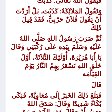
فَيَقُولُ اللهُ تَعَالَى: كَذَبْتَ
وَتَقُولُ المَلاَئِكَةُ: كَذَبْتَ، بَلْ أَرَدْتَ
أَنْ يَقُولَ فُلاَنٌ حَرْبِيٌّ، فَقَدْ قِيلَ
ذَلِكَ
ثُمَّ ضَرَبَ رَسُولُ اللهِ صَلَّى اللهُ
عَلَيْهِ وَسَلَّمَ بِيَدِهِ عَلَى رُكْبَتِي وَقَالَ
يَا أَبَا هُرَيْرَةَ، أُوْلَئِكَ الثَّلاَثَةُ، أَوَّلُ
خَلْقِ اللهِ تَسْعَرُ بِهِمُ النَّارُ يَوْمَ
القِيَامَة
قَالَ
فَبَلَغَ ذَلِكَ الخَبَرُ إِلَى مُعَاوِيَّةَ، فَبَكَى
بُكَاءً شَدِيدًا وَقَالَ: صَدَقَ اللهُ
وَرَسُولُهُ وَقَالَ هَذِهِ الآيَةَ «
مَنْ