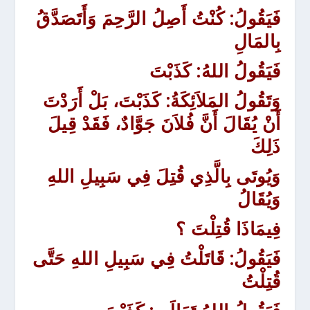
فَيَقُولُ: كُنْتُ أَصِلُ الرَّحِمَ وَأَتَصَدَّقُ
بِالمَالِ
فَيَقُولُ اللهُ: كَذَبْتَ
وَتَقُولُ المَلاَئِكَةُ: كَذَبْتَ، بَلْ أَرَدْتَ
أَنْ يُقَالَ أَنَّ فُلاَنَ جَوَّادٌ، فَقَدْ قِيلَ
ذَلِكَ
وَيُوتَى بِالَّذِي قُتِلَ فِي سَبِيلِ اللهِ
وَيُقَالُ
فِيمَاذَا قُتِلْتَ ؟
فَيَقُولُ: قَاتَلْتُ فِي سَبِيلِ اللهِ حَتَّى
قُتِلْتُ