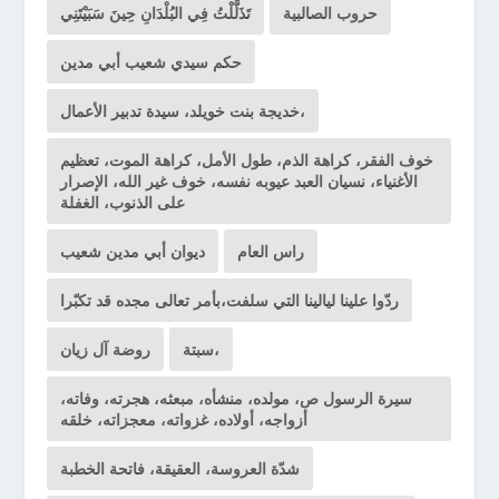
حروب الصالبية
تَذَلَّلْتُ فِي البُلْدَانِ حِينَ سَبَيْتَنِي
حكم سيدي شعيب أبي مدين
خديجة بنت خويلد، سيدة تدبير الأعمال،
خوف الفقر، كراهة الذم، طول الأمل، كراهة الموت، تعظيم
الأغنياء، نسيان العبد عيوبه نفسه، خوف غير الله، الإصرار
على الذنوب، الغفلة
راس العام
ديوان أبي مدين شعيب
ردّوا علينا ليالينا التي سلفت،بأمر تعالى مجده قد تكبّرا
سبتة،
روضة آل زيان
سيرة الرسول ص، مولده، منشأه، مبعثه، هجرته، وفاته،
أزواجه، أولاده، غزواته، معجزاته، خلقه
شدّة العروسة، العقيقة، فاتحة الخطبة