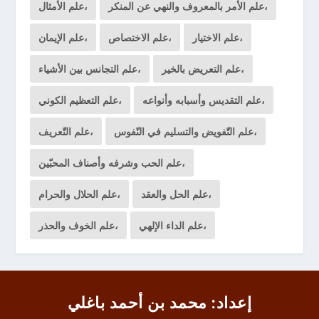
علم الأمر بالمعروف والنهي عن المنكر،
علم الأمثال،
علم الاختيار،
علم الاختصاص،
علم الإيمان،
علم التعريض بالخير،
علم التجانس بين الأشياء،
علم التقديس وأسبابه وأنواعه،
علم التعظيم الكوني،
علم التّفويض والتسليم في النّفوس،
علم التّعريف،
علم الحب وشرفه وأصناف المحبّين،
علم الحل والعقد،
علم الحلال والحرام،
علم الداء الإلهي،
علم الخوف والحذر،
إعداد: محمد بن أحمد باغلي