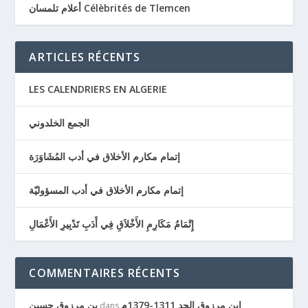
أعلام تلمسان Célèbrités de Tlemcen
ARTICLES RÉCENTS
LES CALENDRIERS EN ALGERIE
الجمع الخلدوني
إتمام مكارم الأخلاق في أدب المُشَاوَرَة
إتمام مكارم الأخلاق في أدب المسؤوليّة
إِتْمَامُ مَكَارِمِ الأَخْلاَقِ فِي أَدَبِ تَدْبِيرِ الأَعْمَالِ
COMMENTAIRES RÉCENTS
ابن مرزوق الجد 1311-1379م
بن مرزوق حسين
dans