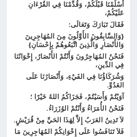
أَسْلَمْنَا قَبْلَكُمْ، وَقُدِّمْنَا فِي القُرْءَانِ
عَلَيْكُمْ،
فَقَالَ تَبَارَكَ وَتَعَالَى:
{وَالسَّابِقُونَ الأَوَّلُونَ مِنَ المُهَاجِرِينَ
وَالأَنْصَارِ وَالَّذِينَ اتَّبَعُوهُمْ بِإِحْسَانِ}
فَنَحْنُ المُهَاجِرُونَ وَأَنْتُمْ الأَنْصَارُ، إِخْوَانُنَا
فِي الدِّينِ،
وَشُرَكَاؤُنَا فِي الفَيْءِ، وَأَنْصَارُنَا عَلَى
العَدُوِّ.
آوَيْتُمْ وَأَسَيْتُمْ، فَجَزَاكُمُ اللهُ خَيْرًا ؛
فَنَحْنُ الأُمَرَاءُ وَأَنْتُمْ الوُزَرَاءُ.
لاَ تَدِينُ العَرَبُ إِلاَّ لِهَذَا الحَيِّ مِنْ قُرَيْشٍ.
فَلاَ تَنَافَسُوا عَلَى إِخْوَانِكُمْ المُهَاجِرِينَ مَا