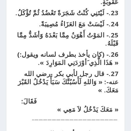
عُقُوبَةٍ.
23.- لَيْتَنِي كُنْتُ شَجَرَةً تَعْضُدُ ثُمَّ تُؤْكَلُ.
24.- لَيْسَتْ مَعَ العَزَاءُ مُصِيبَةً.
25.- المَوْتُ أَهْوَنُ مِمَّا بَعْدَهُ وََأشَدُّ مِمَّا
قَبْلَهُ.
26.- (كان يأخذ بطرف لسانه ويقول:)
« هَذَا الَّذِي َأوْرَدَنِي المَوَارِدَ ».
27.- قال رجل لأبي بكر -رضي الله
عنه-: « وَاللهِ لَأَسُبُنَّكَ سَبَأً يَدْخُلُ القَبْرَ
مَعَكَ. »
فَقَالَ:
« مَعَكَ يَدْخُلُ لاَ مَعِي »
———————————————————–