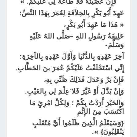
فَإِنْ عَصَيْتُهُ فَلاَ طَاعَةَ لِي عَلَيْكُمْ. »
عَهِدَ أَبُو بَكْرٍ بِالخِلاَفَةِ لِعُمَرَ بِهَذَا النَّصِّ:
« هَذَا مَا عَهِدَ أَبُو بَكْرٍ،
خَلِيفَةُ رَسُولِ اللهِ –صَلَّى اللهُ عَلَيْهِ
وَسَلَّمَ-
آخِرَ عَهْدِهِ بِالدُّنْيَا وَأَوَّلَ عَهْدِهِ بِالآخِرَةِ:
إِنِّي اسْتَخْلَفْتُ عَلَيْكُمْ عُمَرَ بنَ الخَطَّابِ.
فَإِنْ بَرَّ وَعَدَلَ فَذَلِكَ ظَنِّي بِهِ،
وَإِنْ بَدَّلَ أَوْ غَيَّرَ فَلا َعِلْمَ لِي بِالغَيْبِ.
وَالخَيْرَ أَرَدْتُ بِكُمْ ؛ وَلِكُلِّ امْرِئٍ مَا
اكْتَسَبَ مِنَ الإِثْمِ
{وَسَيَعْلَمُ الَّذِينَ ظَلَمُوا أَيَّ مُنْقَلَبٍ
يَنْقَلِبُونَ} ».