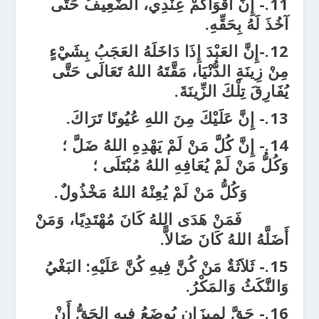
11.- إِنَّ أَقْوَاكُمْ عِنْدِي، الضَّعِيفُ حَتَّى
آخُذَ لَهُ بِحَقِّهِ.
12.-إِنَّ العَبْدَ إِذَا دَاخَلَهُ العَجَبُ بِشَيْءٍ
مِنْ زِينَةِ الدُّنْيَا، مَقَّتَهُ اللهُ تَعَالَى حَتَّى
يُفَارِقَ تِلْكَ الزِّينَةَ.
13.- إِنَّ عَلَيْكَ مِنَ اللهِ عُيُونًا تَرَاكَ.
14.- إِنَّ كُلَّ مَنْ لَمْ يَهْدِهِ اللهُ ضَلَّ ؛
وَكُلُّ مَنْ لَمْ يُعَافِهِ اللهُ مُبْتَلَى ؛
وَكُلُّ مَنْ لَمْ يُعِنْهُ اللهُ مَخْذُولٌ.
فَمَنْ هَدَى اللهُ كَانَ مُهْتَدِيًا، وَمَنْ
أَضَلَّهُ اللهُ كَانَ ضَالاًّ.
15.- ثَلاَثَةٌ مَنْ كُنَّ فِيهِ كُنَّ عَلَيْهِ: البَغْيُ
وَالنَّكَثُ وَالمَكْرُ.
16.- حَقَّ لِمِيزَانٍ يُوضَعُ فِيهِ الحَقُّ أَنْ