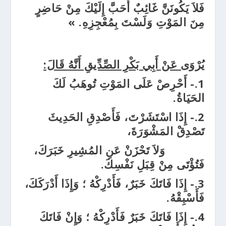
فَلاَ يَكُونَنَّ غَائِبٌ أَحَبَّ إِلَيْكَ مِنْ حَاضِرٍ
مِنَ المَوْتِ وَلَسْتَ بِمُعْجِزِهِ. »
يُرْوَى عَنْ أَبِي بَكْرِ الصِّدِّيقِ أَنَّهُ قَالَ:
1.- أَحْرِصْ عَلَى المَوْتِ تُوهَبُ لَكَ
الحَيَاةُ.
2.- إِذَا اسْتَشَرْتَ، فَأَصْدِقِ الحَدِيثَ
تَصْدِقْ المَشْوَرَةَ،
وَلاَ تَحْزَنْ عَنِ المُشِيرِ خَبَرَكَ،
فَتُؤْتَى مِنْ قِبَلِ نَفْسِكَ.
3.- إِذَا فَاتَكَ خَبَرٌ، فَأَدْرِكْهُ ؛ وَإِذَا أَدْرَكَكَ،
فَأَسْبِقْهُ.
4.- إِذَا فَاتَكَ خَبَرٌ فَأَدْرِكْهُ ؛ وَإِنْ فَاتَكَ