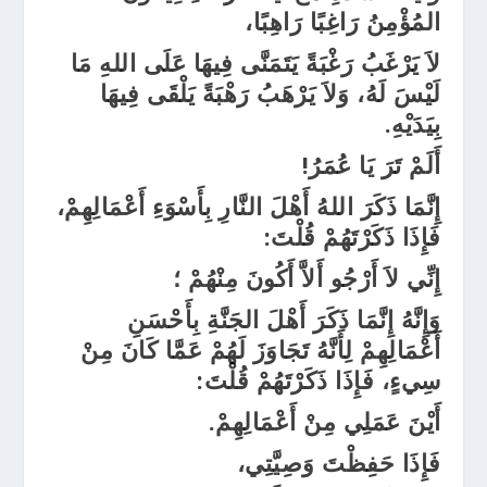
المُؤْمِنُ رَاغِبًا رَاهِبًا،
لاَ يَرْغَبُ رَغْبَةً يَتَمَنَّى فِيهَا عَلَى اللهِ مَا
لَيْسَ لَهُ، وَلاَ يَرْهَبُ رَهْبَةً يَلْقَى فِيهَا
بِيَدَيْهِ.
أَلَمْ تَرَ يَا عُمَرُ
!
إِنَّمَا ذَكَرَ اللهُ أَهْلَ النَّارِ بِأَسْوَءِ أَعْمَالِهِمْ،
فَإِذَا ذَكَرْتَهُمْ قُلْتَ:
إِنِّي لاَ أَرْجُو أَلاَّ أَكُونَ مِنْهُمْ ؛
وَإِنَّهُ إِنَّمَا ذَكَرَ أَهْلَ الجَنَّةِ بِأَحْسَنِ
أَعْمَالِهِمْ لِأَنَّهُ تَجَاوَزَ لَهُمْ عَمَّا كَانَ مِنْ
سِيءٍ، فَإِذَا ذَكَرْتَهُمْ قُلْتَ:
أَيْنَ عَمَلِي مِنْ أَعْمَالِهِمْ.
فَإِذَا حَفِظْتَ وَصِيَّتِي،