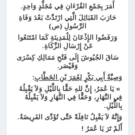
أَمَرَ بِجَمْعِ القُرْءَانِ فِي مُجَلَّدٍ وَاحِدٍ.
حَارَبَ القَبَائِلَ الَّتِي ارْتَدَّتْ بَعْدَ وَفَاةِ
الرَّسُولِ (ص)
وَرَفَضُوا الإِذْعَانَ لِلْمَدِينَةِ كَمَا امْتَنَعُوا
عَنْ إِرْسَالِ الزَّكَاةِ.
سَاقَ الجُيُوشَ إِلَى فَتْحِ مَمَالِكِ كِسْرَى
وَقَيْصَر.
وَصِيَّةُ أَبِي بَكْرٍ لِعُمَرَ بْنِ الخَطَّابِ
:
» يَا عُمَرُ، إِنَّ للهِ حَقًّا بِاللَّيْلِ وَلاَ يَقْبِلُهُ
فِي النَّهَارِ، وَحَقًّا فِي النَّهَارِ وَلاَ يَقْبِلُهُ
بِاللَّيْلِ.
وَإِنَّهُ لاَ يَقْبِلُ نَافِلَةً حَتَّى تُؤَدَّى الفَرِيضَةُ.
أَلَمْ تَرَ يَا عُمَرُ
!