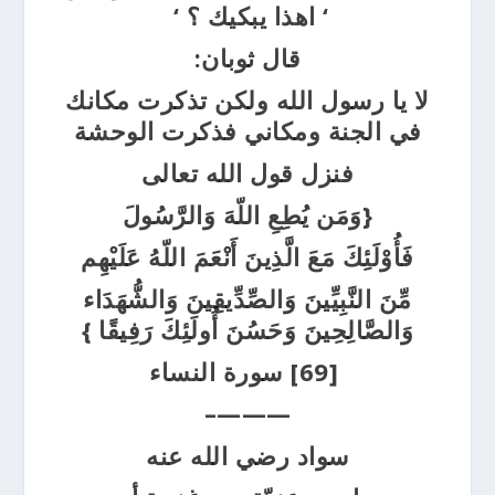
‘
اهذا يبكيك
؟
‘
قال ثوبان:
لا يا رسول
الله ولكن تذكرت مكانك
في الجنة ومكاني فذكرت الوحشة
فنزل قول الله تعالى
{
وَمَن يُطِعِ اللّهَ وَالرَّسُولَ
فَأُوْلَئِكَ مَعَ الَّذِينَ أَنْعَمَ اللّهُ عَلَيْهِم
مِّنَ النَّبِيِّينَ وَالصِّدِّيقِينَ وَالشُّهَدَاء
وَالصَّالِحِينَ وَحَسُنَ أُولَئِكَ رَفِيقًا
}
[69] سورة النساء
———–
سواد رضي الله عنه