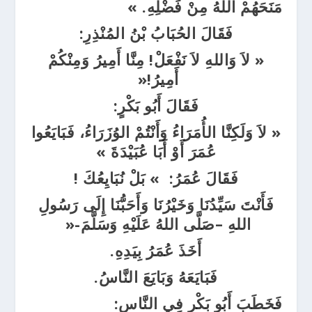
مَنَحَهُمْ اللهُ مِنْ فَضْلِهِ. »
فَقَالَ الحُبَابُ بْنُ المُنْذِرِ:
« لاَ وَاللهِ لاَ نَفْعَلْ
!
مِنَّا أَمِيرُ وَمِنْكُمْ
أَمِيرُ
!
«
فَقَالَ أَبُو بَكْرٍ:
« لاَ وَلَكِنَّا الأُمَرَاءُ وَأَنْتُمْ الوُزَرَاءُ، فَبَايَعُوا
عُمَرَ أَوْ أَبَا عُبَيْدَةَ »
فَقَالَ عُمَرُ: » بَلْ نُبَايِعُكَ
!
فَأَنْتَ سَيِّدُنَا وَخَيْرُنَا وَأَحَبُّنَا إِلَى رَسُولِ
اللهِ –صَلَّى اللهُ عَلَيْهِ وَسَلَّمَ-«
أَخَذَ عُمَرُ بِيَدِهِ.
فَبَايَعَهُ وَبَايَعَ النَّاسُ.
فَخَطَبَ أَبُو بَكْرٍ فِي النَّاسِ: