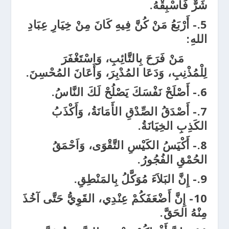
شَرٌّ فَأَسْبِقْهُ.
5.- أَرْبَعُ مَنْ كُنَّ فِيهِ كَانَ مِنْ خِيَارِ عِبَادِ
اللهِ:
مَنْ فَرَحَ بِالتَّائِبِ، وَاسْتَغْفَرَ
لِلْمُذْنِبِ، وَدَعَا المُدْبِرَ، وَأَعَانَ المُحْسِنَ.
6.- أَصْلَحْ نَفْسَكَ يَصْلُحْ لَكَ النَّاسُ.
7.- أَصْدَقُ الصِّدْقِ الأَمَانَةُ، وَأَكْذَبُ
الكَذِبِ الخِيَانَةُ.
8.- أَكْيَسُ الكَيْسِ التَّقْوَى، وَاَحْمَقُ
الحُمْقِ الفُجُورُ.
9.- إِنَّ البَلاَءَ مُوَكَّلُ بِالمَنْطِقِ.
10- إِنَّ أَضْعَفَكُمْ عِنْدِي، القَوِيُّ حَتَّى آخُذَ
مِنْهُ الحَقَّ.