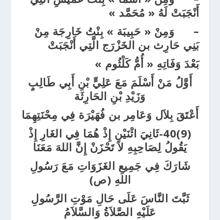
أَنْجَبَتْ لَهُ « مُحَمَّد »
–
وَمِنْ « حَبِيبَة » بِنْتُ خَارِجَة مِنْ
بَنِي حَارِث بن الخَزْرَج الَّتِي أَنْجَبَتْ
بَعْدَ وَفَاتِهِ « أُمُّ كَلْثُوم »
أَوَّلُ مَنْ أَسْلَمَ مَعَ عَلِيٍّ بْنِ أَبِي طَالِبٍ
وَزَيْدِ بْنِ الحَارِثَة
أَعْتَقَ بِلاَل وَعَامِر بن فُهَيْرَة فِي مِحْنَتِهِمَا
(9)40-ثَانِيَ اثْنَيْنِ إِذْ هُمَا فِي الغَارِ إِذْ
يَقُولُ لِصَاحِبِهِ لاَ تَحْزَنْ إِنَّ اللهَ مَعَنَا
شَارَكَ فِي جَمِيعِ الغَزَوَاتِ مَعَ رَسُولِ
اللهِ (ص)
ثَبَّتَ النَّاسَ عَلَى حَالِ مَوْتِ الرَّسُولِ
عَلَيْهِ الصَّلاَةُ وَالسَّلاَمُ