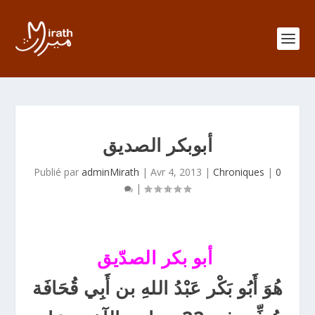
أبوبكر الصديق
Publié par
adminMirath
|
Avr 4, 2013
|
Chroniques
|
0
|
أبو بكر الصدّيق
هُوَ أَبُو بَكْر عَبْدُ اللهِ بن أَبِي قُحَافَة