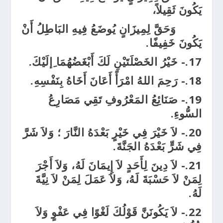
يَكُونَ ثَقِيلاً،
وَحَقَّ لِمِيزَانٍ يُوضَعُ فِيهِ البَاطِلُ أَنْ
يَكُونَ خَفِيفًا.
17.- خَيْرُ الخَصْلَتَيْنِ لَكَ أَبْغَضُهُمَا ِإلَيْكَ.
18.- رَحِمَ اللهُ امْرَأً أَعَانَ أَخَاهُ بِنَفْسِهِ.
19.- صَنَائِعُ المَعْرُوفِ تَقِي مَصَارِعُ
السُّوءِ.
20.- لاَ خَيْرَ فِي خَيْرٍ بَعْدَهُ النَّارَ ؛ وَلاَ شَرَّ
فِي شَرٍّ بَعْدَهُ الجَنَّةَ.
21.- لاَ دِينَ لِأَحَدٍ لاَ إِيمَانَ لَهُ، وَلاَ أَجْرَ
لِمَنْ لاَ حَسْبَةَ لَهُ، وَلاَ عَمَلَ لِمَنْ لاَ نِيَّةَ
لَهُ.
22.- لاَ يَكُونَنَّ قَوْلُكَ لَغْوًا فِي عَفْوٍ وَلاَ