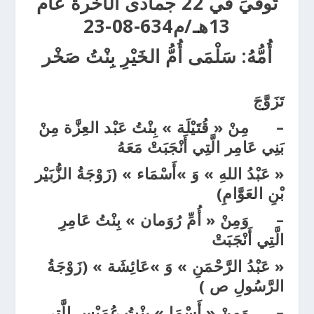
تُوفِّيَ في 22 جمادى الآخرة عام
13هـ/م634-08-23
أُمُّهُ: سَلْمَى أُمُّ الخَيْرِ بِنْتُ صَخْر
تَزَوَّجَ
–
مِنْ « قُتَيْلَة » بِنْتُ عَبْد العِزَّة مِنْ
بَنِي عَامِر الَّتِي أَنْجَبَتْ مَعَهُ
« عَبْدُ اللهِ » وَ »أَسْمَاء » (زَوْجَةُ الزُّبَيْر
بْنِ العَوَّامِ)
–
وَمِنْ « أُمِّ رُوَمان » بِنْتُ عَامِرِ
الَّتِي أَنْجَبَتْ
« عَبْدُ الرَّحْمَنِ » وَ »عَائِشَة » (زَوْجَةُ
الرَّسُولِ ص )
–
وَمِنْ « أَسْمَا » بِنْتُ عُمَيْسِ الَّتِي