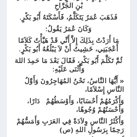
بْنِ الجَرَّاحِ
فَذَهَبَ عُمَرُ يَتَكَلَّمُ، فََأَسْكَتَهُ أَبُو بَكْرٍ.
وَكَانَ عُمَرُ يَقُولُ:
مَا أَرَدْتُ بِذَلِكَ إِلاَّ أَنِّي قَدْ هَيَّأْتُ كَلاَمًا
أَعْجَبَنِي، خَشِيتُ أَنْ لاَ يَبْلُغُهُ أَبُو بَكْرٍ.
ثُمَّ تَكَلَّمَ أَبُو بَكْرٍ، فَقََالَ بَعْدَ مَا حَمِدَ اللهَ
وَأَثْنَى عَلَيْهِ:
« أَيُّهَا النَّاسُ، نَحْنُ المُهَاجِرُونَ وَأَوَّلُ
النَّاسِ إِسْلاَمًا،
وَأَكْرَمُهُمْ أَحْسَابًا، وَأَوْسَطُهُمْ دَارًا،
وَأَحْسَنُهُمْ وُجُوهًا،
وَأَكْثَرُ النَّاسِ وِلاَدَةً فِي العَرَبِ وَأَمَسُّهُمْ
رَحِمًا بِرَسُولِ اللهِ (ص)