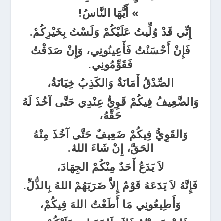
» أَيُّهَا النَّاسُ
!
إِنِّي قَدْ وُلِّيتُ عَلَيْكُمْ وَلَسْتُ بِخَيْرِكُمْ.
فَإِنْ أَحْسَنْتُ فَأَعِينُونِي، وَإِنْ صَدَقْتُ
فَقَوِّمُونِي.
الصِّدْقُ أَمَانَةٌ وَالكَذِبُ خِيَانَةُ،
وَالضَّعِيفُ فِيكُمْ قَوِيُّ عِنْدِي حَتَّى آخُذَ لَهُ
حَقَّهُ،
وَالقَوِيُّ فِيكُمْ ضَعِيفٌ حَتَّى آخُذَ مِنْهُ
الحَقَّ، إِنْ شَاءَ اللهُ.
لاَ يَدَعُ أَحَدٌ مِنْكُمْ الجِهَادَ،
فَإِنَّهُ لاَ يَدَعَهُ قَوْمٌ إِلاَّ ضَرَبَهُمْ اللهُ بِالذُّلِّ.
وَأَطِيعُونِي مَا أَطَعْتُ اللهَ فِيكُمْ،