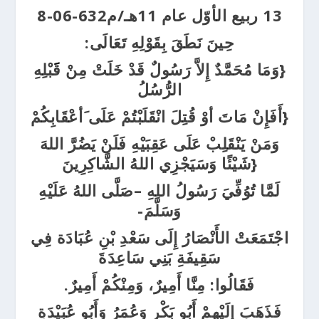
13 ربيع الأوّل عام 11هـ/م632-06-8
حِينَ نَطَقَ بِقَوْلِهِ تَعَالَى:
{وَمَا مُحَمَّدٌ إِلاَّ رَسُولٌ قَدْ خَلَتْ مِنْ قََبْلِهِ
الرُّسُلُ
أَفَإِنْ مَاتَ أوْ قُتِلَ انْقَلَبْتُمْ عَلَى َأعْقَابِكُمْ}
وَمَنْ يَنْقَلِبْ عَلَى عَقِبَيْهِ فَلَنْ يَضُرَّ اللهَ
شَيْئًا وَسَيَجْزِي اللهُ الشَّاكِرِينَ}
لَمَّا تُوُفِّيَ رَسُولُ اللهِ –صَلَّى اللهُ عَلَيْهِ
وَسَلَّمَ-
اجْتَمَعَتْ الأَنْصَارُ إِلَى سَعْدِ بْنِ عُبَادَة فِي
سَقِيفَةِ بَنِي سَاعِدَةَ
فَقَالُوا: مِنَّا أَمِيرٌ، وَمِنْكُمْ أَمِيرٌ.
فَذَهَبَ إِلَيْهِمْ أَبُو بَكْرٍ وَعُمَرُ وَأَبُو عُبَيْدَةِ