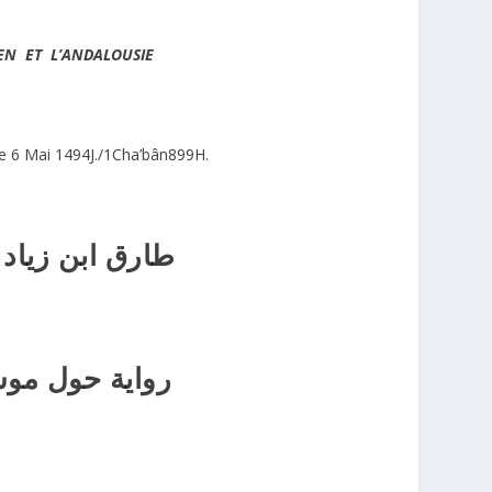
EN ET L’ANDALOUSIE
le 6 Mai 1494J./1Cha’bân899H.
طارق ابن زيا
رواية حول موس