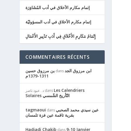
إتمام مكارم الأخلاق في أدب المُشَاوَرَة
إتمام مكارم الأخلاق في أدب المسؤوليّة
إِتْمَامُ مَكَارِمِ الأَخْلاَقِ فِي أَدَبِ تَدْبِيرِ الأَعْمَالِ
COMMENTAIRES RÉCENTS
ابن مرزوق الجد
بن مرزوق حسين
dans
1311-1379م
Les Calendriers
dans
د . عبود ناصر
Solaires التّأريخ الشّمسي
عين سيدي محمد الصحبي
tagmaoui
dans
بقرية تاقمة عين فزة تلمسان
Hadjadj Chakib
9-10 Janvier
dans