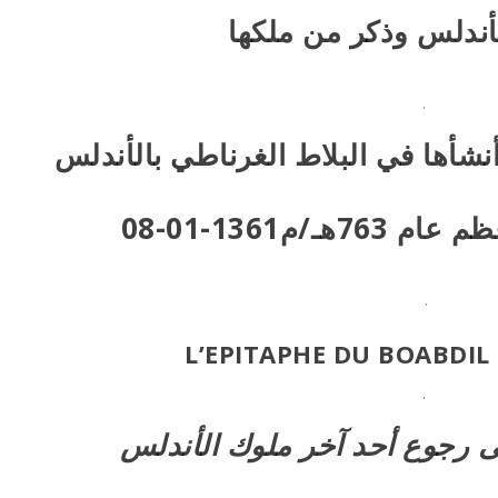
لأندلس وذكر من ملكها
.
نشأها في البلاط الغرناطي بالأندلس
أعظم
عام 763هـ/م1361-01-08
.
L’EPITAPHE DU BOABDI
.
 رجوع أحد آخر ملوك الأندلس