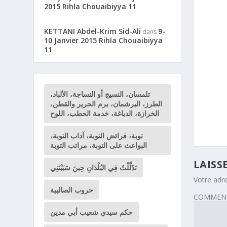
2015 Rihla Chouaibiyya 11
KETTANI Abdel-Krim Sid-Ali
9-
dans
10 Janvier 2015 Rihla Chouaibiyya
11
تلمسان، النسيج أو النساجة، الألباد،
الطرز، البرشمان، برم الحرير والقطن،
الخرازة، الدباغة، خدمة الحطب، اللوح
توبة، فرائض التوبة، آداب التوبة،
البواعث على التوبة، مراتب التوبة
LAISS
تَذَلَّلْتُ فِي البُلْدَانِ حِينَ سَبَيْتَنِي
Votre adre
حروب الصالبية
COMMENT
حكم سيدي شعيب أبي مدين