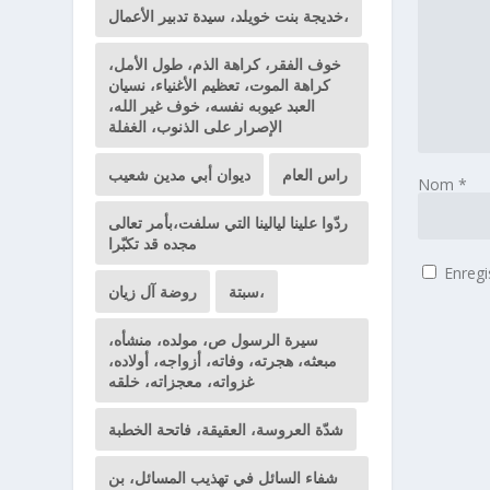
خديجة بنت خويلد، سيدة تدبير الأعمال،
خوف الفقر، كراهة الذم، طول الأمل،
كراهة الموت، تعظيم الأغنياء، نسيان
العبد عيوبه نفسه، خوف غير الله،
الإصرار على الذنوب، الغفلة
راس العام
ديوان أبي مدين شعيب
Nom
*
ردّوا علينا ليالينا التي سلفت،بأمر تعالى
مجده قد تكبّرا
Enregi
سبتة،
روضة آل زيان
سيرة الرسول ص، مولده، منشأه،
مبعثه، هجرته، وفاته، أزواجه، أولاده،
غزواته، معجزاته، خلقه
شدّة العروسة، العقيقة، فاتحة الخطبة
شفاء السائل في تهذيب المسائل، بن