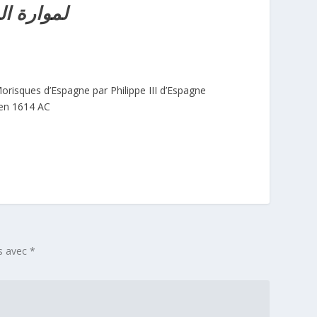
لموارة ال
risques d’Espagne par Philippe III d’Espagne
’en 1614 AC
és avec
*