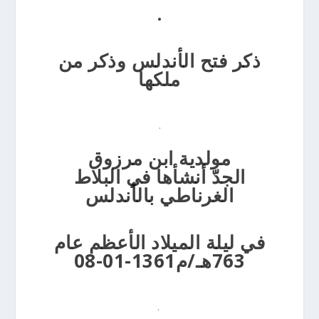
.
ذكر فتح الأندلس وذكر من
ملكها
.
مولدية ابن مرزوق
الجدّ
أنشأها في البلاط
الغرناطي بالأندلس
في ليلة الميلاد الأعظم
عام
763هـ/م1361-01-08
.