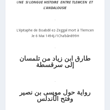
U
NE SI LONGUE HISTOIRE ENTRE
TLEMCEN ET
L’ANDALOUSIE
.
L’épitaphe de Boabdil ez-Zeggal mort à Tlemcen
le 6 Mai 1494J./1Cha’bân899H.
.
طارق ابن زياد من تلمسان
إلى سرقسطة
.
رواية حول موسى بن نصير
وفتح الأندلس