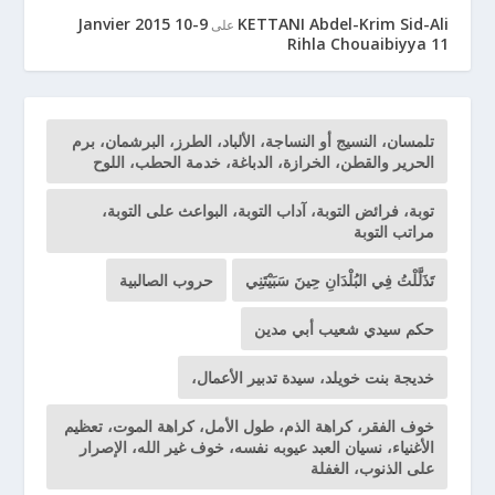
9-10 Janvier 2015
KETTANI Abdel-Krim Sid-Ali
على
Rihla Chouaibiyya 11
تلمسان، النسيج أو النساجة، الألباد، الطرز، البرشمان، برم
الحرير والقطن، الخرازة، الدباغة، خدمة الحطب، اللوح
توبة، فرائض التوبة، آداب التوبة، البواعث على التوبة،
مراتب التوبة
تَذَلَّلْتُ فِي البُلْدَانِ حِينَ سَبَيْتَنِي
حروب الصالبية
حكم سيدي شعيب أبي مدين
خديجة بنت خويلد، سيدة تدبير الأعمال،
خوف الفقر، كراهة الذم، طول الأمل، كراهة الموت، تعظيم
الأغنياء، نسيان العبد عيوبه نفسه، خوف غير الله، الإصرار
على الذنوب، الغفلة