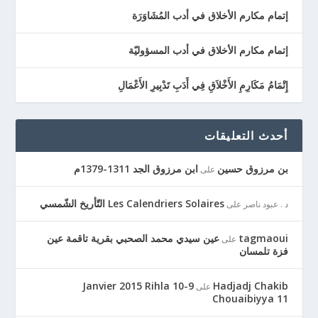
إتمام مكارم الأخلاق في أدب المُشَاوَرَة
إتمام مكارم الأخلاق في أدب المسؤوليّة
إِتْمَامُ مَكَارِمِ الأَخْلاَقِ فِي أَدَبِ تَدْبِيرِ الأَعْمَالِ
أحدث التعليقات
بن مرزوق حسين
ابن مرزوق الجد 1311-1379م
على
Les Calendriers Solaires التّأريخ الشّمسي
د . عبود ناصر
على
tagmaoui
عين سيدي محمد الصحبي بقرية تاقمة عين
على
فزة تلمسان
9-10 Janvier 2015 Rihla
Hadjadj Chakib
على
Chouaibiyya 11