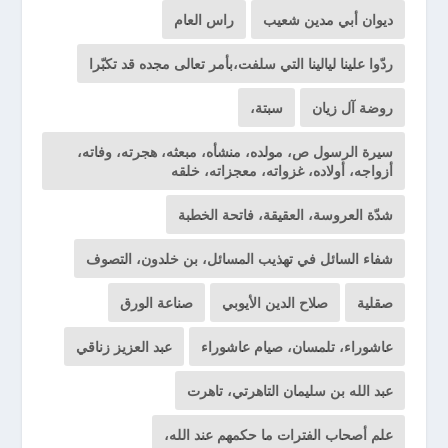
ديوان أبي مدين شعيب
راس العام
ردّوا علينا ليالينا التي سلفت،بأمر تعالى مجده قد تكبّرا
روضة آل زيان
سبتة،
سيرة الرسول ص، مولده، منشأه، مبعثه، هجرته، وفاته،
أزواجه، أولاده، غزواته، معجزاته، خلقه
شدّة العروسة، العقيقة، فاتحة الخطبة
شفاء السائل في تهذيب المسائل، بن خلدون، التصوف
صقلية
صلاح الدين الأيوبي
صناعة الورق
عاشوراء، تلمسان، صيام عاشوراء
عبد العزيز زناقي
عبد الله بن سليمان التاهرتي، تاهرت
علم أصحاب الفترات ما حكمهم عند الله،