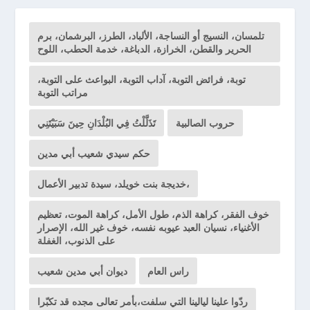
تلمسان، النسيج أو النساجة، الألباد، الطرز، البرشمان، برم
الحرير والقطن، الخرازة، الدباغة، خدمة الحطب، اللوح
توبة، فرائض التوبة، آداب التوبة، البواعث على التوبة،
مراتب التوبة
حروب الصالبية
تَذَلَّلْتُ فِي البُلْدَانِ حِينَ سَبَيْتَنِي
حكم سيدي شعيب أبي مدين
خديجة بنت خويلد، سيدة تدبير الأعمال،
خوف الفقر، كراهة الذم، طول الأمل، كراهة الموت، تعظيم
الأغنياء، نسيان العبد عيوبه نفسه، خوف غير الله، الإصرار
على الذنوب، الغفلة
راس العام
ديوان أبي مدين شعيب
ردّوا علينا ليالينا التي سلفت،بأمر تعالى مجده قد تكبّرا