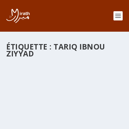
ÉTIQUETTE :
TARIQ IBNOU
ZIYYAD
TARIQ IBNOU ZIYYAD DE TLEMCEN À
ZARAGOZA
par
adminMirath
|
Sep 3, 2012
|
Chroniques
,
Senouciates
|
0
|
TARIQ ibnou Ziyyad de Tlemcen à Zaragoza : En l’an 92
de l’Hégire/710 AC Tariq ibnou Ziyyad reçut le Comte
Julien à Tlemcen venu l’engager pour lui faire traverser
le détroit qui portera son nom Gibraltar. Il fallait que le
Comte Julien laisse ses deux filles à Tlemcen pour