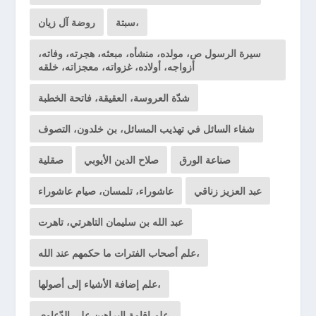
سبتة،
روضة آل زيان
سيرة الرسول ص، مولده، منشأه، مبعثه، هجرته، وفاته،
أزواجه، أولاده، غزواته، معجزاته، خلقه
شدّة العروسة، العقيقة، فاتحة الخطبة
شفاء السائل في تهذيب المسائل، بن خلدون، التصوف
صناعة الورق
صلاح الدين الأيوبي
صقلية
عبد العزيز زناقي
عاشوراء، تلمسان، صيام عاشوراء
عبد الله بن سليمان التاهرتي، تاهرت
علم أصحاب الفترات ما حكمهم عند الله،
علم إضافة الأشياء إلى أصولها،
علم إقامة البراهين على الدّعاوى،