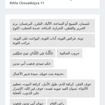
Rihla Chouaibiyya 11
تلمسان، النسيج أو النساجة، الألباد، الطرز، البرشمان، برم
الحرير والقطن، الخرازة، الدباغة، خدمة الحطب، اللوح
توبة، فرائض التوبة، آداب التوبة، البواعث على التوبة،
مراتب التوبة
حروب الصالبية
تَذَلَّلْتُ فِي البُلْدَانِ حِينَ سَبَيْتَنِي
حكم سيدي شعيب أبي مدين
خديجة بنت خويلد، سيدة تدبير الأعمال،
خوف الفقر، كراهة الذم، طول الأمل، كراهة الموت، تعظيم
الأغنياء، نسيان العبد عيوبه نفسه، خوف غير الله، الإصرار
على الذنوب، الغفلة
راس العام
ديوان أبي مدين شعيب