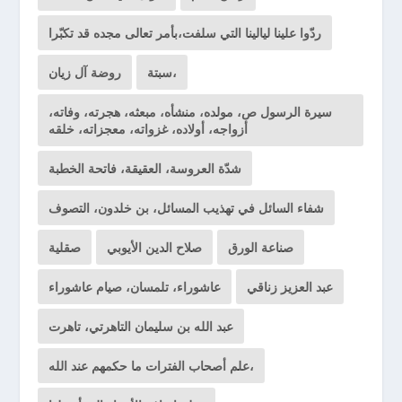
ردّوا علينا ليالينا التي سلفت،بأمر تعالى مجده قد تكبّرا
سبتة،
روضة آل زيان
سيرة الرسول ص، مولده، منشأه، مبعثه، هجرته، وفاته،
أزواجه، أولاده، غزواته، معجزاته، خلقه
شدّة العروسة، العقيقة، فاتحة الخطبة
شفاء السائل في تهذيب المسائل، بن خلدون، التصوف
صناعة الورق
صلاح الدين الأيوبي
صقلية
عبد العزيز زناقي
عاشوراء، تلمسان، صيام عاشوراء
عبد الله بن سليمان التاهرتي، تاهرت
علم أصحاب الفترات ما حكمهم عند الله،