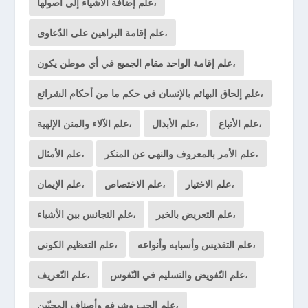
علم إضافة الأشياء إلى أصولها،
علم إقامة البراهين على الدّعاوى،
علم إقامة الواحد مقام الجميع في أي موطن يكون،
علم إلحاق البهائم بالإنسان في حكم ما من أحكام الشرائع،
علم الأتباع،
علم الأبدال،
علم الآلاء والمنن الإلهية،
علم الأمر بالمعروف والنهي عن المنكر،
علم الأمثال،
علم الاختيار،
علم الاختصاص،
علم الإيمان،
علم التعريض بالخير،
علم التجانس بين الأشياء،
علم التقديس وأسبابه وأنواعه،
علم التعظيم الكوني،
علم التّفويض والتسليم في النّفوس،
علم التّعريف،
علم الحب وشرفه وأصناف المحبّين،