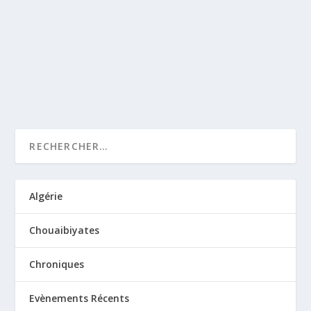
de l’autorité et guidé par d’autres brides (qui ne sont pas
celle de la raison). Car, en réalité, à quoi sert l’autorité si
ce n’est...
LIRE LA SUITE
Algérie
Chouaibiyates
Chroniques
Evènements Récents