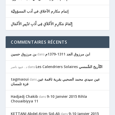
إتمام مكارم الأخلاق في أدب المسؤوليّة
إِتْمَامُ مَكَارِمِ الأَخْلاَقِ فِي أَدَبِ تَدْبِيرِ الأَعْمَالِ
COMMENTAIRES RÉCENTS
ابن مرزوق الجد 1311-1379م
بن مرزوق حسين
dans
Les Calendriers Solaires التّأريخ الشّمسي
د . عبود ناصر
dans
tagmaoui
عين سيدي محمد الصحبي بقرية تاقمة عين
dans
فزة تلمسان
Hadjadj Chakib
9-10 Janvier 2015 Rihla
dans
Chouaibiyya 11
KETTANI Abdel-Krim Sid-Ali
9-10 Janvier 2015
dans