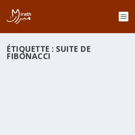
ÉTIQUETTE :
SUITE DE
FIBONACCI
LEONARD DE PISE, DIT FIBONACCI 1170-1250
par
adminMirath
|
Fév 16, 2014
|
Senouciates
|
1
|
C’est à FIBONACCI que l’Occident doit le terme
« zéro ». L’oeuvre de FIBONACCI, à la fois de
traduction, de formulation et de création pédagogique,
est un moment incontournable dans l’histoire de la
transmission des chiffres indo-arabes et de la
numération de position. La création des Universités