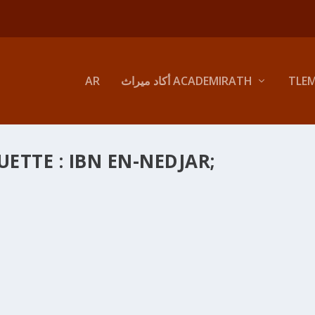
TLE
أكاد ميراث ACADEMIRATH
AR
UETTE :
IBN EN-NEDJAR;
الرحلة النجارية السالية 
inMirath
|
Nov 14, 2012
|
Chouaibiyates
|
2
|
Er-Rihla en-Nedjariyya 1 10-14 NOV. 2012 من محطة ابن النجار التلمساني ـ749 هـ/م1348 إلى آل النجار بسالي ما بين
أدرار وعلي النجار الشريف من علماء سالي من البذور الضاوية في علماء سالي...
LA SUITE