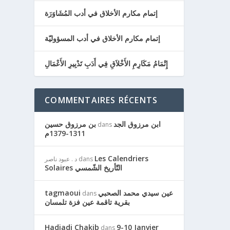
إتمام مكارم الأخلاق في أدب المُشَاوَرَة
إتمام مكارم الأخلاق في أدب المسؤوليّة
إِتْمَامُ مَكَارِمِ الأَخْلاَقِ فِي أَدَبِ تَدْبِيرِ الأَعْمَالِ
COMMENTAIRES RÉCENTS
ابن مرزوق الجد
بن مرزوق حسين
dans
1311-1379م
Les Calendriers
dans
د . عبود ناصر
Solaires التّأريخ الشّمسي
عين سيدي محمد الصحبي
tagmaoui
dans
بقرية تاقمة عين فزة تلمسان
Hadjadj Chakib
9-10 Janvier
dans