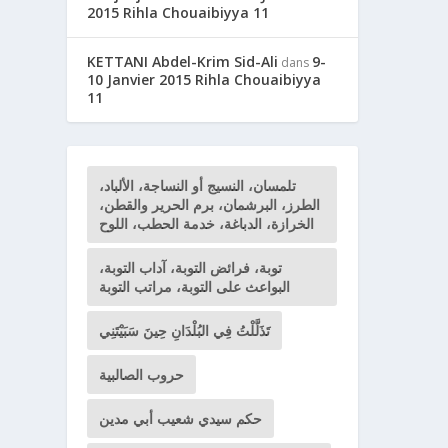
2015 Rihla Chouaibiyya 11
KETTANI Abdel-Krim Sid-Ali
9-
dans
10 Janvier 2015 Rihla Chouaibiyya
11
تلمسان، النسيج أو النساجة، الألباد،
الطرز، البرشمان، برم الحرير والقطن،
الخرازة، الدباغة، خدمة الحطب، اللوح
توبة، فرائض التوبة، آداب التوبة،
البواعث على التوبة، مراتب التوبة
تَذَلَّلْتُ فِي البُلْدَانِ حِينَ سَبَيْتَنِي
حروب الصالبية
حكم سيدي شعيب أبي مدين