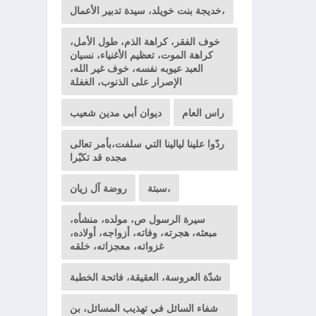
خديجة بنت خويلد، سيدة تدبير الأعمال،
خوف الفقر، كراهة الذم، طول الأمل،
كراهة الموت، تعظيم الأغنياء، نسيان
العبد عيوبه نفسه، خوف غير الله،
الإصرار على الذنوب، الغفلة
راس العام
ديوان أبي مدين شعيب
ردّوا علينا ليالينا التي سلفت،بأمر تعالى
مجده قد تكبّرا
سبتة،
روضة آل زيان
سيرة الرسول ص، مولده، منشأه،
مبعثه، هجرته، وفاته، أزواجه، أولاده،
غزواته، معجزاته، خلقه
شدّة العروسة، العقيقة، فاتحة الخطبة
شفاء السائل في تهذيب المسائل، بن