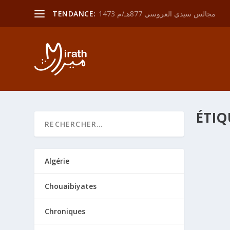
مجالس سيدي العروسي 877هـ/م 1473
TENDANCE:
ÉTIQ
الأولى
Algérie
par
adm
 إنزجمير و رقان بولاية
Chouaibiyates
Chroniques
LIRE 