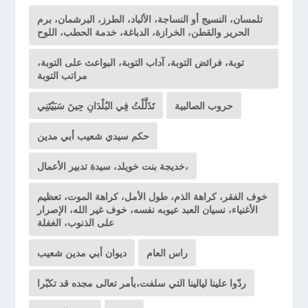
تلمسان، النسيج أو النساجة، الألباد، الطرز، البرشمان، برم
الحرير والقطن، الخرازة، الدباغة، خدمة الحطب، اللوح
توبة، فرائض التوبة، آداب التوبة، البواعث على التوبة،
مراتب التوبة
حروب الصالبية
تَذَلَّلْتُ فِي البُلْدَانِ حِينَ سَبَيْتَنِي
حكم سيدي شعيب أبي مدين
خديجة بنت خويلد، سيدة تدبير الأعمال،
خوف الفقر، كراهة الذم، طول الأمل، كراهة الموت، تعظيم
الأغنياء، نسيان العبد عيوبه نفسه، خوف غير الله، الإصرار
على الذنوب، الغفلة
راس العام
ديوان أبي مدين شعيب
ردّوا علينا ليالينا التي سلفت،بأمر تعالى مجده قد تكبّرا