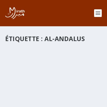
ÉTIQUETTE :
AL-ANDALUS
TARIQ IBNOU ZIYYAD DE TLEMCEN À
ZARAGOZA
par
adminMirath
|
Sep 3, 2012
|
Chroniques
,
Senouciates
|
0
|
TARIQ ibnou Ziyyad de Tlemcen à Zaragoza : En l’an 92
de l’Hégire/710 AC Tariq ibnou Ziyyad reçut le Comte
Julien à Tlemcen venu l’engager pour lui faire traverser
le détroit qui portera son nom Gibraltar. Il fallait que le
Comte Julien laisse ses deux filles à Tlemcen pour
convaincre Târiq ibn Ziyâd qu’il ne s’agissait pas d’une