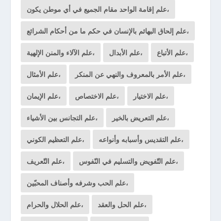
علم إقامة الواحد مقام الجميع في أي موطن يكون،
علم إلحاق البهائم بالإنسان في حكم ما من أحكام الشرائع،
علم الأتباع،
علم الأبدال،
علم الآلاء والمنن الإلهية،
علم الأمر بالمعروف والنهي عن المنكر،
علم الأمثال،
علم الاختيار،
علم الاختصاص،
علم الإيمان،
علم التعريض بالخير،
علم التجانس بين الأشياء،
علم التقديس وأسبابه وأنواعه،
علم التعظيم الكوني،
علم التّفويض والتسليم في النّفوس،
علم التّعريف،
علم الحب وشرفه وأصناف المحبّين،
علم الحل والعقد،
علم الحلال والحرام،