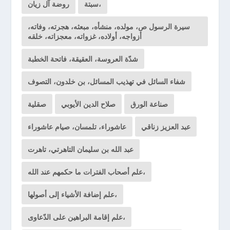
سبتة،
روضة آل زيان
سيرة الرسول ص، مولده، منشأه، مبعثه، هجرته، وفاته،
أزواجه، أولاده، غزواته، معجزاته، خلقه
شدّة العروسة، العقيقة، فاتحة الخطبة
شفاء السائل في تهذيب المسائل، بن خلدون، التصوف
صناعة الورق
صلاح الدين الأيوبي
صقلية
عبد العزيز زناقي
عاشوراء، تلمسان، صيام عاشوراء
عبد الله بن سليمان التاهرتي، تاهرت
علم أصحاب الفترات ما حكمهم عند الله،
علم إضافة الأشياء إلى أصولها،
علم إقامة البراهين على الدّعاوى،