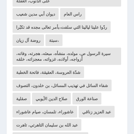
على الذنوب، الغفلة
راس العام
ديوان أبي مدين شعيب
ردّوا علينا ليالينا التي سلفت،بأمر تعالى مجده قد تكبّرا
سبتة،
روضة آل زيان
سيرة الرسول ص، مولده، منشأه، مبعثه، هجرته، وفاته،
أزواجه، أولاده، غزواته، معجزاته، خلقه
شدّة العروسة، العقيقة، فاتحة الخطبة
شفاء السائل في تهذيب المسائل، بن خلدون، التصوف
صناعة الورق
صلاح الدين الأيوبي
صقلية
عبد العزيز زناقي
عاشوراء، تلمسان، صيام عاشوراء
عبد الله بن سليمان التاهرتي، تاهرت