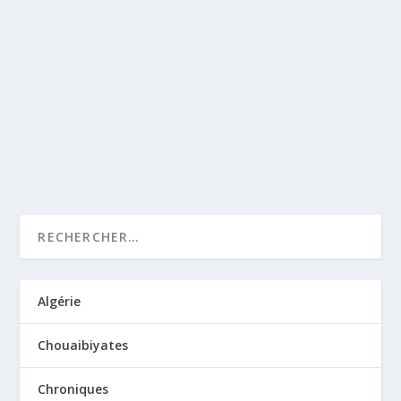
المبعوث هَديّةً ورحمةً للعالمين أمّا بعد، فقد أسّس تشييد وتجديد
بناء مسجد صحيب رسول الله وضريحه المعروف باسمه وهو
سيدي محمّد الصّحبي الموجود بالقرية من تاريخ فتوح إفريقيا في
عهد الأمير سيدنا عقبا والسيد عبد الله بن جعفر والسيد الزبير
وُفّقوا على بنائه قرية تاقمة في 23 أفريل سنة...
LIRE LA SUITE
Algérie
Chouaibiyates
Chroniques