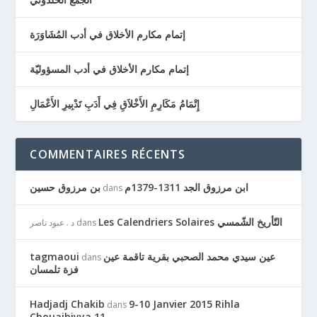
إتمام مكارم الأخلاق في أدب المُشَاوَرَة
إتمام مكارم الأخلاق في أدب المسؤوليّة
إِتْمَامُ مَكَارِمِ الأَخْلاَقِ فِي أَدَبِ تَدْبِيرِ الأَعْمَالِ
COMMENTAIRES RÉCENTS
ابن مرزوق الجد 1311-1379م
بن مرزوق حسين
dans
Les Calendriers Solaires التّأريخ الشّمسي
dans
د . عبود ناصر
عين سيدي محمد الصحبي بقرية تاقمة عين
tagmaoui
dans
فزة تلمسان
Hadjadj Chakib
9-10 Janvier 2015 Rihla
dans
Chouaibiyya 11