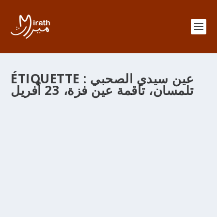
عين سيدي الصحبي
ÉTIQUETTE :
تلمسان، تاقمة عين فزة، 23 أفريل
عين سيدي محمد الصحبي بقرية تاقمة عين فزة
تلمسان
par
adminMirath
|
Avr 19, 2013
|
Randonnées
|
2
|
Le 23 Avril 1978 a été rénové Aïn Sidi SOHBI près de
TAGMAT -Ain-Fezza- TLEMCEN 35 ans après, le Mardi
23 Avril 2013 entre 16h. et 17h. une gorgée d’eau en
souvenir des premiers Sahaba près de TLEMCEN بسم
الله الرحمن الرحيم والصلاة والسلام على رسول ربّ العالمين