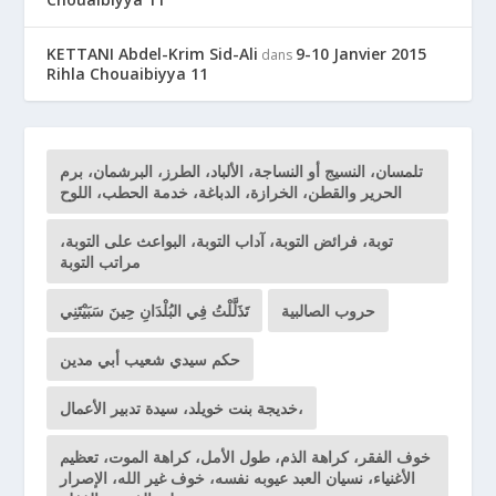
KETTANI Abdel-Krim Sid-Ali
9-10 Janvier 2015
dans
Rihla Chouaibiyya 11
تلمسان، النسيج أو النساجة، الألباد، الطرز، البرشمان، برم
الحرير والقطن، الخرازة، الدباغة، خدمة الحطب، اللوح
توبة، فرائض التوبة، آداب التوبة، البواعث على التوبة،
مراتب التوبة
حروب الصالبية
تَذَلَّلْتُ فِي البُلْدَانِ حِينَ سَبَيْتَنِي
حكم سيدي شعيب أبي مدين
خديجة بنت خويلد، سيدة تدبير الأعمال،
خوف الفقر، كراهة الذم، طول الأمل، كراهة الموت، تعظيم
الأغنياء، نسيان العبد عيوبه نفسه، خوف غير الله، الإصرار