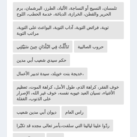
تلمسان، النسيج أو النساجة، الألباد، الطرز، البرشمان، برم
الحرير والقطن، الخرازة، الدباغة، خدمة الحطب، اللوح
توبة، فرائض التوبة، آداب التوبة، البواعث على التوبة،
مراتب التوبة
حروب الصالبية
تَذَلَّلْتُ فِي البُلْدَانِ حِينَ سَبَيْتَنِي
حكم سيدي شعيب أبي مدين
خديجة بنت خويلد، سيدة تدبير الأعمال،
خوف الفقر، كراهة الذم، طول الأمل، كراهة الموت، تعظيم
الأغنياء، نسيان العبد عيوبه نفسه، خوف غير الله، الإصرار
على الذنوب، الغفلة
راس العام
ديوان أبي مدين شعيب
ردّوا علينا ليالينا التي سلفت،بأمر تعالى مجده قد تكبّرا