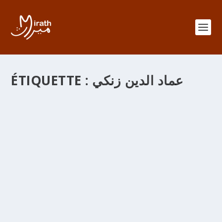
عماد الدين زنكي
ÉTIQUETTE :
الحروب الصّليبيّة LES CROISADES –
CHRONOLOGIE-
par
adminMirath
|
Fév 17, 2014
|
Chroniques
,
Senouciates
|
0
|
الحروب الصليبية الثمانية 334هـ/م 945 استيلاء بني بُوَيه على
بغداد الشيعة 447 هـ/م 1055 استيلاء السّلاجقة على بغداد السنة
484 هـ/م 1091 سقوط صقلية نهائيا في أيدي النورمان من
أشهر فرق الإسماعيليين: القرامطة والفاطميون والحشاشون
وقد قضى عليهم هولاكو والظاهر بيبرس , الحرب الصّليبيّة الأولى
488 هـ/م 1095 انعقد مجمع كليرمون المسيحي، وقرّرت فيه