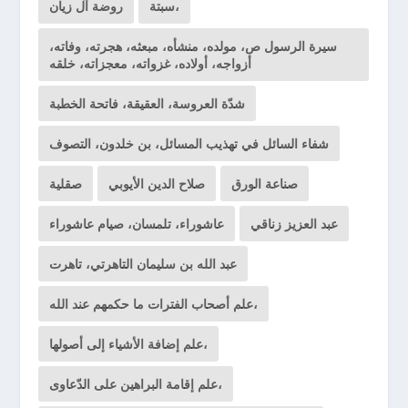
سبتة،
روضة آل زيان
سيرة الرسول ص، مولده، منشأه، مبعثه، هجرته، وفاته،
أزواجه، أولاده، غزواته، معجزاته، خلقه
شدّة العروسة، العقيقة، فاتحة الخطبة
شفاء السائل في تهذيب المسائل، بن خلدون، التصوف
صناعة الورق
صلاح الدين الأيوبي
صقلية
عبد العزيز زناقي
عاشوراء، تلمسان، صيام عاشوراء
عبد الله بن سليمان التاهرتي، تاهرت
علم أصحاب الفترات ما حكمهم عند الله،
علم إضافة الأشياء إلى أصولها،
علم إقامة البراهين على الدّعاوى،