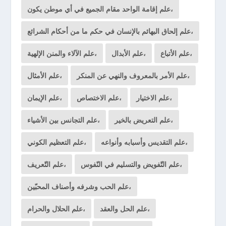
علم إقامة الواحد مقام الجميع في أي موطن يكون،
علم إلحاق البهائم بالإنسان في حكم ما من أحكام الشرائع،
علم الأتباع،
علم الأبدال،
علم الآلاء والمنن الإلهية،
علم الأمر بالمعروف والنهي عن المنكر،
علم الأمثال،
علم الاختيار،
علم الاختصاص،
علم الإيمان،
علم التعريض بالخير،
علم التجانس بين الأشياء،
علم التقديس وأسبابه وأنواعه،
علم التعظيم الكوني،
علم التّفويض والتسليم في النّفوس،
علم التّعريف،
علم الحب وشرفه وأصناف المحبّين،
علم الحل والعقد،
علم الحلال والحرام،