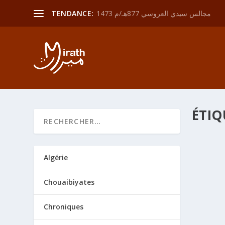
مجالس سيدي العروسي 877هـ/م 1473
TENDANCE:
ÉTIQ
Algérie
par
adm
الباب 379 في معرفة منزل الحل والعقد والإكرام والإهانة ونشأة الدعاء في صورة الإخبار وهو منزل محمدي وفي هذا المنزل من العلوم علم الحلّ
Chouaibiyates
ن في حكم ما من أحكام
ه 6.- وفيه علم الآلاء والمنن الإلهية 7.- وفيه علم المواثيق
Chroniques
لبدنية 9.- وفيه علم التعظيم الكوني 10.- وفيه علم المداينات الإلهية 11.- وفيه علم الإيمان 12.- وفيه علم
أصحاب الفترات ما حكمهم عند