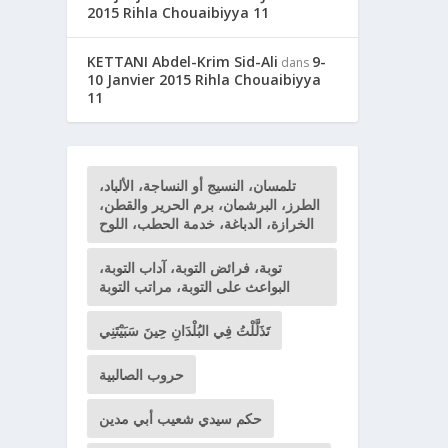
2015 Rihla Chouaibiyya 11
KETTANI Abdel-Krim Sid-Ali
9-
dans
10 Janvier 2015 Rihla Chouaibiyya
11
تلمسان، النسيج أو النساجة، الألباد،
الطرز، البرشمان، برم الحرير والقطن،
الخرازة، الدباغة، خدمة الحطب، اللوح
توبة، فرائض التوبة، آداب التوبة،
البواعث على التوبة، مراتب التوبة
تَذَلَّلْتُ فِي البُلْدَانِ حِينَ سَبَيْتَنِي
حروب الصالبية
حكم سيدي شعيب أبي مدين