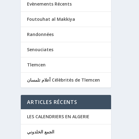
لتّفويض والتسليم في النّفوس
Evènements Récents
21.- وفيه علم السّتر وردّ الأشياء إلى أصولها 22.- وفيه علم إقامة الواحد مقام الجميع في أي موطن يكون, 23.- وفيه علم الموافقة والخلاف 24.- وفيه
م الأمثال 28.- وفيه علم الأتباع 29.- وفيه علم الشهادات
Foutouhat al Makkiya
30.- وفيه علم المعاد وحكمه 31.- وفيه علم الخوف والحذر 32.- وفيه علم التجانس بين الأشياء 33.- وفيه علم الحب وشرفه وأصناف المحبّين 34.- وفيه
علم...
Randonnées
LIRE 
Senouciates
Tlemcen
أعلام تلمسان Célèbrités de Tlemcen
ARTICLES RÉCENTS
LES CALENDRIERS EN ALGERIE
الجمع الخلدوني