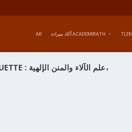
TLE
أكاد ميراث ACADEMIRATH
AR
علم الآلاء والمنن الإلهية،
UETTE :
الباب 379 في معرفة منزل الحلّ والعقد
inMirath
|
Sep 11, 2012
|
Foutouhat al Makkiya
|
0
|
والعقد 1.- وفيه علم الحلال والحرام 2.- وفيه علم ما يجمع الكافر والمؤمن ويؤلف بينهما 3.- وفيه علم إلحاق البهائم بالإنسا
الشرائع 4.- وفيه علم متعلق الكمال ببعض الأشخاص وما فيه 5.- وعلم التقديس وأسبابه وأنواع
والعهود 8.- وفيه علم نشء صور العبادات ا
الأبدال 13.- وفيه علم الداء الإلهي 14.- وفيه علم التّعريف 15.- وفيه علم إقامة البراهين على الدّعاوى 16.- وفيه علم 