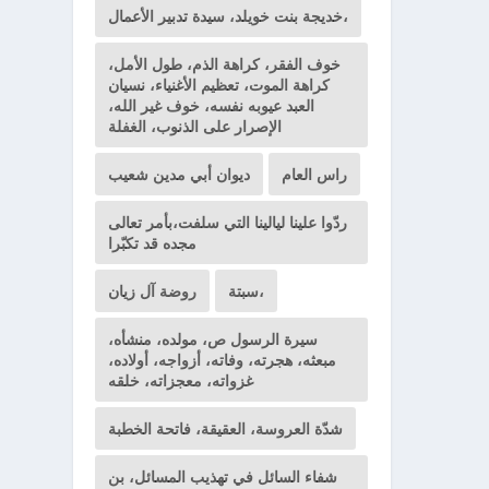
خديجة بنت خويلد، سيدة تدبير الأعمال،
خوف الفقر، كراهة الذم، طول الأمل،
كراهة الموت، تعظيم الأغنياء، نسيان
العبد عيوبه نفسه، خوف غير الله،
الإصرار على الذنوب، الغفلة
راس العام
ديوان أبي مدين شعيب
ردّوا علينا ليالينا التي سلفت،بأمر تعالى
مجده قد تكبّرا
سبتة،
روضة آل زيان
سيرة الرسول ص، مولده، منشأه،
مبعثه، هجرته، وفاته، أزواجه، أولاده،
غزواته، معجزاته، خلقه
شدّة العروسة، العقيقة، فاتحة الخطبة
شفاء السائل في تهذيب المسائل، بن