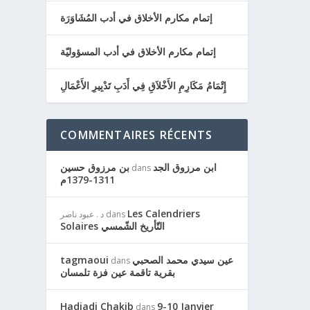
إتمام مكارم الأخلاق في أدب المُشَاوَرَة
إتمام مكارم الأخلاق في أدب المسؤوليّة
إِتْمَامُ مَكَارِمِ الأَخْلاَقِ فِي أَدَبِ تَدْبِيرِ الأَعْمَالِ
COMMENTAIRES RÉCENTS
ابن مرزوق الجد
بن مرزوق حسين
dans
1311-1379م
Les Calendriers
dans
د . عبود ناصر
Solaires التّأريخ الشّمسي
عين سيدي محمد الصحبي
tagmaoui
dans
بقرية تاقمة عين فزة تلمسان
Hadjadj Chakib
9-10 Janvier
dans