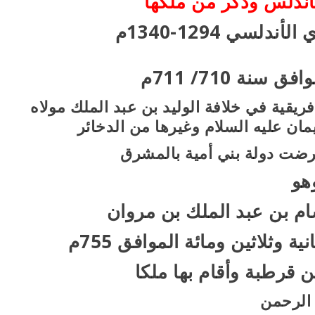
لأندلس وذكر من ملكها
لسي 1294-1340م
نة 710/ 711م
يقية في خلافة الوليد بن عبد الملك مولاه
مان عليه السلام وغيرها من الدخائر
قرضت دولة بني أمية بالمشرق
هو
ام بن عبد الملك بن مروان
وثلاثين ومائة الموافق 755م
قرطبة وأقام بها ملكا
 الرحمن