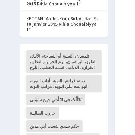
2015 Rihla Chouaibiyya 11
KETTANI Abdel-Krim Sid-Ali
9-
dans
10 Janvier 2015 Rihla Chouaibiyya
11
تلمسان، النسيج أو النساجة، الألباد،
الطرز، البرشمان، برم الحرير والقطن،
الخرازة، الدباغة، خدمة الحطب، اللوح
توبة، فرائض التوبة، آداب التوبة،
البواعث على التوبة، مراتب التوبة
تَذَلَّلْتُ فِي البُلْدَانِ حِينَ سَبَيْتَنِي
حروب الصالبية
حكم سيدي شعيب أبي مدين