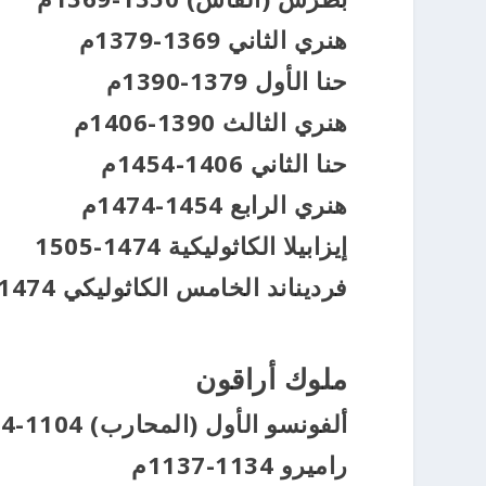
هنري الثاني 1369-1379م
حنا الأول 1379-1390م
هنري الثالث 1390-1406م
حنا الثاني 1406-1454م
هنري الرابع 1454-1474م
إيزابيلا الكاثوليكية 1474-1505
فرديناند الخامس الكاثوليكي 1474-1505م
ملوك أراقون
ألفونسو الأول (المحارب) 1104-1134م
راميرو 1134-1137م