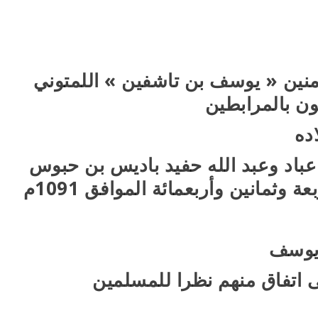
ؤمنين « يوسف بن تاشفين » اللمتوني
 بالمرابطين
ده
عباد وعبد الله حفيد باديس بن حبوس
ثمانين وأربعمائة الموافق 1091م
 يوسف
ى اتفاق منهم نظرا للمسلمين