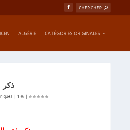
MCEN
ALGÉRIE
CATÉGORIES ORIGINALES
ذكر 
niques
|
1
|