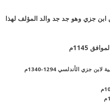
 ابن جزي وهو جد جد والد المؤلف لهذا
فق 1145م
بن جزي الأندلسي 1294-1340م