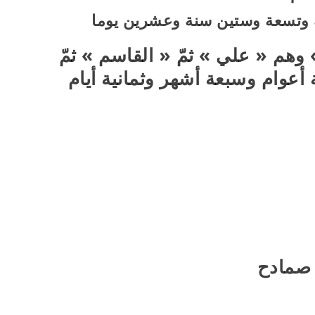
ة وتسعة وستين سنة وعشرين يوما
 وهم « علي » ثمّ « القاسم » ثمّ
أعوام وسبعة أشهر وثمانية أيام
ن صمادح