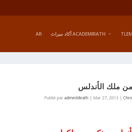
TLE
أكاد ميراث ACADEMIRATH
AR
من ملك الأندلس
Publié par
adminMirath
|
Mar 27, 2013
|
Chro