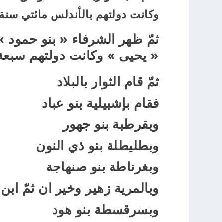
وكانت دولتهم بالأندلس مائتي سن
ثمّ ظهر الشرفاء « بنو حمود »
« يحيى » وكانت دولتهم سبعة 
ثمّ قام الثوار بالبلاد
فقام بإشبيلية بنو عباد
وبقرطبة بنو جهور
وبطليطلة بنو ذي النون
وبغرناطة بنو صنهاجة
وبالمرية زهير وخير ان ثمّ اب
وبسرقسطة بنو هود