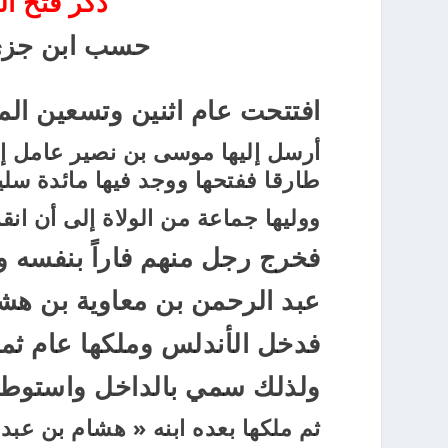
ذكر فتح ا
حسب ابن جزي الأند
افتتحت عام اثنين وتسعين الموافق س
أرسل إليها موسى بن نصير عامل إفر
طارقا
ففتحها ووجد فيها مائدة سلي
ووليها جماعة من الولاة إلى أن ان
فخرج رجل منهم فاراً بنفسه و
عبد الرحمن بن معاوية بن هش
فدخل الأندلس وملكها عام ثمانية 
ولذلك سمي بالداخل واستوطن 
ثم ملكها بعده ابنه « هشام بن عبد