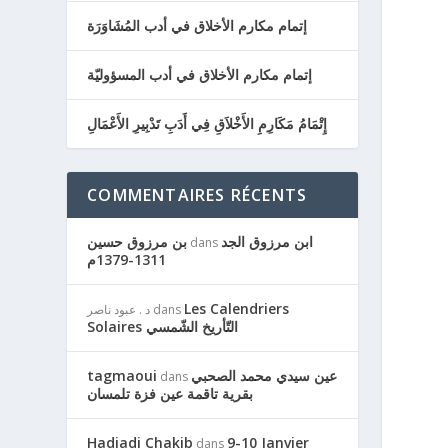
إتمام مكارم الأخلاق في أدب المُشَاوَرَة
إتمام مكارم الأخلاق في أدب المسؤوليّة
إِتْمَامُ مَكَارِمِ الأَخْلاَقِ فِي أَدَبِ تَدْبِيرِ الأَعْمَالِ
COMMENTAIRES RÉCENTS
ابن مرزوق الجد
بن مرزوق حسين
dans
1311-1379م
Les Calendriers
dans
د . عبود ناصر
Solaires التّأريخ الشّمسي
عين سيدي محمد الصحبي
tagmaoui
dans
بقرية تاقمة عين فزة تلمسان
Hadjadj Chakib
9-10 Janvier
dans