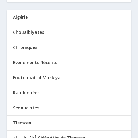
Algérie
Chouaibiyates
Chroniques
Evènements Récents
Foutouhat al Makkiya
Randonnées
Senouciates
Tlemcen
أعلام تلمسان Célèbrités de Tlemcen