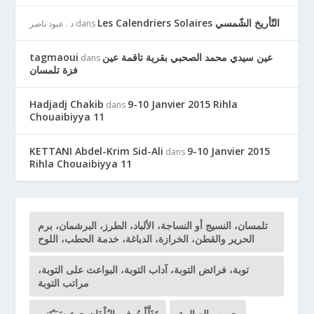
Les Calendriers Solaires التّأريخ الشّمسي
dans
د . عبود ناصر
عين سيدي محمد الصحبي بقرية تاقمة عين
tagmaoui
dans
فزة تلمسان
Hadjadj Chakib
9-10 Janvier 2015 Rihla
dans
Chouaibiyya 11
KETTANI Abdel-Krim Sid-Ali
9-10 Janvier 2015
dans
Rihla Chouaibiyya 11
تلمسان، النسيج أو النساجة، الألباد، الطرز، البرشمان، برم
الحرير والقطن، الخرازة، الدباغة، خدمة الحطب، اللوح
توبة، فرائض التوبة، آداب التوبة، البواعث على التوبة،
مراتب التوبة
حروب الصالبية
تَذَلَّلْتُ فِي البُلْدَانِ حِينَ سَبَيْتَنِي