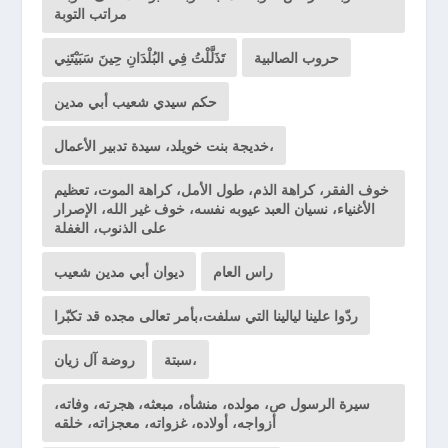
مراتب التوبة
حروب الصالبية
تَذَلَّلْتُ فِي البُلْدَانِ حِينَ سَبَيْتَنِي
حكم سيدي شعيب أبي مدين
خديجة بنت خويلد، سيدة تدبير الأعمال،
خوف الفقر، كراهة الذم، طول الأمل، كراهة الموت، تعظيم
الأغنياء، نسيان العبد عيوبه نفسه، خوف غير الله، الإصرار
على الذنوب، الغفلة
راس العام
ديوان أبي مدين شعيب
ردّوا علينا ليالينا التي سلفت،بأمر تعالى مجده قد تكبّرا
سبتة،
روضة آل زيان
سيرة الرسول ص، مولده، منشأه، مبعثه، هجرته، وفاته،
أزواجه، أولاده، غزواته، معجزاته، خلقه