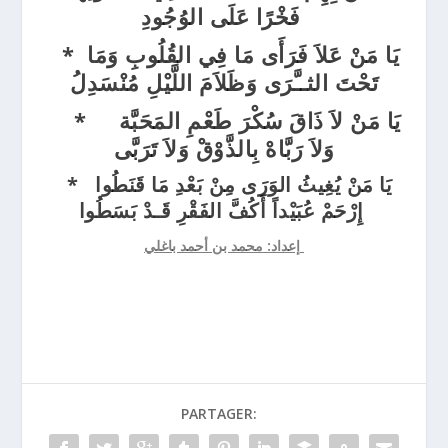
فَخْرًا عَلَى الوُجُودِ
يَا مَنْ عَلاَ فَرَأَى مَا فِي القُلُوبِ وَمَا *
تَحْتَ الثــَّرَى وَظَلاَمَ اللَّيْلِ مُنْسَدِلُ
يَا مَنْ لاَ ذَاقَ سُكْرَ طَعْمِ المَحَبَّة *
وَلاَ رَبَّاهْ بِالذَّوْقْ وَلاَ تَرَبَّى
يَا مَنْ يُغِيثُ الوَرَى مِنْ بَعْدِ مَا قَنَطُوا *
إِرْحَمْ عُبَيْداً أَكُفَّ الفَقْرِ قَـدْ بَسَطُوا
إعداد: محمد بن أحمد باغلي
PARTAGER: