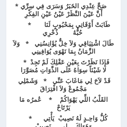
صَحَّ عِنْدِي الخَبَرُ وَسَرَى فِي سِرِّي *
أَنَّ عَيْنَ النَّظَرْ عَيْنُ عَيْنِ الفِكْرِ
طَابَتْ أَوْقَاتِي بِمَحْبُوبٍ لَنَا *
حُبُّهُ ذُخْرِي
طَالَ اشْتِيَاقِي وَلاَ خِلٌّ يُؤَانِسُنِي * وَلاَ
الزَّمَانُ بِمَا نَهْوَى يُوَافِينِي
فَإِذَا نَظَرْتَ بِعَيْنِ عَقْلِكَ لَمْ تَجِدْ *
لا شَيْئاً سِوَاهُ عَلَى الذَّوَاتِ مُصَوَّرَا
قَدْ لاَحَ لِي مَاغَابَ عَنِّي * وَشَمْلِي
مَجْمُوعْ وَلاَ افْتِرَاقَ
القَلْبُ اللِّي يَهْوَاكُمْ *
عُمرُه مَا
يَرْتَاحْ
كُلُّ وَاحِـدٍ لَهُ نَصِيبْ يَأْتِي *
وَهَوَاكَ لِي نَصِيبْ