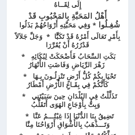
إِلَى لِقَــاهُ
أَهْلُ المَحَبَّةِ بِالمَحْبُوبِ قَدْ
شُغِـلُوا
*
وَفِي مَحَبَّتِهِ أَرْوَاحُهُمْ بَذَلُوا
بِأَمْرِ تَعَالَى أَمْرُهُ قَدْ تَكَبٍََّا * وَجَلَّ جَلاَلاً
قَدْرُرُهُ أَنْ يُقَرَّرَا
بَكَتِ السَّحَابُ فَأَضْحَكَتْ لِبُكَائِهِ *
زَهْرَ الرِّيَاضِ وَفَاضَتِ الأَنْهَارُ
تَحْيَا بِكُمْ كُلُّ أَرْضٍ تَنْزِلُـونَ بِـهَا *
كَأَنَّكُمْ فِي بِقَـاعِ الأَرْضِ أَمْطَارُ
تَذَلَّلْتُ فِي البُلْدَانِ حِينَ سَبَيْتَنِي *
وَبِتُّ بِأَوْجَاعِ الهَوَى أَتَقَلَّبُ
تَضِيقُ بِنَا الدُّنْيَا إِذَا غِبْتُـــمُ عَنَّا *
وَتَـــذْهَبُ بِالأَشْوَاقِ أَرْوَاحُنَا مِنَّا