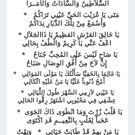
السَّلاَطِينُ وَالسَّادَاتُ وَالأُمَــرَا
مَتَى يَا عُرَيْبَ الحَيِّ عَيْنِي تَرَاكُمُ *
وَأَسْمَعُ مِنْ تِلْكَ الدِّيَارِ نِدَاكُمُ
يَا خَالِقَ العَرْشِ العَظِيمْ يَا ذَاالجَلاَلِ *
اعْفُ عَنِّي يَا كَرِيمْ وَالْطُفْ بِحَالِي
يَا صَاحٍ لَيْسَ عَلَى المُحِبِّ جُنَاحٌ
*
إِنْ لاَحَ مِنْ أُفُقِ الوِصَالِ صَبَاحُ
يَا عَالِمَا بِالخَفِيَّا سَأَلْتُكَ يَا مَوْلَى المَوَالِي
*
أَمْحُ ذُنُوباً عَلَيَّا يَا مَنْ عَلَيْهِ اتِّكَالِي
يَا عَيْنِي لاَزِمِي السَّهْرَ طُولَ اللَّيَالِي
*
عِشْقِي فِي مَحْبُوبِي اشْتَهَرْ رِقُّوا الحَالِي
يَا قَلْبُ زُرْتَ وَمَا انْطَوَى ذَاكَ الجَوَى *
عَجَباً لِقَلْبٍ بِالنَّعِيــمِ قَدِ اكْتَوَى
يَا مَنْ بِهِمْ قَدْ طَابَتْ حَيَاتِي * وَتِهْتُ