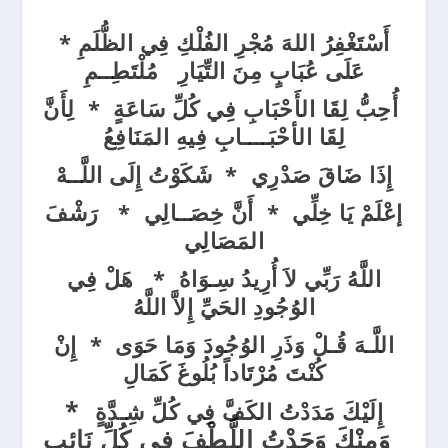
أَسْتَغْفِرُ اللهَ مُجْرِ الفُلْكِ فِي الظُّلَمِ *
عَلَى عُبَابٍ مِنَ التِّيَارِ مُلْتَطِــمِ
أُحِبُّ لِقَا الأَحْبَابِ فِي كُلِّ سَاعَةٍ * لِأَنَّ
لِقَا الأحْبَــــابِ فِيهِ المَنَافِعُ
إِذَا ضَاقَ صَدْرِي * شَكَوْتُ إِلَى اللَّــهْ
إعْلَمْ يَا خِلِّي * أَنَّ خِصَــالِي * رَشْفَ
المَصَالِي
اللَّهُ رَبِّي لاَ أُرِيدُ سِـوَاهُ * هَلْ فِي
الوُجُودِ الحَيِّ إِلاَّ اللَّهُ
اللَّـهَ قُـلْ وَذَرِ الوُجُودَ وَمَا حَوَى * إِنْ
كُنْتَ مُرْتَاداً بُلُوغَ كَمَالِ
*
إِلَيْكَ مَدَدْتُ الكَفَّ فِي كُلِّ شِـدَّةٍ
وَمِنْكَ وَجَدْتُ اللُّطْفَ فِي كُلِّ نَائِبِ