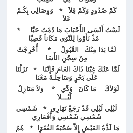
كَمْ صُدُودٍ وَكَمْ قِلاَ *
وَوِصَالِي بِكُـمْ
غَلاَ
لَسْتُ أَنْسَى الأَحْبَابَ مَا دُمْتُ حَيَّا *
مُذْ نَأَوْوا لِلنَّوَى مَكَاناً قَصِيَّا
لَمَّا بَدَا مِنْكَ القُبُولْ * أُخْرِجْتُ
مِنْ سِجْنِ الأَسَا
لَمَّا عَنْكَ غِبْنَا ذَاكَ العَامَ فَإِنَّنَا * نَزَلْنَا
عَلَى بَحْرٍ وَسَاحِلُـهُ مَعْنَا
لَوْلاَكَ مَا كَانَ وُدِّي * وَلاَ مَنَازِلُ
لَيْـــلاَ
لَيْلِي لَيْلِي قَدْ رَجَعْ نَهَارِي * شَمْسِي
شَمْسِي شَمْسِي وَأَقْمَارِي
مَا لَذَّةُ العَيْشِ إِلاَّ صُحْبَةُ الفُقَرَا *
هُمُ