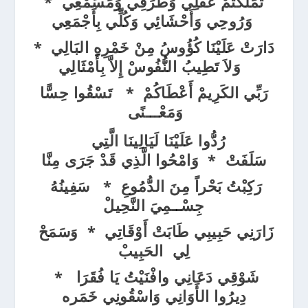
تَمَلَّكْتُمْ عَقْلِي وَطَرَفِي وَمَسَمْعِي
*
وَرُوحِي وَأَحْشَائِي وَكُلِّي بِأَجْمَعِي
دَارَتْ عَلَيْنَا كُؤُوسُ مِنْ خَمْرِهِ البَالِي *
وَلاَ تَطِيبُ النُّفُوسْ إِلاَّ بِأَمْثَالِي
رَبِّي الكَرِيمْ أَعْطَاكُمْ * تَسْقُوا حِسًّا
وَمَعْـــنًى
رُدُّوا عَلَيْنَا لَيَالِينَا الَّتِي
سَلَفَتْ * وَامْحُوا الَّذِي قَدْ جَرَى مِنَّا
رَكِبْتُ بَحْراً مِنَ الدُّمُوعِ *
سَفِينُهُ
جِسْــمِيَ النَّحِيلْ
زَارَنِي حَبِيبِي طَابَتْ أَوْقَاتِي *
وَسَمَحْ
لِي الحَبِيبْ
شَوْقِي دَعَانِي وافْنَيْتُ يَا فُقَرَا *
دِيرُوا الأَوَانِي وَاسْقُونِي خَمَره