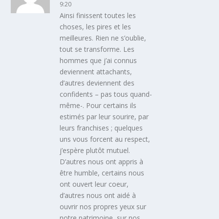
9:20
Ainsi finissent toutes les
choses, les pires et les
meilleures. Rien ne s’oublie,
tout se transforme. Les
hommes que j’ai connus
deviennent attachants,
d’autres deviennent des
confidents – pas tous quand-
même-. Pour certains ils
estimés par leur sourire, par
leurs franchises ; quelques
uns vous forcent au respect,
j’espère plutôt mutuel.
D’autres nous ont appris à
être humble, certains nous
ont ouvert leur coeur,
d’autres nous ont aidé à
ouvrir nos propres yeux sur
notre patrimoine, sur nos