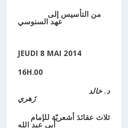
من التأسيس إلى
عهد السنوسي
JEUDI 8 MAI 2014
16H.00
د. خالد
زَهري
ثلاث عقائدَ أشعريّة
للإمام
أبي عبد الله