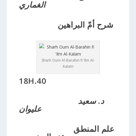
الغماري
شرح أمّ البراهين
Sharh Oum Al-Barahin fi ‘Ilm Al-
Kalam
18H.40
د. سعيد
عليوان
علم المنطق