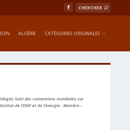
MCEN
ALGÉRIE
CATÉGORIES ORIGINALES
iologie)
Suivi des conventions mondiales sur
Institut de l’EMV et de l’énergie .
Membre –