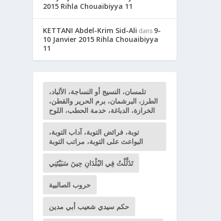
2015 Rihla Chouaibiyya 11
KETTANI Abdel-Krim Sid-Ali
9-
dans
10 Janvier 2015 Rihla Chouaibiyya
11
تلمسان، النسيج أو النساجة، الألباد،
الطرز، البرشمان، برم الحرير والقطن،
الخرازة، الدباغة، خدمة الحطب، اللوح
توبة، فرائض التوبة، آداب التوبة،
البواعث على التوبة، مراتب التوبة
تَذَلَّلْتُ فِي البُلْدَانِ حِينَ سَبَيْتَنِي
حروب الصالبية
حكم سيدي شعيب أبي مدين