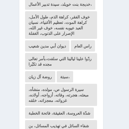
خديجة بنت خويلد، سيدة تدبير الأعمال،
خوف الفقر، كراهة الذم، طول الأمل،
كراهة الموت، تعظيم الأغنياء، نسيان
العبد عيوبه نفسه، خوف غير الله،
الإصرار على الذنوب، الغفلة
راس العام
ديوان أبي مدين شعيب
ردّوا علينا ليالينا التي سلفت،بأمر تعالى
مجده قد تكبّرا
سبتة،
روضة آل زيان
سيرة الرسول ص، مولده، منشأه،
مبعثه، هجرته، وفاته، أزواجه، أولاده،
غزواته، معجزاته، خلقه
شدّة العروسة، العقيقة، فاتحة الخطبة
شفاء السائل في تهذيب المسائل، بن