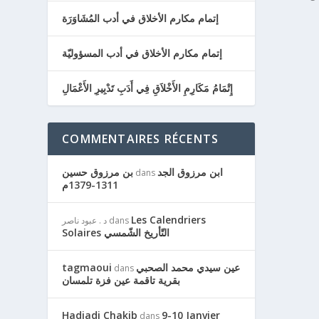
إتمام مكارم الأخلاق في أدب المُشَاوَرَة
إتمام مكارم الأخلاق في أدب المسؤوليّة
إِتْمَامُ مَكَارِمِ الأَخْلاَقِ فِي أَدَبِ تَدْبِيرِ الأَعْمَالِ
COMMENTAIRES RÉCENTS
ابن مرزوق الجد
بن مرزوق حسين
dans
1311-1379م
Les Calendriers
dans
د . عبود ناصر
Solaires التّأريخ الشّمسي
عين سيدي محمد الصحبي
tagmaoui
dans
بقرية تاقمة عين فزة تلمسان
Hadjadj Chakib
9-10 Janvier
dans