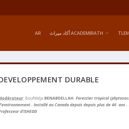
TLE
أكاد ميراث ACADEMIRATH
AR
DEVELOPPEMENT DURABLE
Modérateur
: Boufeldja
BENABDELLAH
Forestier tropical (phytosoc
l’environnement .
Installé au Canada depuis depuis plus de 40 ans .
Professeur d’ISHEDD