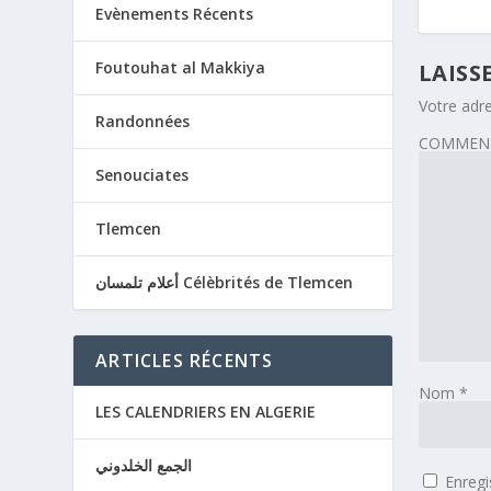
Evènements Récents
Foutouhat al Makkiya
LAISS
Votre adre
Randonnées
COMMENT
Senouciates
Tlemcen
أعلام تلمسان Célèbrités de Tlemcen
ARTICLES RÉCENTS
Nom
*
LES CALENDRIERS EN ALGERIE
الجمع الخلدوني
Enregi