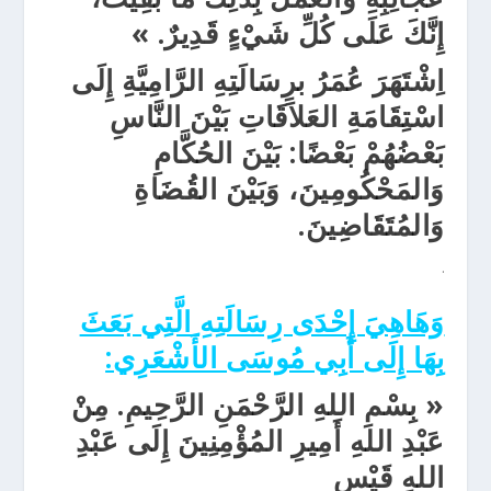
إِنَّكَ عَلَى كُلِّ شَيْءٍ قَدِيرٌ. »
اِشْتَهَرَ عُمَرُ برِسَالَتِهِ الرَّامِيَّةِ إِلَى
اسْتِقَامَةِ العَلاَقَاتِ بَيْنَ النَّاسِ
بَعْضُهُمْ بَعْضًا: بَيْنَ الحُكَّامِ
وَالمَحْكُومِينَ، وَبَيْنَ القُضَاةِ
وَالمُتَقَاضِينَ.
.
وَهَاهِيَ إِحْدَى رِسَالَتِهِ الَّتِي بَعَثَ
بِهَا إِلَى أَبِي مُوسَى الأَشْعَرِي:
« بِسْمِ اللهِ الرَّحْمَنِ الرَّحِيمِ. مِنْ
عَبْدِ اللهِ أَمِيرِ المُؤْمِنِينَ إِلَى عَبْدِ
اللهِ قَيْسِ