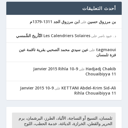
أحدث التعليقات
بن مرزوق حسين
ابن مرزوق الجد 1311-1379م
على
Les Calendriers Solaires التّأريخ الشّمسي
د . عبود ناصر
على
tagmaoui
عين سيدي محمد الصحبي بقرية تاقمة عين
على
فزة تلمسان
9-10 Janvier 2015 Rihla
Hadjadj Chakib
على
Chouaibiyya 11
9-10 Janvier 2015
KETTANI Abdel-Krim Sid-Ali
على
Rihla Chouaibiyya 11
تلمسان، النسيج أو النساجة، الألباد، الطرز، البرشمان، برم
الحرير والقطن، الخرازة، الدباغة، خدمة الحطب، اللوح