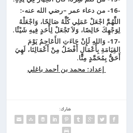
-16-
من دعاء عمر –رضي الله عنه-:
اللَّهُمَّ اجْعَلْ عَمَلِي كُلَّهُ صَالِحًا، وَاجْعَلْهُ
لِوَجْهِكَ خَالِصًا، وَلاَ تَجْعَلْ لِأَحَدٍ فِيهِ شَيْئًا.
-17- وَاللهِ لَإِنْ جَاءَتِ الأَعَاجِمُ يَوْمَ
القِيَامَةِ بِأَعْمَالٍ أَفْضَلُ مِنْ أَعْمَالِنَا، لَهِيَ
أَحَقُّ بِمُحَمَّدٍ مِنَّا.
إعداد: محمد بن أحمد باغلي
شارك: