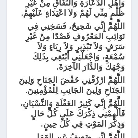
وَأَهْلِ الدَّعَارَةِ وَالنِّفَاقِ مِنْ غَيْرِ
ظُلْمٍ مِنِّي لَهُمْ وَلاَ اعْتِدَاءٍ عَلَيْهِمْ.
اللَّهُمَّ
إِنِّي شَحِيحٌ، فَسَخِنِي فِي
نَوَائِبِ المَعْرُوفِ قَصْدًا مِنْ غَيْرِ
سَرَفٍ وَلاَ تَبْذِيرٍ وَلاَ رِيَاءٍ وَلاَ
سُمْعَةٍ، وَاجْعَلْنِي أَبْتَغِي بِذَلِكَ
وَجْهَكَ وَالدَّارَ الآخِرَةَ.
اللَّهُمَّ
ارْزُقْنِي خَفْضَ الجَنَاحِ وَلِينَ
الجَنَاحِ وَلِينَ الجَانِبِ لِلْمُؤْمِنِينَ.
اللَّهُمَّ
إِنِّي كَثِيرُ الغَفْلَةِ وَالنِّسْيَانِ،
فََألْهِمْنِي ذِكْرَكَ عَلَى كُلِّ حَالٍ
وَذِكْرَ المَوْتِ فِي كُلِّ حِينٍ.
اللَّهُمَّ
إِنِّي ضَعِيفُ عَنِ العَمَلِ