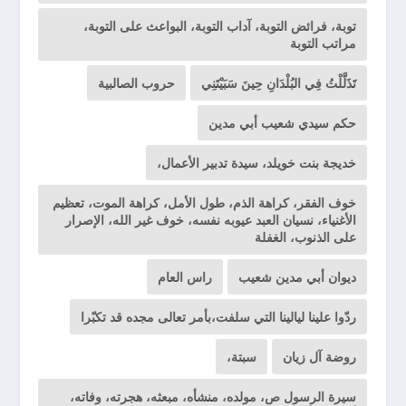
توبة، فرائض التوبة، آداب التوبة، البواعث على التوبة،
مراتب التوبة
تَذَلَّلْتُ فِي البُلْدَانِ حِينَ سَبَيْتَنِي
حروب الصالبية
حكم سيدي شعيب أبي مدين
خديجة بنت خويلد، سيدة تدبير الأعمال،
خوف الفقر، كراهة الذم، طول الأمل، كراهة الموت، تعظيم
الأغنياء، نسيان العبد عيوبه نفسه، خوف غير الله، الإصرار
على الذنوب، الغفلة
ديوان أبي مدين شعيب
راس العام
ردّوا علينا ليالينا التي سلفت،بأمر تعالى مجده قد تكبّرا
روضة آل زيان
سبتة،
سيرة الرسول ص، مولده، منشأه، مبعثه، هجرته، وفاته،