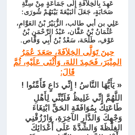
عَهِدَ بِالخِلاَفَةِ إِلَى جَمَاعَةٍ مِنْ سِتَّةِ
صَحَابَةٍ، جَعَلَ البَيْعَةَ بَيْنَهُمْ شُورَى:
عَلِي بن أبي طالب، الزُّبَيْرُ بْنُ العَوَّامِ،
عُثْمَانُ بْنُ عَفَّان، عَبْدُ الرَّحْمَن بْنُ
عَوْفِ، طَلْحَة، سَعْدُ بْنُ أَبِي وَقَّاص.
حِينَ تَوَلَّى الخِلاَفَةَ، صَعَدَ عُمَرُ
المِنْبَرَ، فَحَمِدَ اللهَ، وَأَثْنَى عَلَيْهِ، ثُمَّ
قَالَ:
« يَأَيُّهَا النَّاسُ
!
إِنِّي دَاعٍ فََأَمِّنُوا
!
اللَّهُمَّ
إِنِّي غَلِيظُ فَلَيِّنِّي لِأَهْلِ
طَاعَتِكَ بِمُوَافَقَةِ الحَقِّ ابْتِغَاءَ
وَجْهِكَ وَالدَّارِ الآخِرَةِ، وَارْزُقْنِي
الغِلْظَةَ وَالشِّدَّةَ عَلَى أَعْدَائِكَ