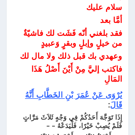
سلام عليك
أمَّا بعد
فقد بلغني أنّه فَشَت لك فاشيّةٌ
من خيلٍ وإبلٍ وبقرٍ وَعبيدٍ
وعهدي بك قبل ذلك ولا مال لك
فاكتب إليَّ مِنْ أَيْنَ أَصْلُ هَذَا
المَالِ
يُرْوَى عَنْ عُمَرَ بْنِ الخَطَّابِ أَنَّهُ
قَالَ
:
إِذَا تَوَجَّهَ أَحَدُكُمْ فِي وَجْهٍ ثَلاَثَ مَرَّاتٍ
فَلَمْ يُصِبْ خَيْرًا، فَلْيَدَعْهُ – –