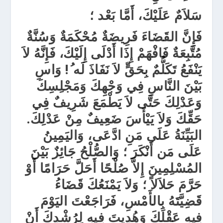
سَلاَمٌ عَلَيْكَ، أَمَّا بَعْد ؛
فَإِنَّ القَضَاءَ فَرِيضَةٌ مُحْكَمَةٌ وَسُنَّةٌ
مُتَّبِعَةٌ فَافْهَمْ إِذَا أَدْلَى إِلَيْكَ، فَإِنَّهُ لاَ
يَنْفَعُ تَكَلُّمٌ بِحَقٍّ لاَ نَفَاذَ لَه
!
وَاسِ
بَيْنَ النَّاسِ فِي وَجْهِكَ وَمَجْلِسِكَ
وَعَدْلِكَ حَتَّى لاَ يَطْمَعَ شَرِيفٌ فِي
حَقِّكَ وَلاَ يَيْأَسَ ضَعِيفٌ مِنْ عَدْلِكَ.
البَيِّنَةُ عَلَى مَنِ ادَّعَى، وَاليَمِينُ
عَلَى مَن أَنْكَرَ ؛ وَالصُّلْحُ جَائِزٌ بَيْنَ
المُسْلِمِينَ إِلاَّ صُلْحًا أَحَلَّ حَرَامًا أَوْ
حَرَّمَ حَلاَلاً ؛ وَلاَ يَمْنَعُكَ قَضَاءُ
قَضِيَّتَهُ بِالأَمْسِ، فَرَاجَعْتَ اليَوْمَ
فِيهِ عَقْلَكَ وَهُدِيتَ فِيهِ لِرُشْدِكَ أَنْ