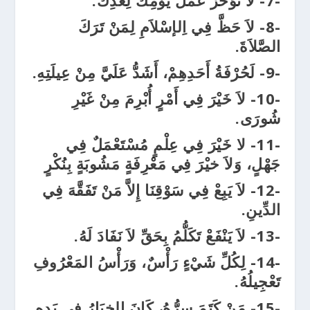
-7-
لاَ تُؤَخِّرْ عَمَلَ يَوْمِكَ لِغَدِكَ.
-8-
لاَ حَظَّ فِي اِلإسْلاَمِ لِمَنْ تَرَكَ
الصَّلاَةَ.
-9-
لَحُرْفَةُ أَحَدِهِمْ، أَشَدُّ عَلَيَّ مِنْ عِيلَتِهِ.
-10-
لاَ خَيْرَ فِي أَمْرٍ أُبْرِمَ مِنْ غَيْرِ
شُورَى.
-11- لا خَيْرَ فِي عِلْمٍ مُسْتَعْمَلٌ فِي
جَهْلٍ، وَلاَ خيْرَ فِي مَعْرِفَةٍ مَشُوبَةٍ بِنُكْرٍ
-12-
لاَ يَبِعْ فِي سَوْقِنَا إِلاَّ مَنْ تَفَقَّهَ فِي
الدِّينِ.
-13-
لاَ يَنْفَعْ تَكَلُّمُ بِحَقِّ لاَ نَفَادَ لَهُ.
-14-
لِكُلِّ شَيْءٍ رَأْسٌ، وَرَأْسُ المَعْرُوفِ
تَعْجِيلُهُ.
-15-
مَنْ كَتَمَ سِرُّهُ، كَانَ الخِيَارُ فِي يَدِهِ.