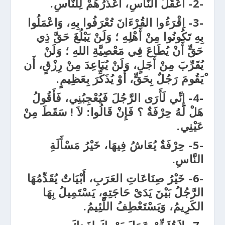
-2-
أَعْقَلُ النَّاسِ، أَعْذَرُهُمْ لِلنَّاسِ.
-3-
اِقْرَءُوا القُرْءَانَ تُعْرَفُوا بِهِ، وَاعْمَلُوا
بِهِ تَكُونُوا مِنْ أَهْلِهِ ؛ وَلَنْ يَبْلُغَ حَقَّ ذِي
حَقٍّ أَنْ يُطَاعَ فِي مَعْصِيَّةِ اللهِ ؛ وَلَنْ
يُقَرِّبَ مِنْ أَجَلٍ، وَلَنْ يُبَاعِدَ مِنْ رِزْقٍ، أَن
ْيَقُومَ رَجُلٌ بِحَقٍّ، أَوْ يُذَكِّرَ بِعَظِيمٍ.
-4-
إِنِّي لَأَرَى الرَّجُلَ فَيُعْجِبُنِي، فَأَقُولُ
هَلْ لَهُ حِرْفَةٌ ؟ فَإِنْ قَالُوا: لاَ
!
سَقَطَ مِنْ
عَيْنِي.
-5-
حِرْفَةٌ يُعَاشُ فِيهَا، خَيْرُ مَسْأَلَةِ
النَّاسِ.
-6-
خَيْرُ صِنَاعَاتِ العَرَبِ، أَبْيَاتٌ يُقَدِّمُهَا
الرَّجُلُ بَيْنَ يَدَىْ حَاجَتِهِ، يَسْتَمِيلُ بِهَا
الكَرِيمُ، وَيَسْتَعْطِفُ اللَّئِيمُ.