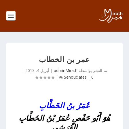
عمر بن الخطاب
تم النشر بواسطة
adminMirath
|
أبريل 4, 2013
|
|
Senouciates
|
0
عُمَرُ بنُ الخَطَّابِ
هُوَ أَبُو حَفْصٍ عُمَرُ بْنُ الخَطَّابِ
القُرَشِي