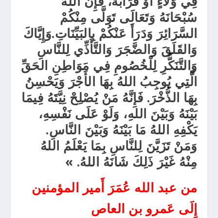
فِي وَلاَءٍ أَوْ قَرَابَةً، فَإِنَّ اللهَ
سُبْحَانَهُ وَتَعَالَى تَوَلَّى مِنْكُمْ
السَّرَائِرَ وَدَرَأَ عَنْكُمْ بِالبَيِّنَاتِ.وَإِيَّاكَ
وَالقَلَقَ وَالضَّجَرَ وَالتَّأَذِّي لِلنَّاسِ
وَالتَّنَكُّرِ لِلْخُصُومِ فِي مَوَاطِنِ الحَقِّ
الَّتِي يُوجِبُ اللهُ بِهَا الأَجْرَ وَيَحْسِنُ
بِهَا الذُّخْرَ. فَإِنَّهُ مَنْ يُصْلِحْ نِيَّتَهُ فِيمَا
بَيْنَهُ وَبَيْنَ اللهِ، وَلَوْ عَلَى نَفْسِهِ،
يَكْفِهِ اللهُ مَا بَيْنَهُ وَبَيْنَ النَّاسِ.
وَمَنْ تَزَيَّنَ لِلنَّاسِ بِمَا يَعْلَمُ اللهُ
مِنْهُ غَيْرَ ذَلِكَ شَانَهُ اللهُ. »
من عبد الله عُمَرَ أَمير المؤمنين
إِلَى عَمرو بن العاص