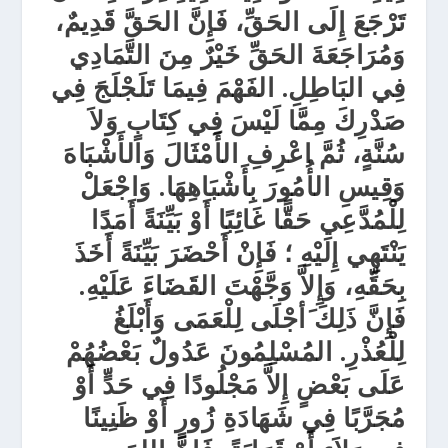
تَرْجَعَ إِلَى الحَقِّ، فَإِنَّ الحَقَّ قَدِيمٌ،
وَمُرَاجَعَةَ الحَقِّ خَيْرٌ مِنَ التَّمَادِي
فِي البَاطِلِ. الفَهْمَ فِيمَا تَلَجْلَجَ فِي
صَدْرِكَ مِمَّا لَيْسَ فِي كِتَابٍ وَلاَ
سُنَّةٍ، ثُمَّ اعْرِفِ الأَمْثَالَ وَالأَشْبَاهَ
وَقِيسِ الأُمُورَ بِأَشْبَاهِهَا. وَاجْعَلْ
لِلْمُدَّعِي حَقًّا غَائِبًا أَوْ بَيِّنَةً أَمَدًا
يَنْتَهِي إِلَيْهِ ؛ فَإِنْ أَحْضَرَ بَيِّنَةً أَخَذَ
بِحَقِّهِ، وَإِلاَّ وَجَّهْتَ القَضَاءَ عَلَيْهِ.
فَإِنَّ ذَلِكَ َأجْلَى لِلْعَمَى وَأَبْلَغُ
لِلْعُذْرِ. المُسْلِمُونَ عَدُولٌ بَعْضُهُمْ
عَلَى بَعْضٍ إِلاَّ مَجْلُودًا فِي حَدٍّ أَوْ
مُجَرَّبًا فِي شَهَادَةِ زُورٍ أَوْ ظَنِينًا