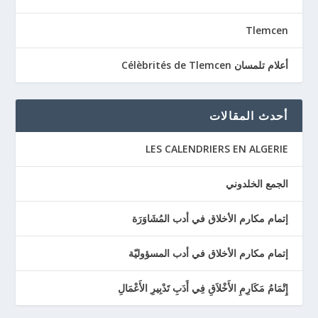
Tlemcen
أعلام تلمسان Célèbrités de Tlemcen
أحدث المقالات
LES CALENDRIERS EN ALGERIE
الجمع الخلدوني
إتمام مكارم الأخلاق في أدب المُشَاوَرَة
إتمام مكارم الأخلاق في أدب المسؤوليّة
إِتْمَامُ مَكَارِمِ الأَخْلاَقِ فِي أَدَبِ تَدْبِيرِ الأَعْمَالِ