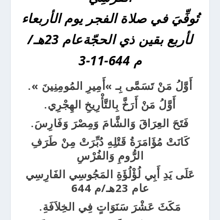
تُوفِّيَ في صلاة الفجر يوم الأربعاء
لأربع بقين ذي الحجّة
عام 23هـ/
م 644-11-3
أَوَّلُ مَنْ تَسَمَّى بِـ »أَمِيرِ المُومِنِينَ ».
أَوَّلُ مَنْ أَرَخَّ بِالتَّأْرِيخِ الهِجْرِي.
فَتَحَ العِرَاقَ وَالشَّامَ وَمِصْرَ وَفَارِسَ.
كَانَتْ مُؤَامَرَةُ قَتْلِهِ دُبِّرَتْ مِنْ طَرَفِ
الرُّومِ وَالفُرْسِ
عَلَى يَدِ أَبِي لُؤْلُؤَةِ المَجُوسِي الفَارِسِي
عام 23هـ/م 644
مَكَثَ عَشْرَ سَنَوَاتٍ فِي الخِلاَفَةِ.