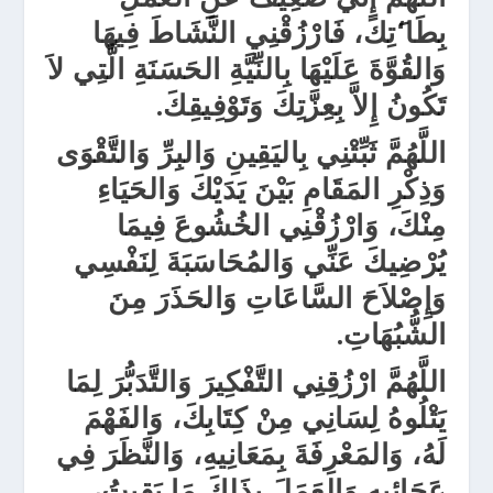
بِطَا‘َتِكَ، فَارْزُقْنِي النَّشَاطَ فِيهَا
وَالقُوَّةَ عَلَيْهَا بِالنِّيَّةِ الحَسَنَةِ الَّتِي لاَ
تَكُونُ إِلاَّ بِعِزَّتِكَ وَتَوْفِيقِكَ.
اللَّهُمَّ
ثَبِّتْنِي بِاليَقِينِ وَالبِرِّ وَالتَّقْوَى
وَذِكْرِ المَقَامِ بَيْنَ يَدَيْكَ وَالحَيَاءِ
مِنْكَ، وَارْزُقْنِي الخُشُوعَ فِيمَا
يُرْضِيكَ عَنِّي وَالمُحَاسَبَةَ لِنَفْسِي
وَإِصْلاَحَ السَّاعَاتِ وَالحَذَرَ مِنَ
الشُّبُهَاتِ.
اللَّهُمَّ
ارْزُقِنِي التَّفْكِيرَ وَالتَّدَبُّرَ لِمَا
يَتْلُوهُ لِسَانِي مِنْ كِتَابِكَ، وَالفَهْمَ
لَهُ، وَالمَعْرِفَةَ بِمَعَانِيهِ، وَالنَّظَرَ فِي
عَجَائِبِهِ وَالعَمَلَ بِذَلِكَ مَا بَقِيتُ،