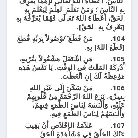
النَّاسَ، َأعْطَاهُ اللهُ تَعَالَى لإَهْمًا يَعْرِفُ
بِهِ النَّاسَ ؛ وَمَنْ تَعَلَّمَ العِلْمَ لِيَعْلَمَ بِهِ
الحَقَّ، أَعْطَاهُ اللهُ تَعَالَى فَهْمًا يُعَرِّفُهُ بِهِ
[يَعْرِفُ بِهِ الحَقَّ].
104.
مَنْ قَطَعَ َ/وْصُولاً بِرَبِّهِ قُطِعَ
[قَطَعَ اللهُ] بِهِ.
105.
مَنِ اشْتَغَلَ مَشْغُولاً بِقُرْبِهِ،
أَدْرَكَهُ المَقْتُ فِي الوَقْتِ. يَا نَفْسُ هَذِهِ
مَوْعِظَةٌ لَكَ إِنِ اتَّعَظْتَ.
106.
مَنْ سَكَنَ إِلَى غَيْرِ اللهِ
بِسِرِّهِ، نَزَعَ اللهُ الرَّحْمَةَ مِنْ قُلُوبِهِمْ
عَلَيْهِ، وَأَلْبَسَهُ لِبَاسَ الطَّمَعِ فِيهِمْ،
وَأَلْبَسَهُمْ لِبَاسَ الطَّمَعِ فِيهِ.
107.
عَلاَمَةُ الإِخْلاَصِ أَنْ يَغِيبَ
عَنْكَ الخَلْقُ فِي مُشَاهَدَةِ الحَقِّ.