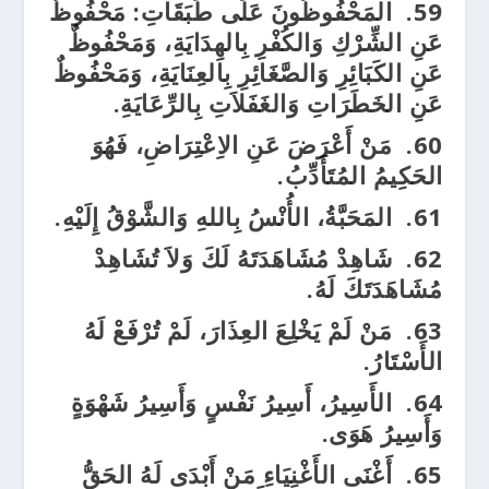
59.
المَحْفُوظُونَ عَلَى طَبَقَاتِ: مَحْفُوظٌ
عَنِ الشِّرْكِ وَالكُفْرِ بِالهِدَايَةِ، وَمَحْفُوظٌ
عَنِ الكَبَائِرِ وَالصَّغَائِرِ بِالعِنَايَةِ، وَمَحْفُوظٌ
عَنِ الخَطَرَاتِ وَالغَفَلاَتِ بِالرِّعَايَةِ.
60.
مَنْ أَعْرَضَ عَنِ الاِعْتِرَاضِ، فَهُوَ
الحَكِيمُ المُتَأَدِّبُ.
61.
المَحَبَّةُ، الأُنْسُ بِاللهِ وَالشَّوْقُ إِلَيْهِ.
62.
شَاهِدْ مُشَاهَدَتَهُ لَكَ وَلاَ تُشَاهِدْ
مُشَاهَدَتَكَ لَهُ.
63.
مَنْ لَمْ يَخْلِعَ العِذَارَ، لَمْ تُرْفَعْ لَهُ
الأَسْتَارُ.
64.
الأَسِيرُ، أَسِيرُ نَفْسٍ وَأَسِيرُ شَهْوَةٍ
وَأَسِيرُ هَوَى.
65.
أَغْنَى الأَغْنِيَاءِ مَنْ أَبْدَى لَهُ الحَقُّ