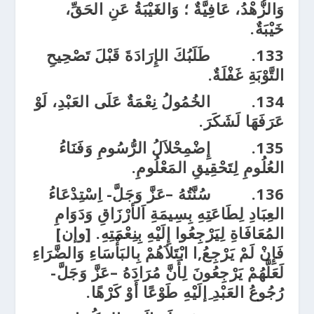
وَالزُّهْدُ، عَافِيَّةٌ ؛ وَالغَيْبَةُ عَنِ الحَقِّ،
خَيْبَةٌ.
133.
طَلَبُكَ الإِرَادَةَ قَبْلَ تَصْحِيحِ
التَّوْبَةِ غَفْلَةٌ.
134.
الخُمُولُ نِعْمَةٌ عَلَى العَبْدِ، لَوْ
عَرَفَهَا لَشَكَرَ.
135.
إِضْمِحْلاَلُ الرُّسُومِ وَفَنَاءُ
العُلُومِ لِتَحْقِيقِ المَعْلُومِ.
136.
سُنَّتُهُ –عَزَّ وَجَلَّ- اِسْتِدْعَاءُ
العِبَادِ لِطَاعَتِهِ بِسِيمَةِ اَلأرْزَاقِ وَدَوَامِ
المُعَافَاةِ لِيَرْجِعُوا إِلَيْهِ بِنِعْمَتِهِ. [وإن]
فَإِنْ لَمْ يَرْجِعُ,ا ابْتَلاَهُمْ بِالبَأْسَاءِ وَالضَّرَاءِ
لَعَلَّهُمْ يَرْجِعُونَ لِأَنَّ مُرَادَهُ –عَزَّ وَجَلَّ-
رُجُوعُ العَبْدِ ِإلَيْهِ طَوْعًا أَوْ كَرْهًا.