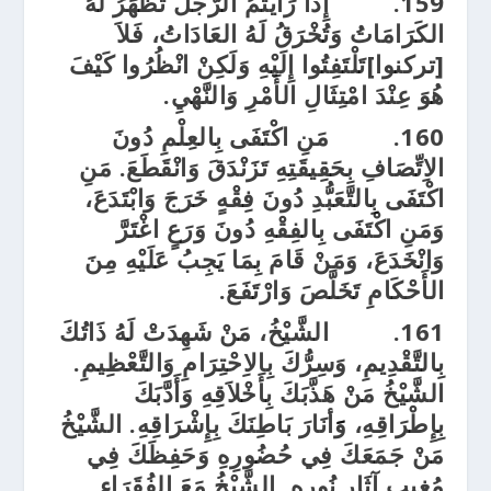
159.
إِذَا رَأَيْتُمُ الرَّجُلَ تَظْهَرُ لَهُ
الكَرَامَاتُ وَتُخْرَقُ لَهُ العَادَاتُ، فَلاَ
[تركنوا]تَلْتَفِتُوا إِلَيْهِ وَلَكِنْ انْظُرُوا كَيْفَ
هُوَ عِنْدَ امْتِثَالِ الأَمْرِ وَالنَّهْيِ.
160.
مَنِ اكْتَفَى بِالعِلْمِ دُونَ
الاِتِّصَافِ بِحَقِيقَتِهِ تَزَنْدَقَ وَانْقَطَعَ. مَنِ
اكْتَفَى بِالتَّعَبُّدِ دُونَ فِقْهٍ خَرَجَ وَابْتَدَعَ،
وَمَنِ اكْتَفَى بِالفِقْهِ دُونَ وَرَعٍ اغْتَرَّ
وَانْخَدَعَ، وَمَنْ قَامَ بِمَا يَجِبُ عَلَيْهِ مِنَ
الأَحْكَامِ تَخَلَّصَ وَارْتَفَعَ.
161.
الشَّيْخُ، مَنْ شَهِدَتْ لَهُ ذَاتُكَ
بِالتَّقْدِيمِ، وَسِرُّكَ بِالاِحْتِرَامِ وَالتَّعْظِيمِ.
الشَّيْخُ مَنْ هَذَّبَكَ بِأَخْلاَقِهِ وَأَدَّبَكَ
بِإِطْرَاقِهِ، وََأنَارَ بَاطِنَكَ بِإِشْرَاقِهِ. الشَّيْخُ
مَنْ جَمَعَكَ فِي حُضُورِهِ وَحَفِظَكَ فِي
مُغِيبِ آثَارِ نُورِهِ. الشَّيْخُ مَعَ الفُقَرَاءِ