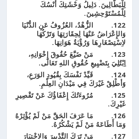
لِلْبَطَّالِينَ. دَلِيلُ وَحْشَتِكَ أُنْسُكَ
لِلْمُسْتَوْحِشِينَ.
122.
الزُّهْدُ، العُزُوفُ عَنِ الدُّنْيَا
وَالإِعْرَاضُ عَنْهَا لِحِقَارَتِهَا وَتَرْكُهَا
لاِسْتِصْغَارِهَا وَرُؤْيَةُ هَوَانِهَا.
123.
مَنْ ضَيَّعَ حُقُوقَ إِخْوَانِهِ،
اِبْتُلِيَ بِتَضْيِيعِ حُقُوقِ اللهِ تَعَالَى.
124.
قَيِّدْ نَفْسَكَ بِقُيُودِ الوَرَعِ،
وََأطْلِقْ غَيْرَكَ فِي مَيْدَانِ العِلْمِ.
125.
مُرُوءَتُكَ إِعْفَاؤُكَ عَنْ تَقْصِيرِ
غَيْرِكَ.
126.
مَا عَرَفَ الحَقَّ مَنْ لَمْ يُؤْثِرْهُ
وَمَا أَطَاعَهُ مَنْ لَمْ يَشْكُرُهُ.
127.
مَنْ تَرَكَ التَّدْبِيرَ وَالاِخْتِيَارَ