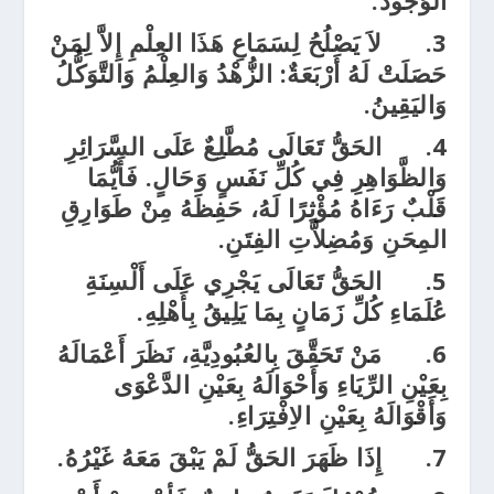
الوُجُودُ.
3.
لاَ يَصْلُحُ لِسَمَاعِ هَذَا العِلْمِ إِلاَّ لِمَنْ
حَصَلَتْ لَهُ أَرْبَعَةٌ: الزُّهْدُ وَالعِلْمُ وَالتَّوَكُّلُ
وَاليَقِينُ.
4.
الحَقُّ تَعَالَى مُطَّلِعٌ عَلَى السَّرَائِرِ
وَالظَّوَاهِرِ فِي كُلِّ نَفَسٍ وَحَالٍ. فَأَيُّمَا
قَلْبٌ رَءَاهُ مُؤْثِرًا لَهُ، حَفِظَهُ مِنْ طَوَارِقِ
المِحَنِ وَمُضِلاَّتِ الفِتَنِ.
5.
الحَقُّ تَعَالَى يَجْرِي عَلَى أَلْسِنَةِ
عُلَمَاءِ كُلِّ زَمَانٍ بِمَا يَلِيقُ بِأَهْلِهِ.
6.
مَنْ تَحَقَّقَ بِالعُبُودِيَّةِ، نَظَرَ أَعْمَالَهُ
بِعَيْنِ الرِّيَاءِ وَأَحْوَالَهُ بِعَيْنِ الدَّعْوَى
وَأَقْوَالَهُ بِعَيْنِ الاِفْتِرَاءِ.
7.
إِذَا ظَهَرَ الحَقُّ لَمْ يَبْقَ مَعَهُ غَيْرُهُ.