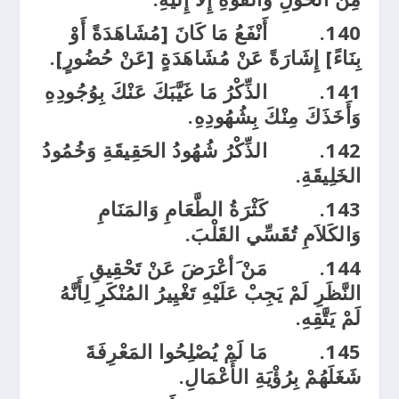
140.
أَنْفَعُ مَا كَانَ [مُشَاهَدَةً أَوْ
بِنَاءً] إِشَارَةً عَنْ مُشَاهَدَةٍ [عَنْ حُضُورٍ].
141.
الذِّكْرُ مَا غَيَّبَكَ عَنْكَ بِوُجُودِهِ
وَأَخَذَكَ مِنْكَ بِشُهُودِهِ.
142.
الذِّكْرُ شُهُودُ الحَقِيقَةِ وَخُمُودُ
الخَلِيقَةِ.
143.
كَثْرَةُ الطَّعَامِ وَالمَنَامِ
وَالكَلاَمِ تُقَسِّي القَلْبَ.
144.
مَنْ َأعْرَضَ عَنْ تَحْقِيقِ
النَّظَرِ لَمْ يَجِبْ عَلَيْهِ تَغْيِيرُ المُنْكَرِ لِأَنَّهُ
لَمْ يَتَّقِهِ.
145.
مَا لَمْ يُصْلِحُوا المَعْرِفَةَ
شَغَلَهُمْ بِرُؤْيَةِ الأَعْمَالِ.