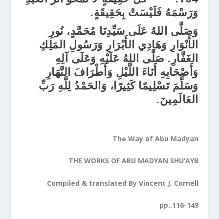
وَرَسْمَهُ فَلَيْسَتْ بِحَقِيقَةٍ.
وَصَلَّى اللهُ عَلَى سَيِّدِنَا مُحَمَّدٍ، نُورِ
الأَنْوَارِ وَهَادِي الأَبْرَارِ وَرَسُولِ المَلِكِ
الغَفَّارِ. صَلَّى اللهُ عَلَيْهِ وَعَلَى آلِهِ
وَأَصْحَابِهِ أَنَاءَ اللَّيْلِ وَأَطْرَافَ النَّهَارِ
وَسَلَّمَ تَسْلِيمًا كَثِيرًا، وَالحَمْدُ لِلَّهِ رَبِّ
العَالَمِينَ.
The Way of Abu Madyan
THE WORKS OF ABU MADYAN SHU’AYB
Compiled & translated By Vincent J. Cornell
pp..116-149