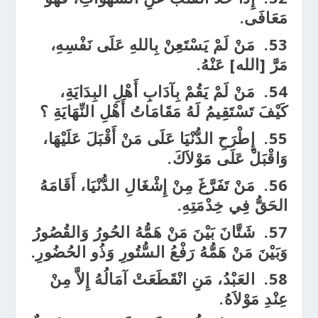
مَعَافَى.
53.
مَنْ لَمْ يَسْتَعِنْ بِاللهِ عَلَى نَفْسِهِ،
مَرَّ [الله] عَنْهُ.
54.
مَنْ لَمْ يَقُمْ بِآدَابِ أَهْلِ البِدَايَةِ،
كَيْفَ تَسْتَقِيمُ لَهُ مَقَامَاتُ أَهْلِ النِّهَايَةِ ؟
55.
إِطْرَحِ الدُّنْيَا عَلَى مَنْ أَقْبَلَ عَلَيْهَا،
وَاقْبَلْ عَلَى مَوْلاَكَ.
56.
مَنْ تَفَرَّغَ مِنْ إِشْغَالِ الدُّنْيَا، أَقَامَهُ
الحَقُّ فِي خِدْمَتِهِ.
57.
شَتَّانَ بَيْنَ مَنْ هَمُّهُ الحُورُ وَالقُصُورُ
وَبَيْنَ مَنْ هَمُّهُ رَفْعُ السُّتُورِ وَذُو الحُضُورِ.
58.
العَبْدُ، مَنِ انْقَطَعَتْ آمَالُهُ إِلاَّ مِنْ
عِنْدِ مَوْلاَهُ.