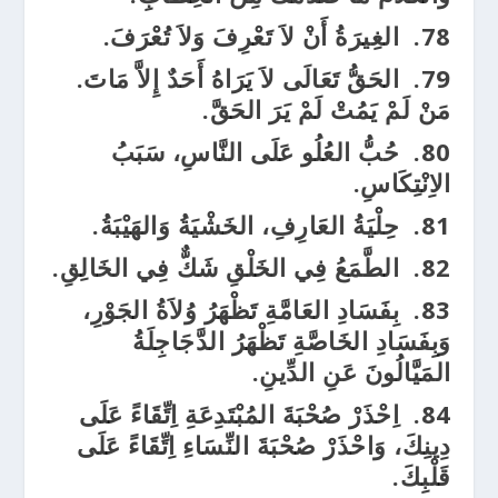
78.
الغِيرَةُ أَنْ لاَ تَعْرِفَ وَلاَ تُعْرَفَ.
79.
الحَقُّ تَعَالَى لاَ يَرَاهُ أَحَدٌ إِلاَّ مَاتَ.
مَنْ لَمْ يَمُتْ لَمْ يَرَ الحَقَّ.
80.
حُبُّ العُلُو عَلَى النَّاسِ، سَبَبُ
الاِنْتِكَاسِ.
81.
حِلْيَةُ العَارِفِ، الخَشْيَةُ وَالهَيْبَةُ.
82.
الطَّمَعُ فِي الخَلْقِ شَكٌّ فِي الخَالِقِ.
83.
بِفَسَادِ العَامَّةِ تَظْهَرُ وُلاَةُ الجَوْرِ،
وَبِفَسَادِ الخَاصَّةِ تَظْهَرُ الدَّجَاجِلَةُ
المَيَّالُونَ عَنِ الدِّينِ.
84.
اِحْذَرْ صُحْبَةَ المُبْتَدِعَةِ اِتِّقَاءً عَلَى
دِينِكَ، وَاحْذَرْ صُحْبَةَ النِّسَاءِ اِتِّقَاءً عَلَى
قَلْبِكَ.