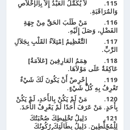
115.
لاَ يُكَمَّلُ العَبْدُ إِلاَّ بِاِلإخْلاَصِ
وَالمُرَاقَبَةِ.
116.
مَنْ طَلَبَ الحَقَّ مِنْ جِهَةِ
الفَضْلِ، وَصَلَ إِلَيْهِ.
117.
التَّعْظِيمُ اِمْتِلاَءُ القَلْبِ بِجَلاَلِ
الرَّبِّ.
118.
هِمَمُ العَارِفِينَ [عَلاَمَةُ]
عَاكِفَةٌ عَلَى مَوْلاَهَا.
119.
إِحْرِصْ أَنْ يَكُونَ لَكَ شَيْءٌ
تَعْرِفُ بِهِ كُلَّ شَيْءٍ.
120.
مَنْ لَمْ يَكُنْ بِالأَحَدِ، لَمْ يَكُنْ
بِأَحَدٍ. مَنْ عَرَفَ أَحَدًا لَمْ يَعْرِفْ الأَحَدَ.
121.
دَلِيلُ تَخْلِيطِكَ صُحْبَتُكَ
لِلْمُخَلِّطِينَ. دَلِيلُ بِطَالَتِكَ رُكُونُكَ