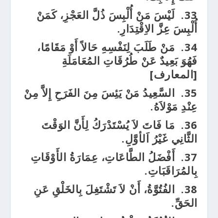
33.
لَيْسَ مَنْ أُلْبِسَ ذُلَّ العَجْزِ، كَمَنْ
أُلْبِسَ عِزَّ الاِقْتِدَارِ.
34.
مَنْ طَلَبَ لِنَفْسِهِ حَالاً أَوْ مَقَامًا،
فَهُوَ بَعِيدٌ عَنْ طُرُقَاتِ المُعَامَلَةِ
[المعارف]
35.
السَّعِيدُ مَنْ يَئِسَ مِنَ الفَرَحِ إِلاَّ مِنْ
عِنْدِ مَوْلاَهُ.
36.
مَا فَاتَ لاَ يُسْتَدْرَكُ لِأَنَّ الوَقْتَ
الثَّانِي غَيْرُ اَلأوَّلِ.
37.
أَفْضَلُ الطَّاعَاتِ، عِمَارَةُ الأَوْقَاتِ
بِالمُرَاقَبَاتِ.
38.
الفُتُوَّةُ، أَنْ لاَ تَشْتَغِلَ بِالخَلْقِ عَنِ
الحَقِّ.