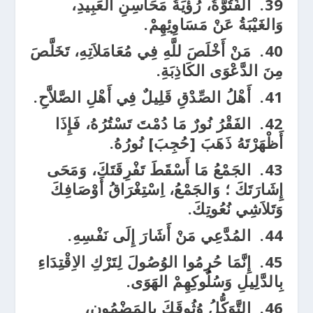
39.
الفُتُوَّةُ، رُؤْيَةُ مَحَاسِنِ العَبِيدِ،
وَالغَيْبَةُ عَنْ مَسَاوِئِهِمْ.
40.
مَنْ أَخْلَصَ للَّهِ فِي مُعَامَلاَتِهِ، تَخَلَّصَ
مِنَ الدَّعْوَى الكَاذِبَةِ.
41.
أَهْلُ الصِّدْقِ قَلِيلٌ فِي أَهْلِ الصَّلاَّحِ.
42.
الفَقْرُ نُورٌ مَا دُمْتَ تَسْتُرُهُ، فَإِذَا
أَظْهَرْتَهُ ذَهَبَ [حُجِبَ] نُورُهُ.
43.
الجَمْعُ مَا أَسْقَطَ تَفْرِقَتَكَ، وَمَحَى
إِشَارَتَكَ ؛ وَالجَمْعُ، اِسْتِغْرَاقُ أَوْصَافِكَ
وَتَلاَشِي نُعُوتِكَ.
44.
المُدَّعِي مَنْ أَشَارَ إِلَى نَفْسِهِ.
45.
إِنَّمَا حُرِمُوا الوُصُولَ لِتَرْكِ الاِقْتِدَاءِ
بِالدَّلِيلِ وَسُلُوكِهِمْ الهَوَى.
46.
التَّوَكُّلُ وُثُوقَكَ بِالمَضْمُونِ،