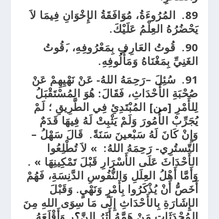
89.
المُرُوءَةُ، مُوَافَقَةُ الإِخْوَانِ فِيمَا لاَ
يَحْضُرُهُ العِلْمُ عَلَيْكَ.
90.
قُوتُ العَارِفِ بِمَعْرُوفِهِ، ,َقُوتُ
الغَنِيِّ بِمَغْنَاهُ وَمَأُلُوفِهِ.
91.
سُئِلَ –رَحِمَهُ اللهُ- عَنْ نَهْيِهِمْ عَنْ
صُحْبَةِ الأَحْدَاثِ، فَقَالَ: هُوَ المُسْتَقْبَلُ
لِلأَمْرِ [من] المُبْتَدِئِ فِي الطَّرِيقِ ؛ لَمْ
يُجَرِّبْ الأُمُورَ وَلَمْ يَثْبِتْ لَهُ فِيهَا قَدَمٌ
وَإِنْ كَانَ لَهُ سَبْعينَ سَنَةً. قَالَ سَهْلُ –
التّستُرِي- رَحِمَهُ اللهُ: » لاَ تُطْلِعُوا
الأَحْدَاثَ عَلَى الأَسْرَارِ قَبْلَ تَمْكِينِهَا » .
وَأَمَّا أَهْلُ العِلَلِ وَالنُّفُوسِ الدَّنِسَةِ، فَهُمْ
أَخَصُّ أَنْ يُذْكَرُوا بِأَمْرٍ وَنَهْيٍ. وَقَبْلَ
الإِشَارَةِ بِالأَحْدَاثِ إِلَى مَا سِوَى اللهِ مِنَ
المُحْدَثَاتِ مَنْ هَمَّهُ أَثَرُ النَّ؟َرِ وَأَقْلَعَهُ