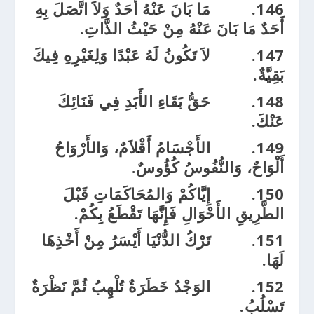
146.
مَا بَانَ عَنْهُ أَحَدٌ وَلاَ اتَّصَلَ بِهِ
أَحَدٌ مَا بَانَ عَنْهُ مِنْ حَيْثُ الذَّاتِ.
147.
لاَ تَكُونُ لَهُ عَبْدًا وَلِغَيْرِهِ فِيكَ
بَقِيَّةٌ.
148.
حَقُّ بَقَاءِ الأَبَدِ فِي فَنَائِكَ
عَنْكَ.
149.
الأَجْسَامُ أَقْلاَمٌ، وَالأَرْوَاحُ
أَلْوَاحٌ، وَالنُّفُوسُ كُؤُوسٌ.
150.
إِيَّاكُمْ وَالمُحَاكَمَاتِ قَبْلَ
الطَّرِيقِ الأَحْوَالِ فَإِنَّهَا تَقْطَعُ بِكُمْ.
151.
تَرْكُ الدُّنْيَا أَيْسَرُ مِنْ أَخْذِهَا
لَهَا.
152.
الوَجْدُ خَطَرَةٌ تُلْهِبُ ثُمَّ نَظْرَةٌ
تَسْلُبُ.