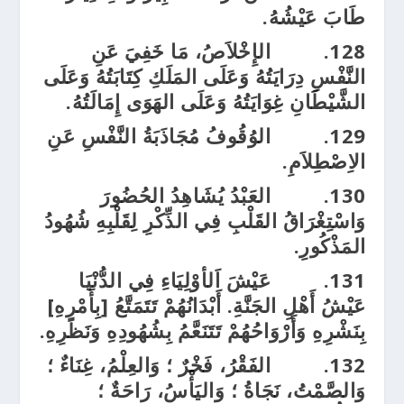
طَابَ عَيْشُهُ.
128.
الإِخْلاَصُ، مَا خَفِيَ عَنِ
النَّفْسِ دِرَايَتُهُ وَعَلَى المَلَكِ كِتَابَتُهُ وَعَلَى
الشَّيْطَانِ غِوَايَتُهُ وَعَلَى الهَوَى إِمَالَتُهُ.
129.
الوُقُوفُ مُجَاذَبَةُ النَّفْسِ عَنِ
الاِصْطِلاَمِ.
130.
العَبْدُ يُشَاهِدُ الحُضُورَ
وَاسْتِغْرَاقُ القَلْبِ فِي الذِّكْرِ لِقَلْبِهِ شُهُودُ
المَذْكُورِ.
131.
عَيْشَ اَلأوْلِيَاءِ فِي الدُّنْيَا
عَيْشُ أَهْلِ الجَنَّةِ. أَبْدَانُهُمْ تَتَمَتَّعُ [بِأَمْرِهِ]
بِنَشْرِهِ وَأَرْوَاحُهُمْ تَتَنَعَّمُ بِشُهُودِهِ وَنَظَرِهِ.
132.
الفَقْرُ، فَخْرٌ ؛ وَالعِلْمُ، غِنَاءٌ ؛
وَالصَّمْتُ، نَجَاةُ ؛ وَاليَأْسُ، رَاحَةٌ ؛