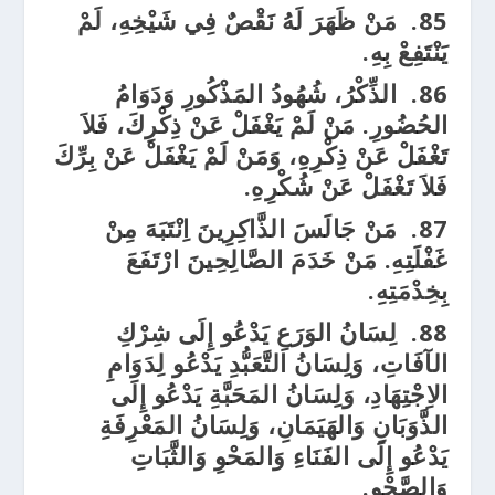
85.
مَنْ ظَهَرَ لَهُ نَقْصٌ فِي شَيْخِهِ، لَمْ
يَنْتَفِعْ بِهِ.
86.
الذِّكْرُ، شُهُودُ المَذْكُورِ وَدَوَامُ
الحُضُورِ. مَنْ لَمْ يَغْفَلْ عَنْ ذِكْرِكَ، فَلاَ
تَغْفَلْ عَنْ ذِكْرِهِ، وَمَنْ لَمْ يَغْفَلْ عَنْ بِرِّكَ
فَلاَ تَغْفَلْ عَنْ شُكْرِهِ.
87.
مَنْ جَالَسَ الذَّاكِرِينَ اِنْتَبَهَ مِنْ
غَفْلَتِهِ. مَنْ خَدَمَ الصَّالِحِينَ ارْتَفَعَ
بِخِدْمَتِهِ.
88.
لِسَانُ الوَرَعِ يَدْعُو إِلَى شِرْكِ
الآفَاتِ، وَلِسَانُ التَّعَبُّدِ يَدْعُو لِدَوَامِ
الاِجْتِهَادِ، وَلِسَانُ المَحَبَّةِ يَدْعُو إِلَى
الذَّوَبَانِ وَالهَيَمَانِ، وَلِسَانُ المَعْرِفَةِ
يَدْعُو إِلَى الفَنَاءِ وَالمَحْوِ وَالثَّبَاتِ
وَالصَّحْوِ.