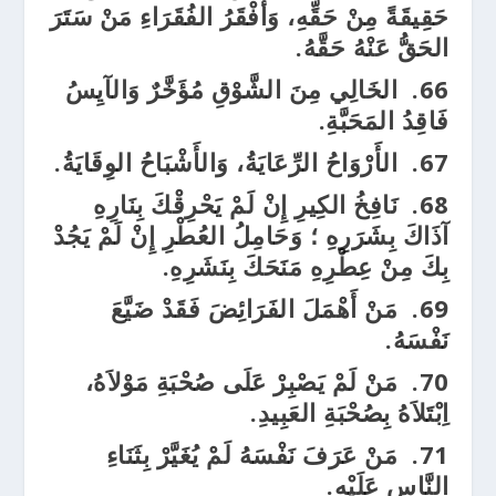
حَقِيقَةً مِنْ حَقِّهِ، وَأَفْقَرُ الفُقَرَاءِ مَنْ سَتَرَ
الحَقُّ عَنْهُ حَقَّهُ.
66.
الخَالِي مِنَ الشَّوْقِ مُؤَخَّرٌ وَالآيِسُ
فَاقِدُ المَحَبَّةِ.
67.
الأَرْوَاحُ الرِّعَايَةُ، وَالأَشْبَاحُ الوِقَايَةُ.
68.
نَافِخُ الكِيرِ إِنْ لَمْ يَحْرِقْكَ بِنَارِهِ
آذَاكَ بِشَرَرِهِ ؛ وَحَامِلُ العُطْرِ إِنْ لَمْ يَجُدْ
بِكَ مِنْ عِطْرِهِ مَنَحَكَ بِنَشَرِهِ.
69.
مَنْ أَهْمَلَ الفَرَائِضَ فَقَدْ ضَيَّعَ
نَفْسَهُ.
70.
مَنْ لَمْ يَصْبِرْ عَلَى صُحْبَةِ مَوْلاَهُ،
اِبْتَلاَهُ بِصُحْبَةِ العَبِيدِ.
71.
مَنْ عَرَفَ نَفْسَهُ لَمْ يُغَيَّرْ بِثَنَاءِ
النَّاسِ عَلَيْهِ.