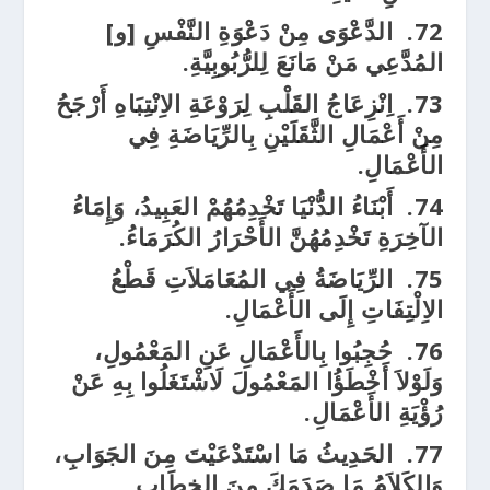
72.
الدَّعْوَى مِنْ دَعْوَةِ النَّفْسِ [و]
المُدَّعِي مَنْ مَانَعَ لِلرُّبُوبِيَّةِ.
73.
اِنْزِعَاجُ القَلْبِ لِرَوْعَةِ الاِنْتِبَاهِ أَرْجَحُ
مِنْ أَعْمَالِ الثَّقَلَيْنِ بِالرِّيَاضَةِ فِي
الأَعْمَالِ.
74.
أَبْنَاءُ الدُّنْيَا تَخْدِمُهُمْ العَبِيدُ، وَإِمَاءُ
الآخِرَةِ تَخْدِمُهُنَّ الأَحْرَارُ الكُرَمَاءُ.
75.
الرِّيَاضَةُ فِي المُعَامَلاَتِ قَطْعُ
الاِلْتِفَاتِ إِلَى الأَعْمَالِ.
76.
حُجِبُوا بِالأَعْمَالِ عَنِ المَعْمُولِ،
وَلَوْلاَ أَخْطَؤُا المَعْمُولَ لَاشْتَغَلُوا بِهِ عَنْ
رُؤْيَةِ الأَعْمَالِ.
77.
الحَدِيثُ مَا اسْتَدْعَيْتَ مِنَ الجَوَابِ،
وَالكَلاَمُ مَا صَدَمَكَ مِنَ الخِطَابِ.