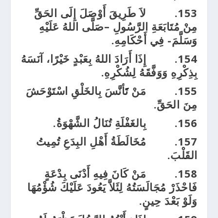
153.
لاَ طَرِيقَ أَوْصَلَ إِلَى الحَقِّ
مِنْ مُتَابَعَةِ الرَّسُولِ –صَلَّى اللهُ عَلَيْهِ
وَسَلَّمَ- فِي أَحْكَامِهِ.
154.
إِذَا أَرَادَ اللهُ بِعَبْدٍ خَيْرًا، آنَسَهُ
بِذِكْرِهِ وَوَفَّقَهُ لِشُكْرِهِ.
155.
مَنْ تََأنَّسَ بِالخَلْقِ اسْتَوْحَشَ
مِنَ الحَقِّ.
156.
بِالغَفْلَةِ تُنَالُ الشَّهْوَةُ.
157.
مُخَالَطَةُ أَهْلِ البِدَعِ تُمِيتُ
القَلْبَ.
158.
مَنْ كَانَ فِيهِ أَدْنَى بِدْعَةٍ
فَاحْذَرْ مُجَالَسَتُهُ لِئَلاَّ يَعُودَ عَلَيْكَ شُؤْمُهَا
وَلَوْ بَعْدَ حِينٍ.