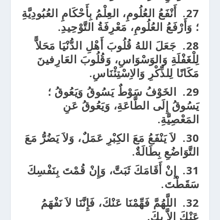
27.
أَنْفَعُ العُلُومِ، العِلْمُ بِأَحْكَامِ العُبُودِيَّةِ
؛ وَأَرْفَعُ العُلُومِ، مَعْرِفَةُ التَّوْحِيدِ.
28.
جَعَلَ اللهُ قُلُوبَ أَهْلِ الدُّنْيَا مَحَلاًّ
لِلْغَفْلَةِ وَالوَسْوَاسِ، وَقُلُوبَ العَارِفينَ
مَكَانًا لِلذِّكْرِ وَالاِسْتِئْنَاسِ.
29.
الخَوْفُ سَوْطٌ يَسُوقُ وَيَعُوقُ ؛
يَسُوقُ إِلَى الطَّاعَةِ، وَيَعُوقُ عَنِ
المَعْصِيَّةِ.
30.
لاَ يَنْفَعُ مَعَ الكِبْرِ عَمَلٌ، وَلاَ يَضُرُّ مَعَ
التَّوَاضُعِ بِطَالَةٌ.
31.
إِنْ أَقَامَكَ ثَبَتَّ، وَإِنْ قُمْتَ بِنَفْسِكَ
سَقَطْتَ.
32.
اللَّهُمَّ فَهِّمْنَا عَنْكَ، فَإِنَّنَا لاَ نَفْهَمُ
عَنْكَ إِلاَّ بِكَ.