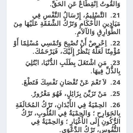
وَالقُوتُ اِنْقِطَاعٌ عَنِ الحَقِّ.
21.
التَّسْلِيمُ، إِرْسَالُ النَّفْسِ فِي
مَيَادِينِ الأَحْكَامِ وَتَرْكُ الشَّفَقَةِ عَلَيْهَا مِنَ
الطَّوَارِقِ وَالآلاَمِ.
22.
اِحْرِصْ أَنْ تُصْبِحَ وَتُمْسِي مُسْلِمًا أَوْ
مُؤْمِنًا لَعَلَّهُ يَنْظُرُ إِلَيْكَ، فَيَرْحَمُكَ.
23.
مَنِ اشْتَغَلَ بِطَلَبِ الدُّنْيَا، ابْتُلِيَ
بِالذُّلِّ فِيهَا.
24.
لاَ تَعْمَ عَنْ نُقْصَانِ نَفْسِكَ فَتَطْغَ.
25.
مَنْ تَزَيَّنَ بِزَائِلٍ، فَهُوَ مَغْرُورٌ.
26.
الحِمْيَةُ فِي الأَبْدَانِ، تَرْكُ المُخَالَفَةِ
بِالجَوَارِحِ ؛ وَالحِمْيَةُ فِي القُلُوبِ، تَرْكُ
الرُّكُونِ إِلَى الأَغْيَارِ ؛ وَالحِمْيَةُ فِي
النُّفُوسِ، تَرْكُ الدَّعْوَى.