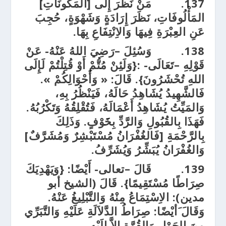
137.
مَنْ نَظَرَ إِلَى [المَكُونَاتِ]
المَأْلُوفَاتِ، نَظَرَ إِرَادَةٍ وَشَهْوَةٍ، حُجِبَ
عَنِ العِبْرَةِ فِيهَا وَالاِنْتِفَاعِ بِهَا.
138.
وَسُئِلَ –رَضِيَ اللهُ عَنْهُ- عَنْ
قَوْلِهِ –تَعَالَى- :{وَلَئِنْ مُتُّمْ أَوْ قُتِلْتُمْ لَإِلَى
اللهِ تُحْشَرُونَ}. قَالَ: « وَأَحْوَالِكُمْ ».
فَالشَّهِيدُ يُشَاهِدُ حَالَهُ، فَيَنْظُرُ بِهِ،
وَالمَيِّتُ يُشَاهِدُ أَعْمَالَهُ، فَتُقْلِقُهُ وَتَكْرُبُهُ.
فَهَذَا بِالقُبُولِ وَالرَّدِّ بِخََوْفٍ. وَذَلِكَ
بِالرَّحْمَةِ [فَالغُفْرَانُ مُسْتَبْشِرٌ وَمُشَرَّفٌ]
وَالغُفْرَانُ يُبَشِّرُ وَيُشَرِّفُ.
139.
قَالَ –تعالى- أَيْضًا: {وَيَهْدِيَكَ
صِرَاطًا مُسْتَقِيمًا}. قَالَ (الشيخ أبو
مدين): الاِسْتِمَاعُ مِنْهُ وَالتَّبْلِيغُ عَنْهُ.
وَقَالَ َأيْضًا: صِرَاطُ الدَّلاَلَةِ عَلَيْهِ وَالتَّبَرِّي
مِنَ الحَوْلِ وَالقُوَّةِ إِلاَّ إِلَيْهِ.