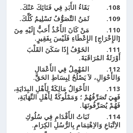
108.
بَقَاءُ الأَبَدِ فِي فَنَائِكَ عَنْكَ.
109.
ثَمَنُ التَّصَوُّفُ تَسْلِيمُ كُلِّكَ.
110.
مَنْ كَانَ الأَخْذُ أَحَبُّ إِلَيْهِ مِنَ
[الإِخْرَاجِ] الإِعْطَاءِ فَلَيْسَ بِفَقِيرٍ.
111.
الخَوْفُ إِذََا سَكَنَ القَلْبَ
أَوْرَثَةُ المُرَاقَبَةَ.
112.
المُهْمِلُ فِي الأَعْمَالِ
وَالأَحْوَالِ، لاَ يَصْلُحُ لِبِسَاطِ الحَقِّ.
113.
الأَحْوَالُ مَالِكَةٌ لِأَهْلِ البِدَايَةِ،
فَهِيَ تُصَرِّفُهُمْ ؛ وَمَمْلُوكَةٌ لِأَهْلِ النِّهَايَةِ،
فَهُمْ يُصَرِّفُونَهَا.
114.
ثَبَاتُ الأَقْدَامِ فِي سُلُوكِ
الاِتِّبَاعِ وَالاِهْتِمَامِ بِالرُّسُلِ الكِرَامِ.