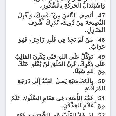
وَاسْتِبْدَالُ الحَرَكَةِ بِالسُّكُونِ.
47.
أَنْصِفِ النَّاسَ مِنْ َ،فْسِكَ، وَأَقْبِلْ
النَّصِيحَةَ مِنْ دُونِكَ، تُدْرِكُ أَشْرَفَ
المَنَازِلِ.
48.
مَنْ لَمْ يَجِدْ فِي قَلْبِهِ زَاجِرًا، فَهُوَ
خَرَابٌ.
49.
تَوَكَّلْ عَلَى اللهِ حَتَّى يَكُونَ الغَالِبُ
عَلَى ذِكْرِكَ، فَإِنَّ الخَلْقَ لَنْ يُغْنُوا عَنْكَ
مِنَ اللهِ شَيْئًا.
50.
بِالمُحَاسَبَةِ يَصِلُ العَبْدُ إِلَى دَرَجَةِ
المُرَاقَبَةِ.
51.
فَقْدُ الأَسَفِ فِي مَقَامِ السُّلُوكِ عَلَمٌ
مِنْ أَعْلاَمِ الخِذْلاَنِ.
52.
إِذَا خَلاَ القَلْبُ عَنِ الشَّهَوَاتِ، فَهُوَ