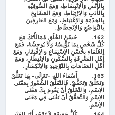
بِالأُنْسِ وَالاِنْبِسَاطِ، وَمَعَ الصُّوفِيَّةِ
بِالأَدَبِ وَالاِرْتِبَاطِ، وَمَعَ المَشَايِخِ
بِالخِدْمَةِ وَالاِغْتِبَاطِ، وَمَعَ العَارِفِينَ
بِالتَّوَاضُعِ وَالاِنْحِطَاطِ.
162.
حُسْنُ الخُلُقِ مُمَالَأَتُكَ مَعَ
كُلِّ شَخْصٍ بِمَا يُؤْنِسُهُ وَلاَ يُوحِشُهُ، فَمَعَ
العُلَمَاءِ بِحُسْنِ الاِسْتِمَاعِ وَالاِفْتِقَارِ، وَمَعَ
أَهْلِ المَعْرِفَةِ بِالسُّكُونِ وَالاِنْتِظَارِ، وَمَعَ
أَهْلِ المَقَامَاتِ بِالتَّوْحِيدِ وَالاِنْكِسَارِ.
163.
أَسْمَاءُ اللهِ –تَعَالَى- بِهَا تَعَلُّقٌ
وَتَخَلُّقٌ وَتَحَقُّقٌ. فَالتَّعَلُّقُ الشُّعُورُ بِمَعْنَى
الاِسْمِ، وَالتَّخَلُّقُ أَنْ يَقُومَ بِكَ مَعْنَى
الاِسْمِ وَالتَّحَقُّقُ أَنْ تَفْنَى فِي مَعْنَى
الاِسْمِ.
164.
كُلُّ حَقِيقَةٍ لاَ تَمْحُو أَثَرَ العَبْدِ