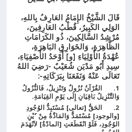
قَالَ
الشَّيْخُ الإِمَامُ العَارِفُ بِاللهِ،
الوَلِي الكَبِيرُ، قُطْبُ العَارِفِينَ،
مُرْشِدُ السَّالِكِينَ، ذُو الكَرَامَاتِ
الظَّاهِرَةِ، وَالخَوَارِقِ البَاهِرَةِ،
عُهْدَةُ الأَوْلِيَاءِ [و] أَوْحَدُ الأَصْفِيَاءِ،
سِيدِ أَبُو مَدْيَن شُعَيْبٌ -رَضِيَ اللهُ
تَعَالَى عَنْهُ وَنَفَعَنَا بِبَرَكَاتِهِ-:
1.
القُرْآنُ نُزُولٌ وَتَنْزِيلٌ، فَالنُّزُولُ
وَالتَّنْزِيلُ بَاقِيَانِ إِلَى يَوْمِ القِيَامَةِ.
2.
الحَقُّ [تعالى] مُسْتَبِدُّ الوُجُودِ
[والوجود] مُسْتَمَدٌّ وَالمَادَّةُ مِنْ ‘َيْنِ
الوُجُودِ، فَلَوْ انْقَطَعَتِ [المادّةُ] لاَنْهَدَمَ