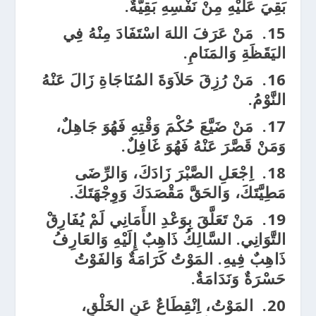
بَقِيَ عَلَيْهِ مِنْ نَفْسِهِ بَقِيَّةٌ.
15.
مَنْ عَرَفَ اللهَ اسْتَفَادَ مِنْهُ فِي
اليَقَظَةِ وَالمَنَامِ.
16.
مَنْ رُزِقَ حَلاَوَةَ المُنَاجَاةِ زَالَ عَنْهُ
النَّوْمُ.
17.
مَنْ ضَيَّعَ حُكْمَ وَقْتِهِ فَهُوَ جَاهِلٌ،
وَمَنْ قَصَّرَ عَنْهُ فَهُوَ غَافِلٌ.
18.
اِجْعَلِ الصَّبْرَ زَادَكَ، وَالرِّضَى
مَطِيَّتَكَ، وَالحَقَّ مَقْصَدَكَ وَوِجْهَتَكَ.
19.
مَنْ تَعَلَّقَ بِوَعْدِ الأَمَانِي لَمْ يُفَارِقْ
التَّوَانِي. السَّالِكُ ذَاهِبٌ إِلَيْهِ وَالعَارِفُ
ذَاهِبٌ فِيهِ. المَوْتُ كَرَامَةٌ وَالفَوْتُ
حَسْرَةٌ وَنَدَامَةٌ.
20.
المَوْتُ، اِنْقِطَاعٌ عَنِ الخَلْقِ،