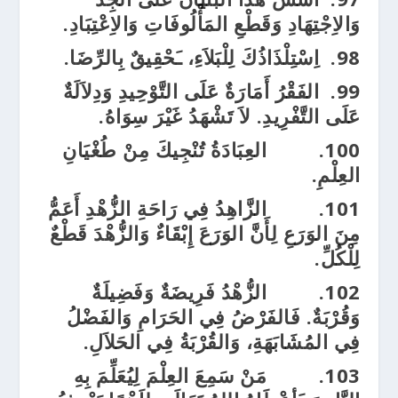
وَالاِجْتِهَادِ وَقَطْعِ المَأْلُوفَاتِ وَالاِعْتِبَادِ.
98.
اِسْتِلْذَاذُكَ لِلْبَلاَءِ، ـَحْقِيقٌ بِالرِّضَا.
99.
الفَقْرُ أَمَارَةٌ عَلَى التَّوْحِيدِ وَدِلاَلَةٌ
عَلَى التَّفْرِيدِ. لاَ تَشْهَدُ غَيْرَ سِوَاهُ.
100.
العِبَادَةُ تُنْجِيكَ مِنْ طُغْيَانِ
العِلْمِ.
101.
الزَّاهِدُ فِي رَاحَةِ الزُّهْدِ أَعَمُّ
مِنَ الوَرَعِ لِأَنَّ الوَرَعَ إِبْقَاءٌ وَالزُّهْدَ قَطْعٌ
لِلْكُلِّ.
102.
الزُّهْدُ فَرِيضَةٌ وَفَضِيلَةٌ
وَقُرْبَةٌ. فَالفَرْضُ فِي الحَرَامِ وَالفَضْلُ
فِي المُشَابَهَةِ، وَالقُرْبَةُ فِي الحَلاَلِ.
103.
مَنْ سَمِعَ العِلْمَ لِيُعَلِّمَ بِهِ