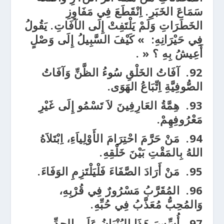
سَمَاعَ الخَبَرِ. اِنْقَطَعَ فِي مَفَاوِزِ
الخَطَرَاتِ وَلَمْ يَلْتَفِتْ إِلَى الآفَاتِ. يَقُولُ
فِي حَيْرَانِهِ: » كَيْفَ السَّبِيلُ إِلَى وَصْلٍ
أَعِيشُ بِهِ ؟ « .
92.
آفَاتُ الخَلْقِ سُوءُ الظَّنِّ وَآفَاتُ
الصُّوفِيَّةِ اِتِّبَاعُ الهَوَى.
93.
هِمَّةُ العَارِفِينَ لاَ تَسْمُو إِلَى غَيْرِ
مَعْرُوفِهِمْ.
94.
مَنْ حَرَّمَ احْتِرَامَ الأَوْلِياَءِ، اِبْتَلاَهُ
اللهُ بِالمَقْتِ بَيْنَ خَلْقِهِ.
95.
مَنْ أَرَادَ الصَّفَاءَ فَلْيَلْتَزِمِ الوَفَاءَ.
96.
المُقَرَّبُ مَسْرُورٌ فِي قُرْبِهِ،
وَالمُحِبُّ مُعَذَّبُ فِي حُبِّهِ.
97.
أُسِّسَ هَذَا البُنْيَانُ عَلَى الجِدِّ