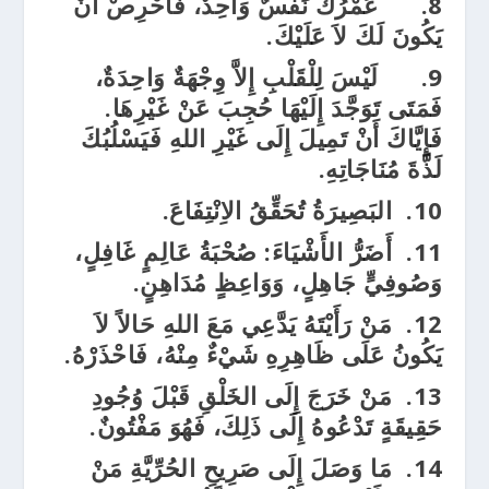
8.
عُمْرُكَ نَفَسٌ وَاحِدٌ، فَأحْرِصْ أَنْ
يَكُونَ لَكَ لاَ عَلَيْكَ.
9.
لَيْسَ لِلْقَلْبِ إِلاَّ وِجْهَةٌ وَاحِدَةٌ،
فَمَتَى تَوَجَّدَ إِلَيْهَا حُجِبَ عَنْ غَيْرِهَا.
فَإِيَّاكَ أَنْ تَمِيلَ إِلَى غَيْرِ اللهِ فَيَسْلُبُكَ
لَذَّةَ مُنَاجَاتِهِ.
10.
البَصِيرَةُ تُحَقِّقُ الاِنْتِفَاعَ.
11.
أَضَرُّ الأَشْيَاءَ: صُحْبَةُ عَالِمٍ غَافِلٍ،
وَصُوفِيٍّ جَاهِلٍ، وَوَاعِظٍ مُدَاهِنٍ.
12.
مَنْ رَأَيْتَهُ يَدَّعِي مَعَ اللهِ حَالاً لاَ
يَكُونُ عَلَى ظَاهِرِهِ شَيْءٌ مِنْهُ، فَاحْذَرْهُ.
13.
مَنْ خَرَجَ إِلَى الخَلْقِ قَبْلَ وُجُودِ
حَقِيقَةٍ تَدْعُوهُ إِلَى ذَلِكَ، فَهُوَ مَفْتُونٌ.
14.
مَا وَصَلَ إِلَى صَرِيحِ الحُرِّيَّةِ مَنْ