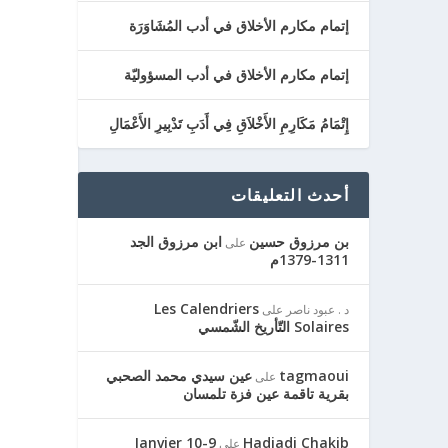
إتمام مكارم الأخلاق في أدب المُشَاوَرَة
إتمام مكارم الأخلاق في أدب المسؤوليّة
إِتْمَامُ مَكَارِمِ الأَخْلاَقِ فِي أَدَبِ تَدْبِيرِ الأَعْمَالِ
أحدث التعليقات
بن مرزوق حسين
ابن مرزوق الجد
على
1311-1379م
Les Calendriers
د . عبود ناصر
على
Solaires التّأريخ الشّمسي
tagmaoui
عين سيدي محمد الصحبي
على
بقرية تاقمة عين فزة تلمسان
9-10 Janvier
Hadjadj Chakib
على