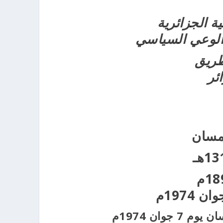
ة الجزائرية
لوعي السياسي
طريق
ئر
لمسان
وان 1974م