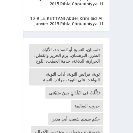
2015 Rihla Chouaibiyya 11
9-10
KETTANI Abdel-Krim Sid-Ali
على
Janvier 2015 Rihla Chouaibiyya 11
تلمسان، النسيج أو النساجة، الألباد،
الطرز، البرشمان، برم الحرير والقطن،
الخرازة، الدباغة، خدمة الحطب، اللوح
توبة، فرائض التوبة، آداب التوبة،
البواعث على التوبة، مراتب التوبة
تَذَلَّلْتُ فِي البُلْدَانِ حِينَ سَبَيْتَنِي
حروب الصالبية
حكم سيدي شعيب أبي مدين
خديجة بنت خويلد، سيدة تدبير الأعمال،