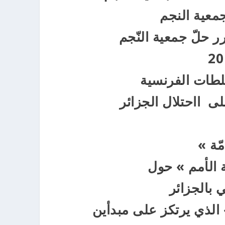
عية النجم
لطات الفرنسية
لى ااحتلال الجزائر
ّة »
ة الأمم » حول
 بالجزائر