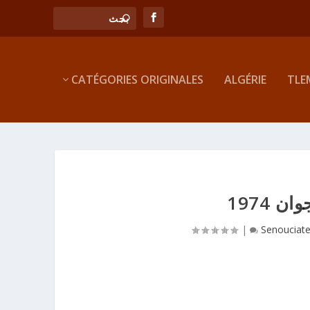
CATÉGORIES ORIGINALES
ALGÉRIE
TLE
|
Senouciat