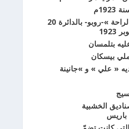
192م
واستقرّ بمنزل كائن برقم 6 من شارع « الراحة »-روبو- بالدائرة 20
ليه بتلمسان
ملي بيسكان
يه « علي » و »جانينة
سيج
صناديق الخشبية
 باريس
 التي كانت تضمّ