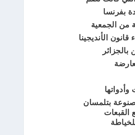
 بفرنسا
ة من الجمعية
قانون الأنديجينا
بالجزائر
معارضة
وأدواتها
 مصنوعة بتلمسان
 القبعات
لخياطة