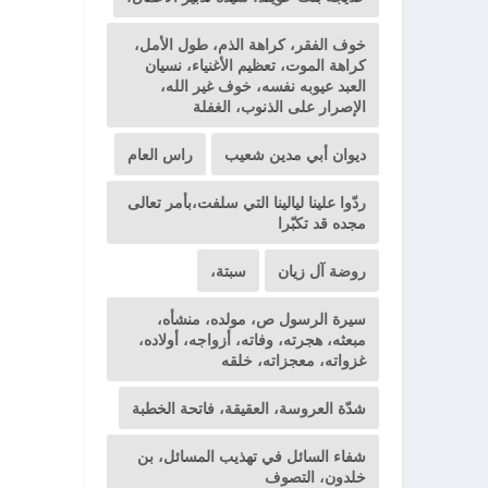
خوف الفقر، كراهة الذم، طول الأمل،
كراهة الموت، تعظيم الأغنياء، نسيان
العبد عيوبه نفسه، خوف غير الله،
الإصرار على الذنوب، الغفلة
ديوان أبي مدين شعيب
راس العام
ردّوا علينا ليالينا التي سلفت،بأمر تعالى
مجده قد تكبّرا
روضة آل زيان
سبتة،
سيرة الرسول ص، مولده، منشأه،
مبعثه، هجرته، وفاته، أزواجه، أولاده،
غزواته، معجزاته، خلقه
شدّة العروسة، العقيقة، فاتحة الخطبة
شفاء السائل في تهذيب المسائل، بن
خلدون، التصوف