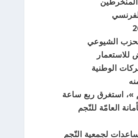
المنخرطين
لفرنسي
لحزب الشيوعي
 للاستعمار
ركات الوطنية
نه
م »، استغرق ربع ساعة
عدات لجمعية النّجم