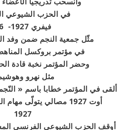
وانسحب تدريجيا الأعضاء 
في الحزب الشيوعي ا
فيفري 1927- 26
مثّل جمعية النجم ضمن وفد ا
في مؤتمر بروكسل المناهض
وحضر المؤتمر نخبة قادة الح
مثل نهرو وهوشيم
ألقى في المؤتمر خطابا باسم « النّج
أوت 1927 مصالي يتولّى مهام الأمانة العامّة للنّجم
1927
أوقف الحزب الشيوعي الفرنسي المسا