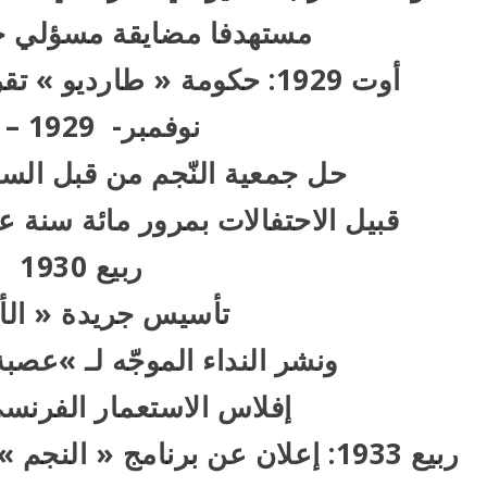
مستهدفا مضايقة مسؤلي جم
أوت 1929: حكومة « طارديو » تقرر حلّ جمعية النّجم
نوفمبر- 1929 – 20
حل جمعية النّجم من قبل الس
قبيل الاحتفالات بمرور مائة سنة ع
ربيع 1930
تأسيس جريدة « الأم
ونشر النداء الموجّه لـ »عصب
إفلاس الاستعمار الفرنسي
ربيع 1933: إعلان عن برنامج « النجم » الذي يرتكز على مبدأين