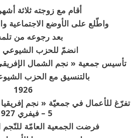
أقام مع زوجته ثلاثة أشه
واطّلع على الأوضع الاجتماعية وا
بعد رجوعه من تلم
انضمّ للحزب الشيوعي 
تأسيس جمعية « نجم الشمال الإفريقي » في 12 ج
بالتنسيق مع الحزب الشيو
1926
تفرّغ للأعمال في جمعيّة « نجم إفريقيا
5 – فيفري 1927
فرضت الجمعية العامّة للنّجم 