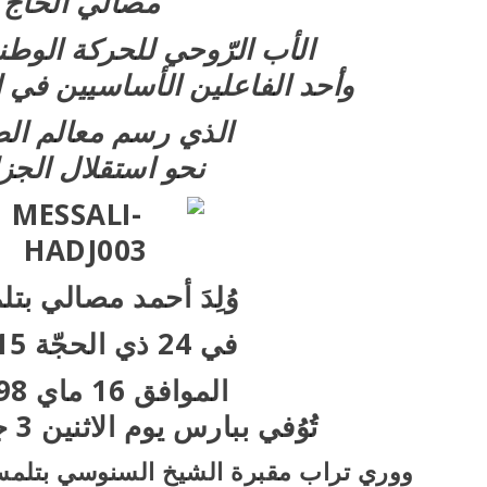
مصالي الحاج
الأب الرّوحي للحركة الوطني
وأحد الفاعلين الأساسيين
في ا
الذي رسم معالم ال
نحو استقلال الجزا
وُلِدَ أحمد مصالي بت
في 24 ذي الحجّة 1315هـ
الموافق 16 ماي 1898م
تُوُفي ببارس يوم الاثنين 3 جوان 1974م
ووري تراب مقبرة الشيخ السنوسي بتلمسان يوم 7 ج