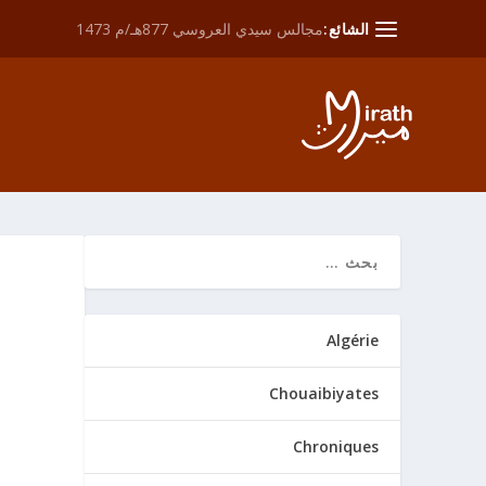
الشائع:
مجالس سيدي العروسي 877هـ/م 1473
Algérie
Chouaibiyates
Chroniques