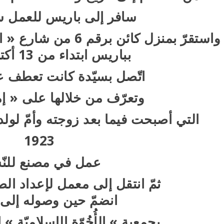
سافر إلى باريس للعمل سنة 3
بباريس ابتداء من 13 أكتوبر 1923
اتّصل بسيّدة كانت تعطف ع
وتعرّف من خلالها على « إ
التي أصبحت فيما بعد زوجته وأمّ لولد
1923
عمل في مصنع للنّ
ثمّ انتقل إلى معمل لإعداد ال
انضمّ حين وصوله إلى
بجمعية » الأُخُوّة الإسلاميّة »