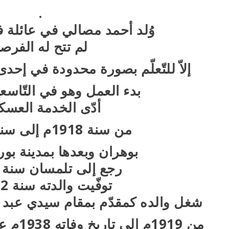
.
وُلد أحمد مصالي في عائلة فق
لم تتح له الفرص
إلاّ للتّعلّم بصورة محدودة في إحد
بدء العمل وهو في التّاس
أدّى الخدمة العسك
من سنة 1918م إلى سنة 1920م
بوهران وبعدها بمدينة بور
رجع إلى تلمسان سنة 1921م
توفّيت والدته سنة 1922م
شغل والده كمقدّم بمقام سيدي عبد الق
من 1919م إلى تاريخ وفاته 1938م عن عمر يناهز 112 عام