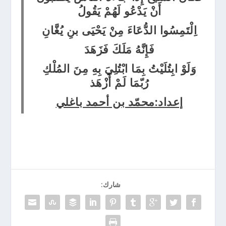
أَنْ يَدْعُو لَهُمْ يَقُولُ
اِلْتَمِسُوا الدُّعَاءَ مِنْ يَحْيَى بنِ يُغَّانِ
فَإِنَّهُ مَلَكَ فَزَهَدَ
وَلَوْ ابِتُلَيْتُ بِمَا ابْتُلِيَ بِهِ مِنَ المُلْكِ
رُبّمَا لَمْ أَزْهَذ
إعداد:محمّد بن أحمد باغلي
شارك: