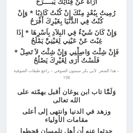
أَرَاهُ عَنْ فِنَائِكَ يَبــــْرَحُ
رُمِيتُ بِبُعْدٍ مِنْكَ إِنْ كُنْتُ كَاذِبًا * وَإِنْ
كُنْتُ فِي الدُّنْيَا بِغَيْرِكَ أَفْرَحُ
وَإِنْ كَانَ شَيْءٌ فِي البِلاَدِ بِاَسْرِهَا * إِذَا
غِبْتَ عَنْ عَيْنِي لِعَيْنِيَّ يَمْلَحُ
فَإِنْ شِئْتَ وَاصِلْنِي وَإِنْ شِئْتَ لاَ تَصِلْ *
فَلَسْتُ أَرَى لِغَيْرِكَ يَصْلُحُ
– هذا الشعر لأبي بكر سمنون الصوفي – راجع طبقات الصوفية
198
وَلَمَّا تاب ابن يوغان أقبل بهمّته على
الله تعالى
وزهد في الدنيا وانتهى إلى أعلى
مقامات الأولياء
حدثوا عنه أن أهل تلمسان قحطوا