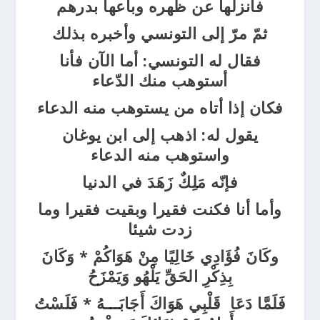
فأنزلها عن ظهره وباعها بدرهم
ثمّ مرّ إلى التونسي وأخبره بذلك
فقال له التونسي: أما الآن فأنا
أستوهب منك الدّعاء
فكان إذا أتاه من يستوهب منه الدعاء
يقول له: اذهب إلى ابن يوغان
واستوهب منه الدعاء
فإنّه مَلِكٌ زَهَدَ في الدنيا
وأما أنا فكنت فقيرا وبقيت فقيرا وما
زدت شيئا
وكَانَ فُؤَادِي خَالِيًا مِنْ هَوَاكُمْ * وَكَانَ
بِذِكْرِ الحَقِّ يَلْهُو وَيَمْزَحُ
فَلَمَّا دَعَا قَلْبِي هَوَاكَ أَجَابَـــهُ * فَلَسْتُ