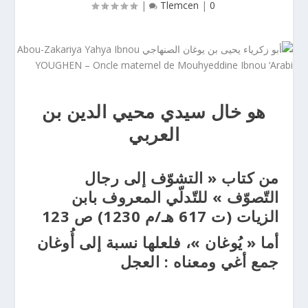
|
Tlemcen
|
0
هو خال سيدي محيي الدين بن
العربي
من كتاب « التشوّف إلى رجال
التّصوّف » للتّدلّي المعروف بابن
الزيات (ت 617 هـ/م 1230) ص 123
أما « يُوغان »، فلعلها نسبة إلى أُوغان
جمع أغي ومعناه : العجل