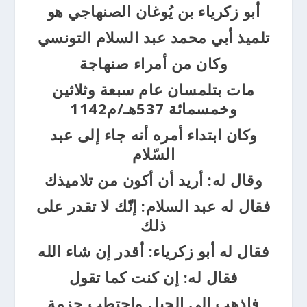
أبو زكرياء بن يُوغان الصنهاجي هو
تلميذ أبي محمد عبد السلام التونسي
وكان من أمراء صنهاجة
مات بتلمسان عام سبعة وثلاثين
وخمسمائة 537هـ/م1142
وكان ابتداء أمره أنه جاء إلى عبد
السّلام
وقال له: أريد أن أكون من تلاميذك
فقال له عبد السلام: إنّك لا تقدر على
ذلك
فقال له أبو زكرياء: أقدر إن شاء الله
فقال له: إن كنت كما تقول
فاذهب إلى الجبل واحتطب حزمة