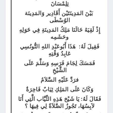
تِلِمْسَانَ
بَيْنَ المَدِينَتَيْن أَقَادِير وَالمَدِينَة
الوُسْطَى
إِذْ لَقِيَهُ خَالَنَا مَلِكُ المَدِينَةِ فِي خَوَلِهِ
وحَشَمِه
فَقِيلَ لَهُ: هَذَا أَبُوعَبْدِ اللهِ التُّونُسِي
عَابِدُ وَقْتِهِ
فَمَسَكَ لِجَامَ فَرَسِهِ وَسَلَّمَ عَلَى
الشَّيْخِ
فرَدَّ عَلَيْهِ السَّلاَمُ
وَكَانَ عَلَى المَلِكِ ثِيَابٌ فَاخِرَةٌ
فَقَالَ لَهُ: يَا شَيْخ هَذِهِ الثِّيَّاب الَّتِي أَنَا
لاَبِسُهَا، تَجُوزُ الصَّلاَةُ لِي فِيهَا ؟