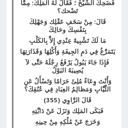
فَضَحِكَ الشَّيْخُ ؛ فَقَالَ لَهُ المَلِكُ: مِمَّا
تَضْحك؟
قَالَ: مِنْ سَخَفِ عَقْلِك وَجَهْلِكَ
بِنَفْسِكَ وحَالِكَ
مَا لَكَ تَشْبِيهٌ عِنْدِي إِلاَّ بِالكَلْبِ
يَتَمَرَّغُ فِي دَمِ الجِيفَةِ وَأَكْلِهَا وَقَذَارَتِهَا
فَإِذَا جَاءَ يَبُولُ يَرْفَعُ رِجْلَهُ حَتَّى لاَ
يُصِيبَهُ البَوْلُ
وَأَنْتَ وِعَاءٌ مُلِئَ حَرَامًا وَتَسْأَلُ عَنِ
الثِّيَّابِ وَمَظالِمُ العِبَادِ فِي عُنُقِكَ؟
قَالَ الرَّاوِي (355)
فَبَكَى المَلِك وَنَزَلَ عَنْ دَابَّتِهِ
وَخَرَجَ عَنْ مُلْكِهِ مِنْ حِينِهِ