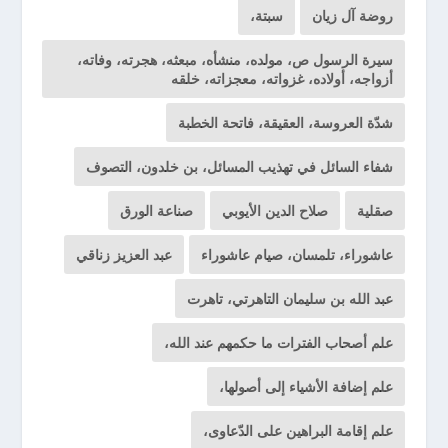
روضة آل زيان
سبتة،
سيرة الرسول ص، مولده، منشأه، مبعثه، هجرته، وفاته،
أزواجه، أولاده، غزواته، معجزاته، خلقه
شدّة العروسة، العقيقة، فاتحة الخطبة
شفاء السائل في تهذيب المسائل، بن خلدون، التصوف
صقلية
صلاح الدين الأيوبي
صناعة الورق
عاشوراء، تلمسان، صيام عاشوراء
عبد العزيز زناقي
عبد الله بن سليمان التاهرتي، تاهرت
علم أصحاب الفترات ما حكمهم عند الله،
علم إضافة الأشياء إلى أصولها،
علم إقامة البراهين على الدّعاوى،