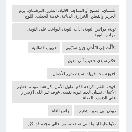
تلمسان، النسيج أو النساجة، الألباد، الطرز، البرشمان، برم
الحرير والقطن، الخرازة، الدباغة، خدمة الحطب، اللوح
توبة، فرائض التوبة، آداب التوبة، البواعث على التوبة،
مراتب التوبة
تَذَلَّلْتُ فِي البُلْدَانِ حِينَ سَبَيْتَنِي
حروب الصالبية
حكم سيدي شعيب أبي مدين
خديجة بنت خويلد، سيدة تدبير الأعمال،
خوف الفقر، كراهة الذم، طول الأمل، كراهة الموت، تعظيم
الأغنياء، نسيان العبد عيوبه نفسه، خوف غير الله، الإصرار
على الذنوب، الغفلة
ديوان أبي مدين شعيب
راس العام
ردّوا علينا ليالينا التي سلفت،بأمر تعالى مجده قد تكبّرا