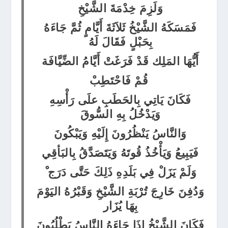
وَلَزِمَ خِدْمَةَ الشَّيْخِ
فَمَسَكَهُ الشَّيْخُ ثَلاَثَةَ أَيَّامٍ ثُمَّ جَاءَهُ
بِحَبْلٍ فَقَالَ لَهُ
أَيُّهَا المَلِك قَدْ فَرَغَتْ أَيَّامُ الضِّيَّافَة
قُمْ فَاحْتَطِبْ
فَكَانَ يَاتِي بِالحَطَبِ علَى رَأْسِهِ
وَيَدْخُلُ بِهِ السُّوقَ
وَالنَّاسُ يَنْظُرُونَ إِلَيْهِ وَيَبْكُونَ
فَيَبِيعُ وَيَأْخُذُ قُوتَهُ وَيَتَصَدَّقُ بِالبَأقِي
وَلَمْ يَزَلْ فِي بَلَدِهِ ذَلِكَ حَتَّى دَرَج ْ
وَدُفِنَ خَارِجَ تُرْبَةِ الشَّيْخِ وَقَبْرُهُ اليَوْمَ
بِهَا يُزَار
فَكَانَ الشَّيْخُ إِذَا جَاءَهُ النَّاسُ يَطْلُبُونَ