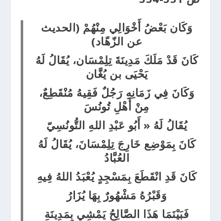
وَكَان بَعْضُ أَخْوَالِي مِنْهُمْ (الحديث
عن الزّهّاد)
كَانَ قَدْ مَلَكَ مَدِينَةَ تِلِمْسَان، يُقَالُ لَهُ
يَحْيَى بن يُغَّان
وَكَانَ فِي زَمَانِهِ رَجُلٌ فَقِيهُ مُنْقَطِعٌ،
مِنْ أَهْلِ تُونُسَ
يُقَالُ لَهُ « أَبُو عَبْدِ اللهِ التُّونُسِيّ
كَانَ بِمَوْضِع خَارِجَ تِلِمْسَانَ، يُقَالُ لَهُ
العُبَّادُ
كَانَ قَدِ انْقَطَعَ بِمَسْجِدٍ يُعْبَدُ اللهُ فِيهِ
وَقَبْرُهُ مَشْهُورٌ بِهَا يُزَارُ
فَبَيْنَمَا هَذَا الصَّالِحُ يَمْشِي بِمَدِينَةِ