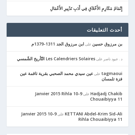
إِتْمَامُ مَكَارِمِ الأَخْلاَقِ فِي أَدَبِ تَدْبِيرِ الأَعْمَالِ
أحدث التعليقات
بن مرزوق حسين
ابن مرزوق الجد 1311-1379م
على
Les Calendriers Solaires التّأريخ الشّمسي
د . عبود ناصر
على
tagmaoui
عين سيدي محمد الصحبي بقرية تاقمة عين
على
فزة تلمسان
9-10 Janvier 2015 Rihla
Hadjadj Chakib
على
Chouaibiyya 11
9-10 Janvier 2015
KETTANI Abdel-Krim Sid-Ali
على
Rihla Chouaibiyya 11