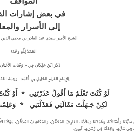
المواقف
في بعض إشارات الق
إلى الأسرار والمع
الشيخ الأمير
سيدي عبد القادر
بن محيي الدين
الحَمْدُ لِلَّهِ وَحْدَهُ
ذَكَرَ ابْنُ خَلِكَان فِي « وَفَيَات الأَعْيَان » 
لِلإِمَامِ العَالِمِ الخَلِيلِ بنِ أَحْمَد –رَحِمَهُ اللهُ 
لَوْ كُنْتَ تَعْلَمُ مَا أَقُولُ عَذَرْتَنِي * أَوْ كُنْتُ
لَكِنْ جَـهَلْتَ مَقَالَتِي فَعَذَلْتَنِي * وَعَلِمْتُ
 سَيِّدُنَا وَأُسْتَاذُنَا، وَعُمْدَتُنَا وَمَلاَذُنَا، العَارِفُ المُحَقِّقُ، وَالمُكَاشِفُ المُدَقِّقُ، مَوْلاَنَا الأ
 فِي مُدَّتِهِ، وَجَعَلَنَا فِي زُمْرَتِهِ، آمِين.