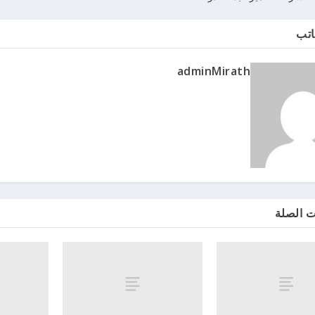
اتب
adminMirath
ت الصلة