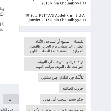
2015 Rihla Chouaibiyya 11
وَطَر
عَلَي
9-10
KETTANI Abdel-Krim Sid-Ali
على
Janvier 2015 Rihla Chouaibiyya 11
[1]
العا
تلمسان، النسيج أو النساجة، الألباد،
الطرز، البرشمان، برم الحرير والقطن،
الخرازة، الدباغة، خدمة الحطب، اللوح
توبة، فرائض التوبة، آداب التوبة،
البواعث على التوبة، مراتب التوبة
تَذَلَّلْتُ فِي البُلْدَانِ حِينَ سَبَيْتَنِي
حروب الصالبية
حكم سيدي شعيب أبي مدين
التالي
الموقف الثالث عشر 13 للأمي
خديجة بنت خويلد، سيدة تدبير الأعمال،