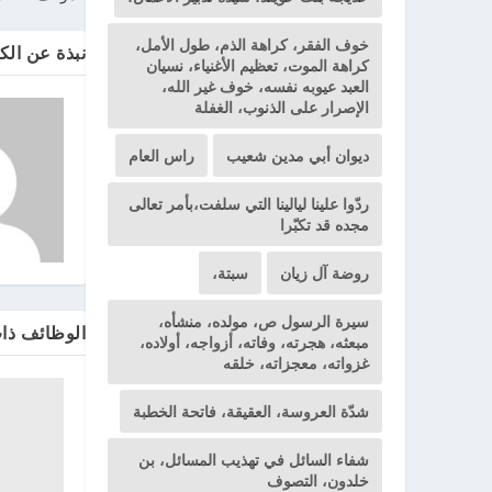
خوف الفقر، كراهة الذم، طول الأمل،
نبذة عن الك
كراهة الموت، تعظيم الأغنياء، نسيان
العبد عيوبه نفسه، خوف غير الله،
الإصرار على الذنوب، الغفلة
ديوان أبي مدين شعيب
راس العام
ردّوا علينا ليالينا التي سلفت،بأمر تعالى
مجده قد تكبّرا
روضة آل زيان
سبتة،
سيرة الرسول ص، مولده، منشأه،
الوظائف ذا
مبعثه، هجرته، وفاته، أزواجه، أولاده،
غزواته، معجزاته، خلقه
شدّة العروسة، العقيقة، فاتحة الخطبة
شفاء السائل في تهذيب المسائل، بن
خلدون، التصوف