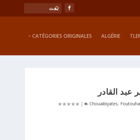
CATÉGORIES ORIGINALES
ALGÉRIE
TLE
 عبد القادر
|
Chouaibiyates
,
Foutouhat