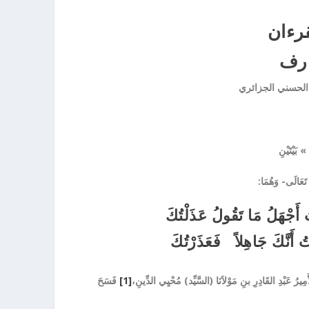
رءان
ارف
الحسني
الجزائري
بَيْتَيْنِ
تَعَالَى- وَهُمَا:
 أَجْهَلُ مَا تَقُولُ عَذَلْتُكَ
 أَنَّكَ جَاهِلاً فَعَذَرْتُكَ
َمِيرُ عَبْدِ القَادِرِ بنِ مَوْلاَنَا (السَّيِّد) مُحْيِي الدِّينِ،
[1]
فَسَحَ