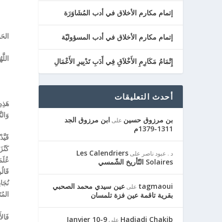
إتمام مكارم الأخلاق في أدب المُشَاوَرَة
الحَم
إتمام مكارم الأخلاق في أدب المسؤوليّة
اللَّ
إِتْمَامُ مَكَارِمِ الأَخْلاَقِ فِي أَدَبِ تَدْبِيرِ الأَعْمَالِ
أحدث التعليقات
هَذِه
وَالن
بن مرزوق حسين
ابن مرزوق الجد
على
1311-1379م
قَيَّد
كَنْزَ
Les Calendriers
د . عبود ناصر
على
عُلَم
Solaires التّأريخ الشّمسي
قَالُو
نُجَاد
tagmaoui
عين سيدي محمد الصحبي
على
المُت
بقرية تاقمة عين فزة تلمسان
فَالأ
9-10 Janvier
Hadjadj Chakib
على