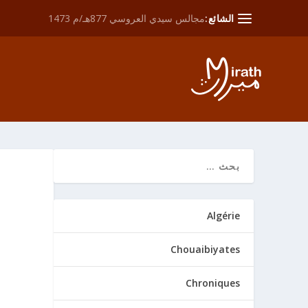
الشائع:
مجالس سيدي العروسي 877هـ/م 1473
Algérie
Chouaibiyates
Chroniques