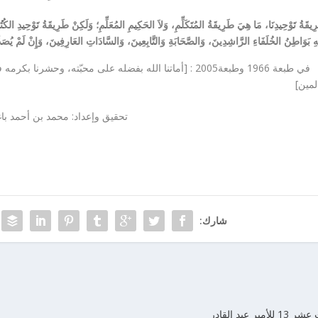
ِيقَةُ تَوْحِيدِنَا، مَا هِيَ طَرِيقَةُ المُتَكَلِّمِ، وَلاَ الحَكِيمِ المُعَلِّمِ؛ وَلَكِنْ طَرِيقَةُ تَوْحِيدِ الكُت
ْهِ بَوَاطِنُ الخُلَفَاءِ الرَّاشِدِينَ، وَالصَّحَابَةِ وَالتَّابِعِينَ، وَالسَّادَاتِ العَارِفِينَ، وَإِنْ لَمْ يُصَ
في طبعة 1966 وطبعة2005 : [أماتنا الله بفضله على محبّته، 
لمين]
تحقيق وإعداد: محمد بن أحمد با
شارك:
ر عبد القادر