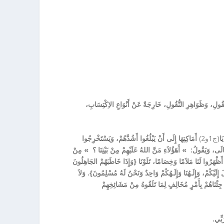
العُقُولِ، وَظَوَاهِرِ النُّقُولِ، خَارِجَةٌ عَنْ أَنْوَاعِ الاِكْتِسَابِ،
َا
(ج1و2)
أَمَاكِنِهَا إِلَى أَنْ يَبْلُغُوا أَشُدَّهُمْ، وَيَسْتَخْرِجُوا
ى، وَيَقُولُ: » أَهَؤُلاَءِ مَنَّ اللهُ عَلَيْهِمْ مِنْ بَيْنِنَا
؟
» مِنْ
أَظْهَرُوا لَنَا مَلاَمًا وَخِص
َامًا، تَلَوْنَا {وَإِذَا خَاطَبَهُمْ الجَاهِلُونَ
َ إِلَيْكُمْ، وَإِلَـهُنَا وَإِلَـهُكُمْ وَاحِدٌ وَنَحْنُ لَهُ مُسْل
ِمُونَ}.
وَلاَ
ذْ جِئْنَاهُمْ بِأَمْرٍ مُخَالِفٍ لِمَا تَلَقُوهُ مِنْ مَشَائِخِهِمْ
بِّي.