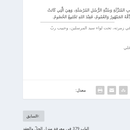
ُبِ المُنَزَّلَةِ وَسُنَّةِ الرُّسُلِ المُرْسَلَةِ، وَهِيَ الَّتِي كَانَتْ
دِّقْهُ الجَمْهُورُ وَالعُمُومُ، فَعِنْدَ اللهِ تَجْتَمِعُ الخُصُومُ.
وحشرنا بكرمه في زمرته، تحت لواء سيد المرسلين، وحبيب ربّ
غلي
معدل:
السابق
الباب 379 في معرفة منزل الحلّ والعقد