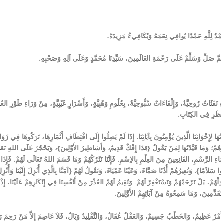
ْدُ لِلَّهِ حَمْدًا يُوافِي نِعَمَهُ وَيُكَافِيءُ مَزِيدَهُ،
هُمَّ صَلِّ وَسَلِّمْ عَلَى رَحْمَةِ العَالَمِينَ، سَيِّدِنَا مُحَمَّدٍ وَعَلَى آلِهِ وَصَحْبِهِ.
ِ نَفَثَاتٌ رُوحِيَّةٌ، وَإِلْقَاءَاتٌ سُبُّوحِيَّةٌ، بِعُلُومٍ وَهْبِيَّةٍ، وَأَسْرَارٍ غَيْبِيَّةٍ، مِنْ وَرَاءِ طَوْرِ 
َّظَرِ فِي الكِتَابِ.
ْتُهَا لِإِخْوَانِنَا الَّذِينَ يُؤْمِنُونَ بِآيَاتِنَا. إِذَا لَمْ يَصِلُوا إِلَى اقْتِطَافِ أَثْمَارِهَا، تَرَكُوهَا فِي زَوَاي
هُمْ؛ وَمَا قَيَّدْتُهَا لِمَنْ يَقُولُ {هَذَا
إِفْكٌ قَدِيمٌ، وَأَسَاطِيرُ الأَوَّلِينَ}، وَيَحْجُرُ عَلَى اللهِ تَعَالَ
َاءِ الرَّسْمِ، القَانِعِينَ مِنَ العِلْمِ بِالاِسْمِ
.
فَإِنَّنَا نَتْرُكُهُمْ وَمَا قَسَمَ اللهُ تَعَالَى لَهُمْ
.
فَإِذَا 
ا سَلاَمًا}. وَنُعِيرُهُمْ أُذُنًا صَمَّاءَ، وَعَيْنًا عَمْيَاءَ، وَنَقُولُ لَهُمْ {آمَنَّا بِالَّذِي أُنْزِلَ إِلَيْنَا وَأُنْزِل
ِلْهُمْ، بَلْ نَرْحَمْهُمْ وَنَسْتَغْفِرْ لَهُمْ. وَنُقِيمُ لَهُمْ العُذْرَ مِنْ أَنْفُسِنَا فِي إِنْكَارِهِمْ عَلَيْنَا، إِ
َقَدِّمِينَ، وَمَا سَمِعُوهُ مِنْ آبَائِهِمْ الأَوَّلِينَ.
َمْرُ عَظِيمٌ، وَالخَطْبُ جَسِيمٌ، وَالعَقْلُ عُقَالٌ، وَالتَّقْلِيدُ وَبَالٌ، فَلاَ عَاصِمَ إِلاَّ مَنْ رَحِمَ رَ