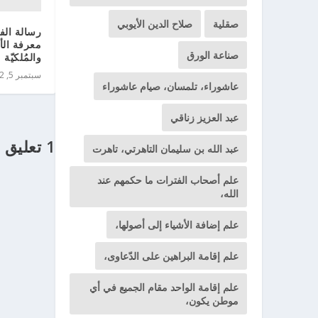
صقلية
صلاح الدين الأيوبي
رسالة الف
معرفة الأس
صناعة الورق
والمُلكيّة
سبتمبر 5, 2012
عاشوراء، تلمسان، صيام عاشوراء
عبد العزيز زناقي
1 تعليق
عبد الله بن سليمان التاهرتي، تاهرت
علم أصحاب الفترات ما حكمهم عند
الله،
علم إضافة الأشياء إلى أصولها،
علم إقامة البراهين على الدّعاوى،
علم إقامة الواحد مقام الجميع في أي
موطن يكون،