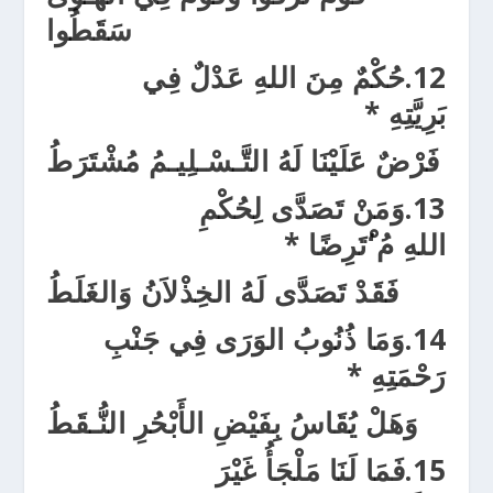
سَقَطُوا
12.
حُكْمٌ مِنَ اللهِ
عَدْلٌ فِي
بَرِيَّتِهِ
*
فَرْضٌ عَلَيْنَا لَهُ
التَّـسْـلِيـمُ مُشْتَرَطُ
13.
وَمَنْ تَصَدَّى لِحُكْمِ
اللهِ
مُ‘ْتَرِضًا
*
فَقَدْ تَصَدَّ
ى لَهُ
الخِذْلاَنُ وَالغَلَطُ
14.
وَمَا ذُنُوبُ الوَرَى فِي جَنْبِ
رَحْمَتِهِ
*
وَهَلْ يُقَاسُ بِفَيْضِ الأَبْحُرِ
النُّـقَطُ
15.
فَمَا لَنَا مَلْجَأُ غَيْرَ