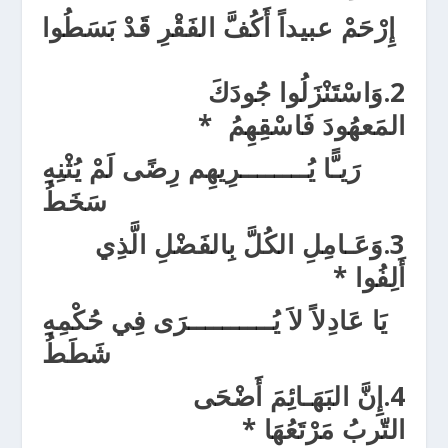
إِرْحَمْ عبيد
اً أَكُفَّ الفَقْرِ قَدْ بَسَطُوا
2.
وَاسْتَنْزَلُوا جُودَكَ
المَعهُودَ
فَاسْقِهِمُ
*
رَيـًّا يُـ
ـــــــ
رِيهِم
رِضًى لَمْ يُثْنِهِ
سَخَطُ
3.
وَعَـامِلِ الكُلَّ بِالفَضْلِ الَّذِي
أَلِفُو
ا
*
يَا عَادِلاً لاَ يُـ
ـــــــــ
رَى فِي حُكْمِهِ
شَطَطُ
4.
إِنَّ البَهَـائِمَ أَضْحَى
التّربُ
مَرْتَعُهَا
*