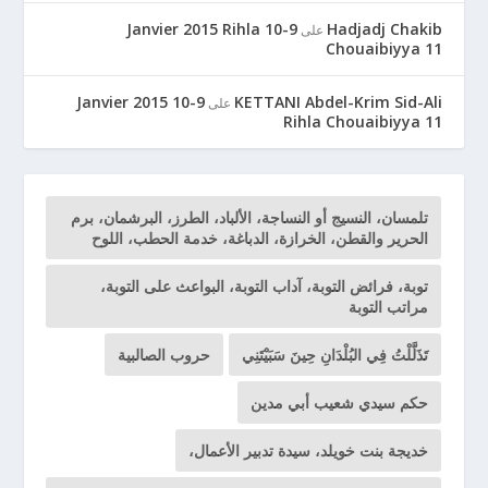
9-10 Janvier 2015 Rihla
Hadjadj Chakib
على
Chouaibiyya 11
9-10 Janvier 2015
KETTANI Abdel-Krim Sid-Ali
على
Rihla Chouaibiyya 11
تلمسان، النسيج أو النساجة، الألباد، الطرز، البرشمان، برم
الحرير والقطن، الخرازة، الدباغة، خدمة الحطب، اللوح
توبة، فرائض التوبة، آداب التوبة، البواعث على التوبة،
مراتب التوبة
تَذَلَّلْتُ فِي البُلْدَانِ حِينَ سَبَيْتَنِي
حروب الصالبية
حكم سيدي شعيب أبي مدين
خديجة بنت خويلد، سيدة تدبير الأعمال،