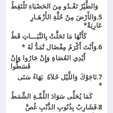
وَالطَّيْرُ
تَغْـدُو مِنَ الحَصْبَاءِ تَلْتَقِطُ
5.
وَالأَرْضَ مِنْ حُلَّةِ الأَزْهَـارِ
عَارِيَةٌ
*
كَأَنَّهَا
مَا تَحَلَّتْ بِالنَّبَـــاتِ قَطُ
6.
وَأَنْتَ أَكْرَ
مُ مِفْضَال
تُمَدُّ لَهُ
*
أَيْدِي العُصَاةِ وَإِنْ جَارُوا وَإِنْ
قَسَطُوا
7.
نَاجَوْكَ وَاللَّيْل
حُلاَ
هُ بَهَا
ءُ سَنَى
*
كَمَا يُحَلِّى سَوَادَ اللِّمَّـةِ الشَّمَطُ
8.
فَشَارِبٌ بِذُنُو
بِ الذَّنْبِ غُصَّ