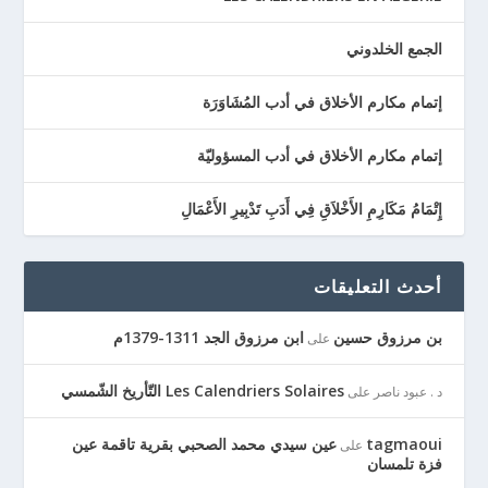
الجمع الخلدوني
إتمام مكارم الأخلاق في أدب المُشَاوَرَة
إتمام مكارم الأخلاق في أدب المسؤوليّة
إِتْمَامُ مَكَارِمِ الأَخْلاَقِ فِي أَدَبِ تَدْبِيرِ الأَعْمَالِ
أحدث التعليقات
بن مرزوق حسين
ابن مرزوق الجد 1311-1379م
على
Les Calendriers Solaires التّأريخ الشّمسي
د . عبود ناصر
على
tagmaoui
عين سيدي محمد الصحبي بقرية تاقمة عين
على
فزة تلمسان