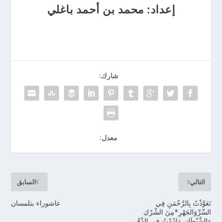
إعداد: محمد بن أحمد باغلي
شارك:
معدل:
التالي
السابق
تَعَوَّذْتُ بِالرَّحْمَنِ فِي
عاشوراء بتلمسان
السِّرِّوَالجَهْرِ*مِنَ الشِّرْكِ
وَالشَّيْطَانِ مَادُمْتُ فِي الدَّهْرِ