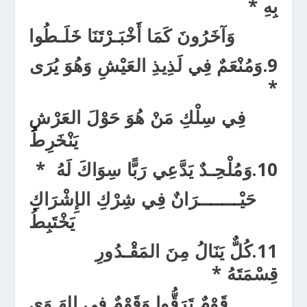
بِهِ
*
وَآخَرُ
ونَ كَمَا أَخْبَـرْتَنَا خَلَـطُوا
9.
وَمُنْعَمٌ فِي لَذِيذِ العَيْشِ وَهُوَ يُرَ
ى
*
فِي سِلْكِ مَنْ هُوَ حَوْلَ العَرْشِ
يَنْخَرِطُ
10.
وَمُلْحِـدٌ يَدَّ
عِي رَبًّا سِوَاكَ لَهُ
*
حَيْــ
ـــــ
رَانٌ فِي شِرْكِ الإِشْرَاكِ
يَخْتَبِطُ
11.
كُلٌّ يَنَالُ مِنَ المَقْـدُورِ
قِسْمَتَهُ
*
قَوْمٌ تَرَ
قُّوا وَقَوْمٌ فِي الهَـوَى