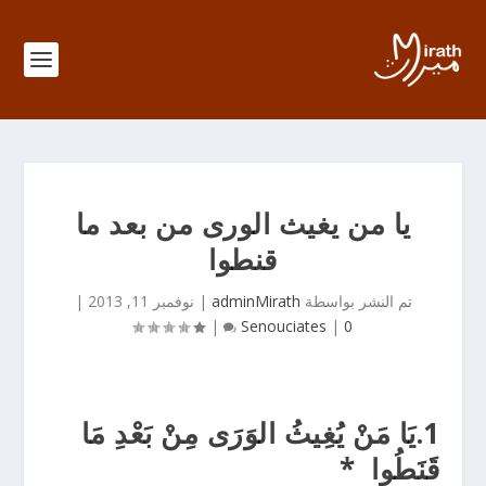
يا من يغيث الورى من بعد ما
قنطوا
تم النشر بواسطة
adminMirath
|
نوفمبر 11, 2013
|
|
Senouciates
|
0
1.
يَا مَنْ يُغِيثُ الوَرَى مِنْ بَعْدِ مَا
قَنَطُوا
*