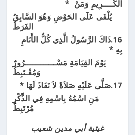
الكَـ
ـــ
رِيمِ
وَمَنْ
*
يُلْفَى عَلَى الحَوْضِ وَهُوَ السَّابِقُ
الفَرَطُ
16.
ذَاكَ الرَّسُولُ الَّذِي كُلُّ الأَنَامِ
بِهِ
*
يَوْمَ القِيَامَةِ مَسْــ
ــــــــــ
رُورٌ
وَمُغْـتَبِطُ
17.
صَلَّى عَلَيْهِ صَلاَةً لاَ نَفَاذَ لَهَا
*
مَنِ اسْمُهُ بِاسْمِهِ فِي الذِّكْرِ
مُرْ
تَبِطُ
غيثية أبي مدين شعيب