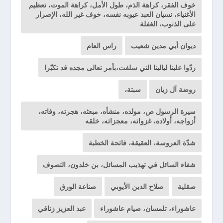
خوف الفقر، كراهة الذم، طول الأمل، كراهة الموت، تعظيم
الأغنياء، نسيان العبد عيوبه نفسه، خوف غير الله، الإصرار
على الذنوب، الغفلة
ديوان أبي مدين شعيب
راس العام
ردّوا علينا ليالينا التي سلفت،بأمر تعالى مجده قد تكبّرا
روضة آل زيان
سبتة،
سيرة الرسول ص، مولده، منشأه، مبعثه، هجرته، وفاته،
أزواجه، أولاده، غزواته، معجزاته، خلقه
شدّة العروسة، العقيقة، فاتحة الخطبة
شفاء السائل في تهذيب المسائل، بن خلدون، التصوف
صقلية
صلاح الدين الأيوبي
صناعة الورق
عاشوراء، تلمسان، صيام عاشوراء
عبد العزيز زناقي