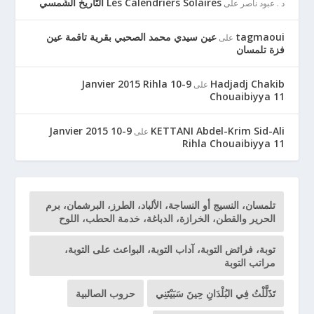
Les Calendriers Solaires التّأريخ الشّمسي
د . عبود ناصر
على
tagmaoui
عين سيدي محمد الصحبي بقرية تاقمة عين
على
فزة تلمسان
9-10 Janvier 2015 Rihla
Hadjadj Chakib
على
Chouaibiyya 11
9-10 Janvier 2015
KETTANI Abdel-Krim Sid-Ali
على
Rihla Chouaibiyya 11
تلمسان، النسيج أو النساجة، الألباد، الطرز، البرشمان، برم
الحرير والقطن، الخرازة، الدباغة، خدمة الحطب، اللوح
توبة، فرائض التوبة، آداب التوبة، البواعث على التوبة،
مراتب التوبة
تَذَلَّلْتُ فِي البُلْدَانِ حِينَ سَبَيْتَنِي
حروب الصالبية