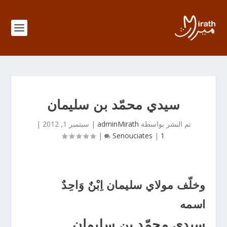
سيدي محمّد بن سليمان
تم النشر بواسطة
adminMirath
|
سبتمبر 1, 2012
|
|
Senouciates
|
1
وخلّف مولاي سليمان اِبْنٌ وَاحِدٌ
اسمه
سيدي محمّد بن سليمان