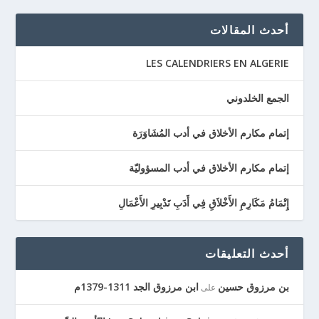
أحدث المقالات
LES CALENDRIERS EN ALGERIE
الجمع الخلدوني
إتمام مكارم الأخلاق في أدب المُشَاوَرَة
إتمام مكارم الأخلاق في أدب المسؤوليّة
إِتْمَامُ مَكَارِمِ الأَخْلاَقِ فِي أَدَبِ تَدْبِيرِ الأَعْمَالِ
أحدث التعليقات
بن مرزوق حسين
ابن مرزوق الجد 1311-1379م
على