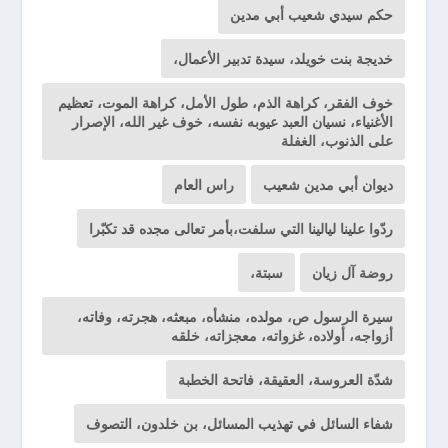
حكم سيدي شعيب أبي مدين
خديجة بنت خويلد، سيدة تدبير الأعمال،
خوف الفقر، كراهة الذم، طول الأمل، كراهة الموت، تعظيم
الأغنياء، نسيان العبد عيوبه نفسه، خوف غير الله، الإصرار
على الذنوب، الغفلة
ديوان أبي مدين شعيب
راس العام
ردّوا علينا ليالينا التي سلفت،بأمر تعالى مجده قد تكبّرا
روضة آل زيان
سبتة،
سيرة الرسول ص، مولده، منشأه، مبعثه، هجرته، وفاته،
أزواجه، أولاده، غزواته، معجزاته، خلقه
شدّة العروسة، العقيقة، فاتحة الخطبة
شفاء السائل في تهذيب المسائل، بن خلدون، التصوف