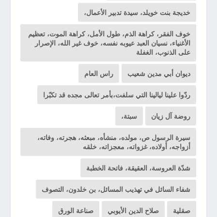
خديجة بنت خويلد، سيدة تدبير الأعمال،
خوف الفقر، كراهة الذم، طول الأمل، كراهة الموت، تعظيم
الأغنياء، نسيان العبد عيوبه نفسه، خوف غير الله، الإصرار
على الذنوب، الغفلة
ديوان أبي مدين شعيب
راس العام
ردّوا علينا ليالينا التي سلفت،بأمر تعالى مجده قد تكبّرا
روضة آل زيان
سبتة،
سيرة الرسول ص، مولده، منشأه، مبعثه، هجرته، وفاته،
أزواجه، أولاده، غزواته، معجزاته، خلقه
شدّة العروسة، العقيقة، فاتحة الخطبة
شفاء السائل في تهذيب المسائل، بن خلدون، التصوف
صقلية
صلاح الدين الأيوبي
صناعة الورق