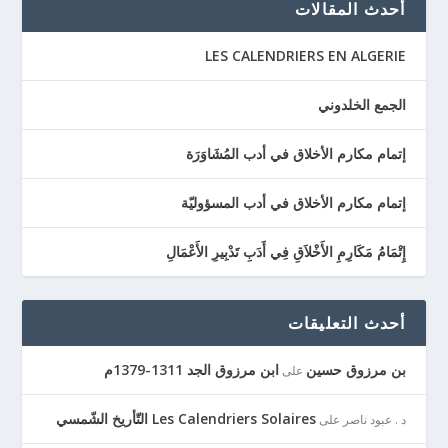
أحدث المقالات
LES CALENDRIERS EN ALGERIE
الجمع الخلدوني
إتمام مكارم الأخلاق في أدب المُشَاوَرَة
إتمام مكارم الأخلاق في أدب المسؤوليّة
إِتْمَامُ مَكَارِمِ الأَخْلاَقِ فِي أَدَبِ تَدْبِيرِ الأَعْمَالِ
أحدث التعليقات
بن مرزوق حسين
ابن مرزوق الجد 1311-1379م
على
Les Calendriers Solaires التّأريخ الشّمسي
د . عبود ناصر
على