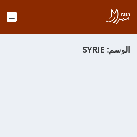
الوسم:
SYRIE
TARIQ IBNOU ZIYYAD DE TLEMCEN À
ZARAGOZA
من خلال
adminMirath
|
سبتمبر 3, 2012
|
Senouciates
,
Chroniques
|
|
0
TARIQ ibnou Ziyyad de Tlemcen à Zaragoza : En l’an 92
de l’Hégire/710 AC Tariq ibnou Ziyyad reçut le Comte
Julien à Tlemcen venu l’engager pour lui faire traverser
le détroit qui portera son nom Gibraltar. Il fallait que le
Comte Julien laisse ses deux filles à Tlemcen pour
convaincre Târiq ibn Ziyâd qu’il ne s’agissait pas d’une