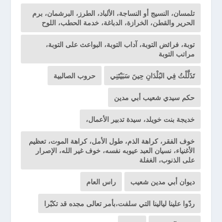
تلمسان، النسيج أو النساجة، الألباد، الطرز، البرشمان، برم
الحرير والقطن، الخرازة، الدباغة، خدمة الحطب، اللوح
توبة، فرائض التوبة، آداب التوبة، البواعث على التوبة،
مراتب التوبة
تَذَلَّلْتُ فِي البُلْدَانِ حِينَ سَبَيْتَنِي
حروب الصالبية
حكم سيدي شعيب أبي مدين
خديجة بنت خويلد، سيدة تدبير الأعمال،
خوف الفقر، كراهة الذم، طول الأمل، كراهة الموت، تعظيم
الأغنياء، نسيان العبد عيوبه نفسه، خوف غير الله، الإصرار
على الذنوب، الغفلة
ديوان أبي مدين شعيب
راس العام
ردّوا علينا ليالينا التي سلفت،بأمر تعالى مجده قد تكبّرا