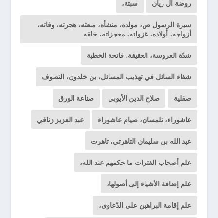
روضة آل زيان
سبتة،
سيرة الرسول ص، مولده، منشأه، مبعثه، هجرته، وفاته،
أزواجه، أولاده، غزواته، معجزاته، خلقه
شدّة العروسة، العقيقة، فاتحة الخطبة
شفاء السائل في تهذيب المسائل، بن خلدون، التصوف
صقلية
صلاح الدين الأيوبي
صناعة الورق
عاشوراء، تلمسان، صيام عاشوراء
عبد العزيز زناقي
عبد الله بن سليمان التاهرتي، تاهرت
علم أصحاب الفترات ما حكمهم عند الله،
علم إضافة الأشياء إلى أصولها،
علم إقامة البراهين على الدّعاوى،