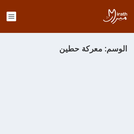
الوسم:
معركة حطين
الحروب الصّليبيّة LES CROISADES –
CHRONOLOGIE-
من خلال
adminMirath
|
فبراير 17, 2014
|
Senouciates
,
Chroniques
|
|
0
الحروب الصليبية الثمانية 334هـ/م 945 استيلاء بني بُوَيه على
بغداد الشيعة 447 هـ/م 1055 استيلاء السّلاجقة على بغداد السنة
484 هـ/م 1091 سقوط صقلية نهائيا في أيدي النورمان من
أشهر فرق الإسماعيليين: القرامطة والفاطميون والحشاشون
وقد قضى عليهم هولاكو والظاهر بيبرس , الحرب الصّليبيّة الأولى
488 هـ/م 1095 انعقد مجمع كليرمون المسيحي، وقرّرت فيه