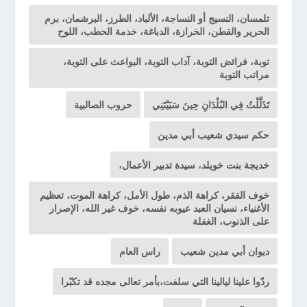
تلمسان، النسيج أو النساجة، الألباد، الطرز، البرشمان، برم
الحرير والقطن، الخرازة، الدباغة، خدمة الحطب، اللوح
توبة، فرائض التوبة، آداب التوبة، البواعث على التوبة،
مراتب التوبة
تَذَلَّلْتُ فِي البُلْدَانِ حِينَ سَبَيْتَنِي
حروب الصالبية
حكم سيدي شعيب أبي مدين
خديجة بنت خويلد، سيدة تدبير الأعمال،
خوف الفقر، كراهة الذم، طول الأمل، كراهة الموت، تعظيم
الأغنياء، نسيان العبد عيوبه نفسه، خوف غير الله، الإصرار
على الذنوب، الغفلة
ديوان أبي مدين شعيب
راس العام
ردّوا علينا ليالينا التي سلفت،بأمر تعالى مجده قد تكبّرا