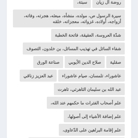
روضة آل زيان
سبتة،
سيرة الرسول ص، مولده، منشأه، مبعثه، هجرته، وفاته،
أزواجه، أولاده، غزواته، معجزاته، خلقه
شدّة العروسة، العقيقة، فاتحة الخطبة
شفاء السائل في تهذيب المسائل، بن خلدون، التصوف
صقلية
صلاح الدين الأيوبي
صناعة الورق
عاشوراء، تلمسان، صيام عاشوراء
عبد العزيز زناقي
عبد الله بن سليمان التاهرتي، تاهرت
علم أصحاب الفترات ما حكمهم عند الله،
علم إضافة الأشياء إلى أصولها،
علم إقامة البراهين على الدّعاوى،