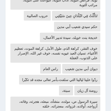
توبة، فرائض التوبة، آداب التوبة، البواعث على التوبة،
مراتب التوبة
تَذَلَّلْتُ فِي البُلْدَانِ حِينَ سَبَيْتَنِي
حروب الصالبية
حكم سيدي شعيب أبي مدين
خديجة بنت خويلد، سيدة تدبير الأعمال،
خوف الفقر، كراهة الذم، طول الأمل، كراهة الموت، تعظيم
الأغنياء، نسيان العبد عيوبه نفسه، خوف غير الله، الإصرار
على الذنوب، الغفلة
ديوان أبي مدين شعيب
راس العام
ردّوا علينا ليالينا التي سلفت،بأمر تعالى مجده قد تكبّرا
روضة آل زيان
سبتة،
سيرة الرسول ص، مولده، منشأه، مبعثه، هجرته، وفاته،
أزواجه، أولاده، غزواته، معجزاته، خلقه