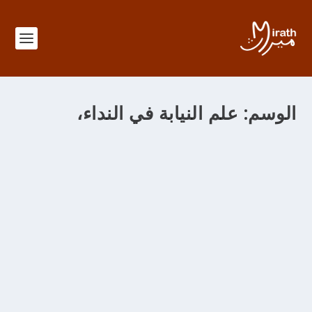
الوسم:
علم النيابة في النداء،
الباب 379 في معرفة منزل الحلّ والعقد
من خلال
adminMirath
|
سبتمبر 11, 2012
|
|
Foutouhat al Makkiya
|
0
الباب 379 في معرفة منزل الحل والعقد والإكرام والإهانة
ونشأة الدعاء في صورة الإخبار وهو منزل محمدي وفي هذا
المنزل من العلوم علم الحلّ والعقد 1.- وفيه علم الحلال
والحرام 2.- وفيه علم ما يجمع الكافر والمؤمن ويؤلف بينهما 3.-
وفيه علم إلحاق البهائم بالإنسان في حكم ما من أحكام الشرائع
4.- وفيه علم متعلق الكمال ببعض الأشخاص وما فيه 5.- وعلم
التقديس وأسبابه وأنواعه 6.- وفيه علم الآلاء والمنن الإلهية 7.-