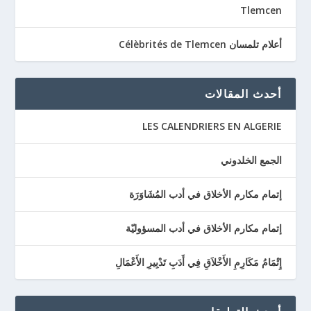
Tlemcen
أعلام تلمسان Célèbrités de Tlemcen
أحدث المقالات
LES CALENDRIERS EN ALGERIE
الجمع الخلدوني
إتمام مكارم الأخلاق في أدب المُشَاوَرَة
إتمام مكارم الأخلاق في أدب المسؤوليّة
إِتْمَامُ مَكَارِمِ الأَخْلاَقِ فِي أَدَبِ تَدْبِيرِ الأَعْمَالِ