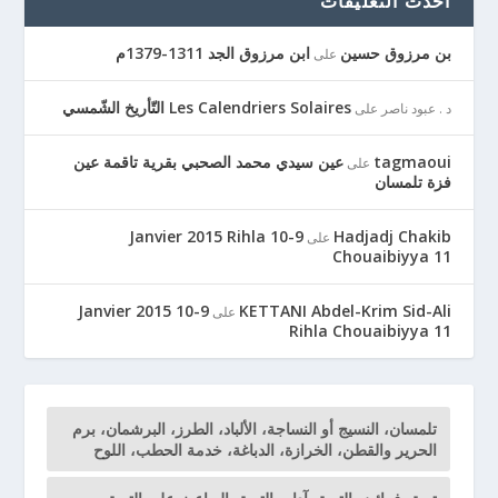
أحدث التعليقات
بن مرزوق حسين
ابن مرزوق الجد 1311-1379م
على
Les Calendriers Solaires التّأريخ الشّمسي
د . عبود ناصر
على
tagmaoui
عين سيدي محمد الصحبي بقرية تاقمة عين
على
فزة تلمسان
9-10 Janvier 2015 Rihla
Hadjadj Chakib
على
Chouaibiyya 11
9-10 Janvier 2015
KETTANI Abdel-Krim Sid-Ali
على
Rihla Chouaibiyya 11
تلمسان، النسيج أو النساجة، الألباد، الطرز، البرشمان، برم
الحرير والقطن، الخرازة، الدباغة، خدمة الحطب، اللوح