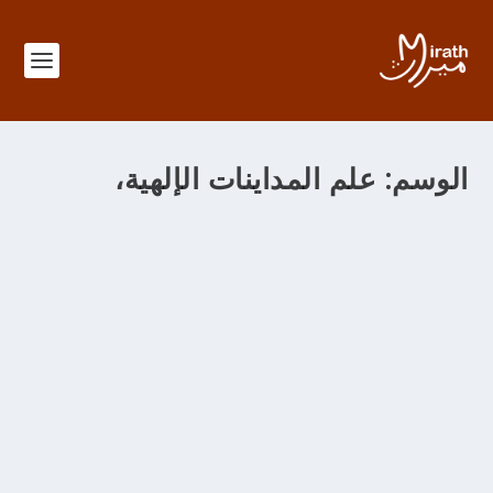
الوسم:
علم المداينات الإلهية،
الباب 379 في معرفة منزل الحلّ والعقد
من خلال
adminMirath
|
سبتمبر 11, 2012
|
|
Foutouhat al Makkiya
|
0
الباب 379 في معرفة منزل الحل والعقد والإكرام والإهانة
ونشأة الدعاء في صورة الإخبار وهو منزل محمدي وفي هذا
المنزل من العلوم علم الحلّ والعقد 1.- وفيه علم الحلال
والحرام 2.- وفيه علم ما يجمع الكافر والمؤمن ويؤلف بينهما 3.-
وفيه علم إلحاق البهائم بالإنسان في حكم ما من أحكام الشرائع
4.- وفيه علم متعلق الكمال ببعض الأشخاص وما فيه 5.- وعلم
التقديس وأسبابه وأنواعه 6.- وفيه علم الآلاء والمنن الإلهية 7.-