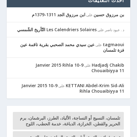
أحدث التعليقات
بن مرزوق حسين
ابن مرزوق الجد 1311-1379م
على
Les Calendriers Solaires التّأريخ الشّمسي
د . عبود ناصر
على
tagmaoui
عين سيدي محمد الصحبي بقرية تاقمة عين
على
فزة تلمسان
9-10 Janvier 2015 Rihla
Hadjadj Chakib
على
Chouaibiyya 11
9-10 Janvier 2015
KETTANI Abdel-Krim Sid-Ali
على
Rihla Chouaibiyya 11
تلمسان، النسيج أو النساجة، الألباد، الطرز، البرشمان، برم
الحرير والقطن، الخرازة، الدباغة، خدمة الحطب، اللوح