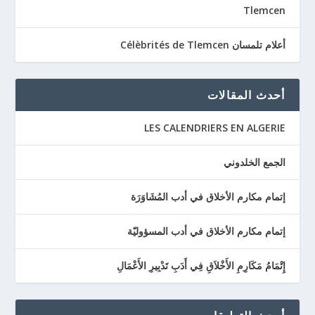
Tlemcen
أعلام تلمسان Célèbrités de Tlemcen
أحدث المقالات
LES CALENDRIERS EN ALGERIE
الجمع الخلدوني
إتمام مكارم الأخلاق في أدب المُشَاوَرَة
إتمام مكارم الأخلاق في أدب المسؤوليّة
إِتْمَامُ مَكَارِمِ الأَخْلاَقِ فِي أَدَبِ تَدْبِيرِ الأَعْمَالِ