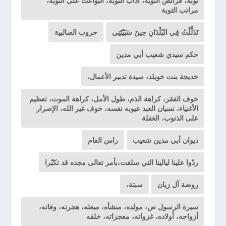
توبة، فرائض التوبة، آداب التوبة، البواعث على التوبة،
مراتب التوبة
تَذَلَّلْتُ فِي البُلْدَانِ حِينَ سَبَيْتَنِي
حروب الصالبية
حكم سيدي شعيب أبي مدين
خديجة بنت خويلد، سيدة تدبير الأعمال،
خوف الفقر، كراهة الذم، طول الأمل، كراهة الموت، تعظيم
الأغنياء، نسيان العبد عيوبه نفسه، خوف غير الله، الإصرار
على الذنوب، الغفلة
ديوان أبي مدين شعيب
راس العام
ردّوا علينا ليالينا التي سلفت،بأمر تعالى مجده قد تكبّرا
روضة آل زيان
سبتة،
سيرة الرسول ص، مولده، منشأه، مبعثه، هجرته، وفاته،
أزواجه، أولاده، غزواته، معجزاته، خلقه