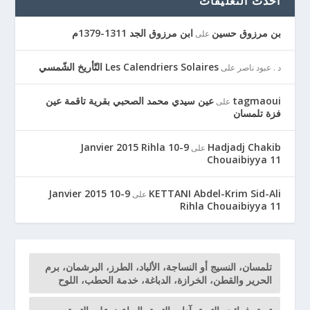
أحدث التعليقات
بن مرزوق حسين
ابن مرزوق الجد 1311-1379م
على
Les Calendriers Solaires التّأريخ الشّمسي
د . عبود ناصر
على
tagmaoui
عين سيدي محمد الصحبي بقرية تاقمة عين
على
فزة تلمسان
9-10 Janvier 2015 Rihla
Hadjadj Chakib
على
Chouaibiyya 11
9-10 Janvier 2015
KETTANI Abdel-Krim Sid-Ali
على
Rihla Chouaibiyya 11
تلمسان، النسيج أو النساجة، الألباد، الطرز، البرشمان، برم
الحرير والقطن، الخرازة، الدباغة، خدمة الحطب، اللوح