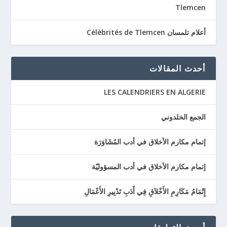
Tlemcen
أعلام تلمسان Célèbrités de Tlemcen
أحدث المقالات
LES CALENDRIERS EN ALGERIE
الجمع الخلدوني
إتمام مكارم الأخلاق في أدب المُشَاوَرَة
إتمام مكارم الأخلاق في أدب المسؤوليّة
إِتْمَامُ مَكَارِمِ الأَخْلاَقِ فِي أَدَبِ تَدْبِيرِ الأَعْمَالِ