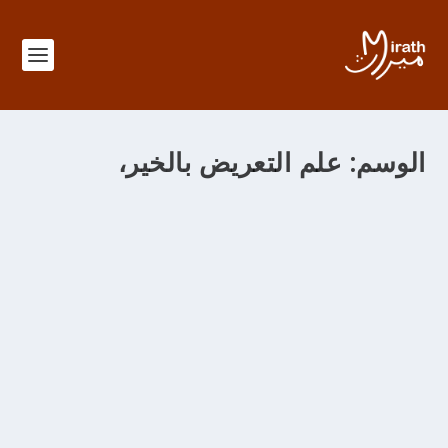
الوسم:
علم التعريض بالخير،
الباب 379 في معرفة منزل الحلّ والعقد
من خلال
adminMirath
|
سبتمبر 11, 2012
|
|
Foutouhat al Makkiya
|
0
الباب 379 في معرفة منزل الحل والعقد والإكرام والإهانة
ونشأة الدعاء في صورة الإخبار وهو منزل محمدي وفي هذا
المنزل من العلوم علم الحلّ والعقد 1.- وفيه علم الحلال
والحرام 2.- وفيه علم ما يجمع الكافر والمؤمن ويؤلف بينهما 3.-
وفيه علم إلحاق البهائم بالإنسان في حكم ما من أحكام الشرائع
4.- وفيه علم متعلق الكمال ببعض الأشخاص وما فيه 5.- وعلم
التقديس وأسبابه وأنواعه 6.- وفيه علم الآلاء والمنن الإلهية 7.-