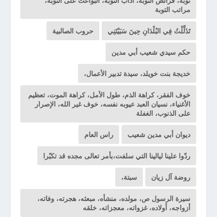
توبة، فرائض التوبة، آداب التوبة، البواعث على التوبة،
مراتب التوبة
تَذَلَّلْتُ فِي البُلْدَانِ حِينَ سَبَيْتَنِي
حروب الصالبية
حكم سيدي شعيب أبي مدين
خديجة بنت خويلد، سيدة تدبير الأعمال،
خوف الفقر، كراهة الذم، طول الأمل، كراهة الموت، تعظيم
الأغنياء، نسيان العبد عيوبه نفسه، خوف غير الله، الإصرار
على الذنوب، الغفلة
ديوان أبي مدين شعيب
راس العام
ردّوا علينا ليالينا التي سلفت،بأمر تعالى مجده قد تكبّرا
روضة آل زيان
سبتة،
سيرة الرسول ص، مولده، منشأه، مبعثه، هجرته، وفاته،
أزواجه، أولاده، غزواته، معجزاته، خلقه