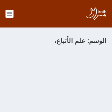
الوسم:
علم الأتباع،
الباب 379 في معرفة منزل الحلّ والعقد
من خلال
adminMirath
|
سبتمبر 11, 2012
|
|
Foutouhat al Makkiya
|
0
الباب 379 في معرفة منزل الحل والعقد والإكرام والإهانة
ونشأة الدعاء في صورة الإخبار وهو منزل محمدي وفي هذا
المنزل من العلوم علم الحلّ والعقد 1.- وفيه علم الحلال
والحرام 2.- وفيه علم ما يجمع الكافر والمؤمن ويؤلف بينهما 3.-
وفيه علم إلحاق البهائم بالإنسان في حكم ما من أحكام الشرائع
4.- وفيه علم متعلق الكمال ببعض الأشخاص وما فيه 5.- وعلم
التقديس وأسبابه وأنواعه 6.- وفيه علم الآلاء والمنن الإلهية 7.-