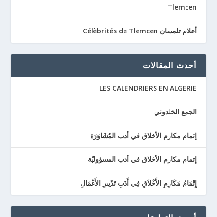
Tlemcen
أعلام تلمسان Célèbrités de Tlemcen
أحدث المقالات
LES CALENDRIERS EN ALGERIE
الجمع الخلدوني
إتمام مكارم الأخلاق في أدب المُشَاوَرَة
إتمام مكارم الأخلاق في أدب المسؤوليّة
إِتْمَامُ مَكَارِمِ الأَخْلاَقِ فِي أَدَبِ تَدْبِيرِ الأَعْمَالِ