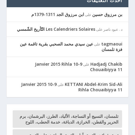
أحدث التعليقات
بن مرزوق حسين
ابن مرزوق الجد 1311-1379م
على
Les Calendriers Solaires التّأريخ الشّمسي
د . عبود ناصر
على
tagmaoui
عين سيدي محمد الصحبي بقرية تاقمة عين
على
فزة تلمسان
9-10 Janvier 2015 Rihla
Hadjadj Chakib
على
Chouaibiyya 11
9-10 Janvier 2015
KETTANI Abdel-Krim Sid-Ali
على
Rihla Chouaibiyya 11
تلمسان، النسيج أو النساجة، الألباد، الطرز، البرشمان، برم
الحرير والقطن، الخرازة، الدباغة، خدمة الحطب، اللوح