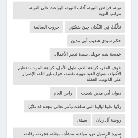
توبة، فرائض التوبة، آداب التوبة، البواعث على التوبة،
مراتب التوبة
تَذَلَّلْتُ فِي البُلْدَانِ حِينَ سَبَيْتَنِي
حروب الصالبية
حكم سيدي شعيب أبي مدين
خديجة بنت خويلد، سيدة تدبير الأعمال،
خوف الفقر، كراهة الذم، طول الأمل، كراهة الموت، تعظيم
الأغنياء، نسيان العبد عيوبه نفسه، خوف غير الله، الإصرار
على الذنوب، الغفلة
ديوان أبي مدين شعيب
راس العام
ردّوا علينا ليالينا التي سلفت،بأمر تعالى مجده قد تكبّرا
روضة آل زيان
سبتة،
سيرة الرسول ص، مولده، منشأه، مبعثه، هجرته، وفاته،