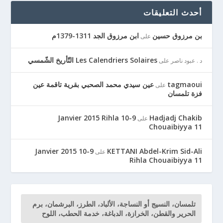
أحدث التعليقات
بن مرزوق حسين
ابن مرزوق الجد 1311-1379م
على
Les Calendriers Solaires التّأريخ الشّمسي
د . عبود ناصر
على
tagmaoui
عين سيدي محمد الصحبي بقرية تاقمة عين
على
فزة تلمسان
9-10 Janvier 2015 Rihla
Hadjadj Chakib
على
Chouaibiyya 11
9-10 Janvier 2015
KETTANI Abdel-Krim Sid-Ali
على
Rihla Chouaibiyya 11
تلمسان، النسيج أو النساجة، الألباد، الطرز، البرشمان، برم
الحرير والقطن، الخرازة، الدباغة، خدمة الحطب، اللوح