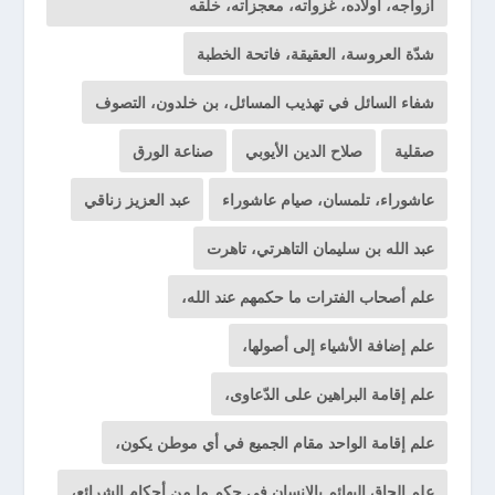
أزواجه، أولاده، غزواته، معجزاته، خلقه
شدّة العروسة، العقيقة، فاتحة الخطبة
شفاء السائل في تهذيب المسائل، بن خلدون، التصوف
صقلية
صلاح الدين الأيوبي
صناعة الورق
عاشوراء، تلمسان، صيام عاشوراء
عبد العزيز زناقي
عبد الله بن سليمان التاهرتي، تاهرت
علم أصحاب الفترات ما حكمهم عند الله،
علم إضافة الأشياء إلى أصولها،
علم إقامة البراهين على الدّعاوى،
علم إقامة الواحد مقام الجميع في أي موطن يكون،
علم إلحاق البهائم بالإنسان في حكم ما من أحكام الشرائع،