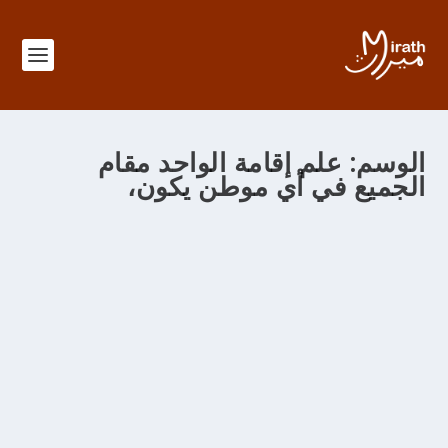
الوسم:
علم إقامة الواحد مقام
الجميع في أي موطن يكون،
الباب 379 في معرفة منزل الحلّ والعقد
من خلال
adminMirath
|
سبتمبر 11, 2012
|
|
Foutouhat al Makkiya
|
0
الباب 379 في معرفة منزل الحل والعقد والإكرام والإهانة
ونشأة الدعاء في صورة الإخبار وهو منزل محمدي وفي هذا
المنزل من العلوم علم الحلّ والعقد 1.- وفيه علم الحلال
والحرام 2.- وفيه علم ما يجمع الكافر والمؤمن ويؤلف بينهما 3.-
وفيه علم إلحاق البهائم بالإنسان في حكم ما من أحكام الشرائع
4.- وفيه علم متعلق الكمال ببعض الأشخاص وما فيه 5.- وعلم