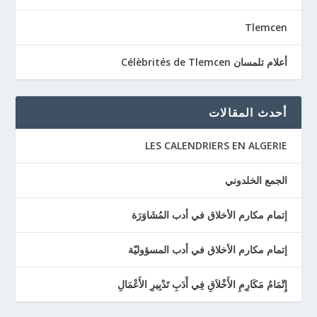
Tlemcen
أعلام تلمسان Célèbrités de Tlemcen
أحدث المقالات
LES CALENDRIERS EN ALGERIE
الجمع الخلدوني
إتمام مكارم الأخلاق في أدب المُشَاوَرَة
إتمام مكارم الأخلاق في أدب المسؤوليّة
إِتْمَامُ مَكَارِمِ الأَخْلاَقِ فِي أَدَبِ تَدْبِيرِ الأَعْمَالِ