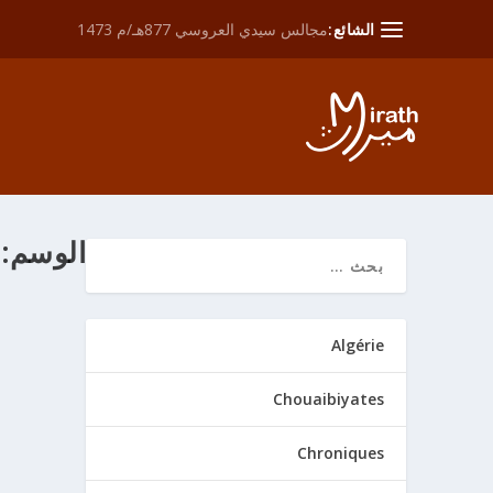
الشائع:
مجالس سيدي العروسي 877هـ/م 1473
الوسم:
الحروب الصّليبيّة LOGIE
Algérie
من خلال
ath
Chouaibiyates
صقلية نهائ
Chroniques