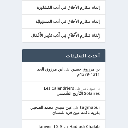
إتمام مكارم الأخلاق في أدب المُشَاوَرَة
إتمام مكارم الأخلاق في أدب المسؤوليّة
إِتْمَامُ مَكَارِمِ الأَخْلاَقِ فِي أَدَبِ تَدْبِيرِ الأَعْمَالِ
أحدث التعليقات
بن مرزوق حسين
ابن مرزوق الجد
على
1311-1379م
Les Calendriers
د . عبود ناصر
على
Solaires التّأريخ الشّمسي
tagmaoui
عين سيدي محمد الصحبي
على
بقرية تاقمة عين فزة تلمسان
9-10 Janvier
Hadjadj Chakib
على