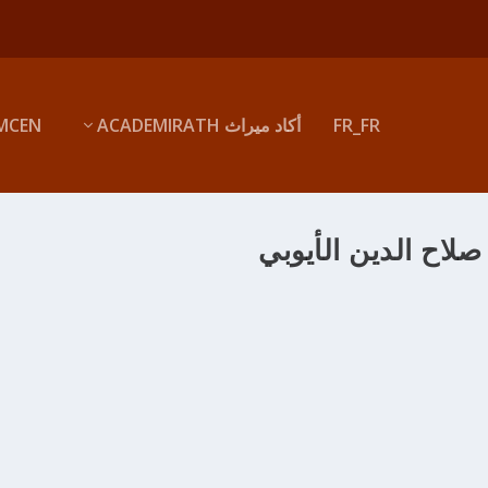
FR_FR
أكاد ميراث ACADEMIRATH
MCEN
صلاح الدين الأيوبي
LES CROISADES – CHRONO-
adminMir
|
فبراير 17, 2014
|
0
|
Senouciates
,
Chroniques
|
يا في أيدي النورمان من أشهر فرق الإسماعيليين: القرامطة والفاطميون والح