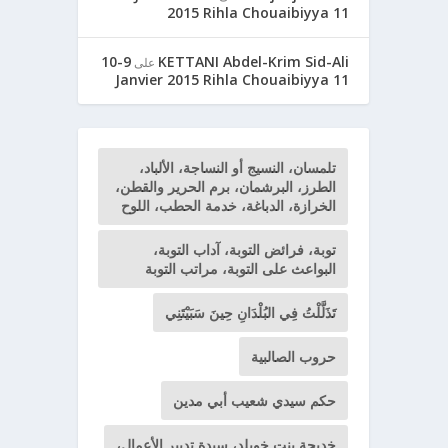
2015 Rihla Chouaibiyya 11
9-10
KETTANI Abdel-Krim Sid-Ali
على
Janvier 2015 Rihla Chouaibiyya 11
تلمسان، النسيج أو النساجة، الألباد،
الطرز، البرشمان، برم الحرير والقطن،
الخرازة، الدباغة، خدمة الحطب، اللوح
توبة، فرائض التوبة، آداب التوبة،
البواعث على التوبة، مراتب التوبة
تَذَلَّلْتُ فِي البُلْدَانِ حِينَ سَبَيْتَنِي
حروب الصالبية
حكم سيدي شعيب أبي مدين
خديجة بنت خويلد، سيدة تدبير الأعمال،