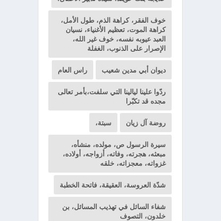
خوف الفقر، كراهة الذم، طول الأمل،
كراهة الموت، تعظيم الأغنياء، نسيان
العبد عيوبه نفسه، خوف غير الله،
الإصرار على الذنوب، الغفلة
ديوان أبي مدين شعيب
راس العام
ردّوا علينا ليالينا التي سلفت،بأمر تعالى
مجده قد تكبّرا
روضة آل زيان
سبتة،
سيرة الرسول ص، مولده، منشأه،
مبعثه، هجرته، وفاته، أزواجه، أولاده،
غزواته، معجزاته، خلقه
شدّة العروسة، العقيقة، فاتحة الخطبة
شفاء السائل في تهذيب المسائل، بن
خلدون، التصوف