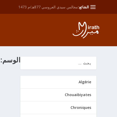
الشائع:
مجالس سيدي العروسي 877هـ/م 1473
الوسم:
مراسيم ت
Algérie
من خلال
ath
. شدّة الع
Chouaibiyates
Chroniques