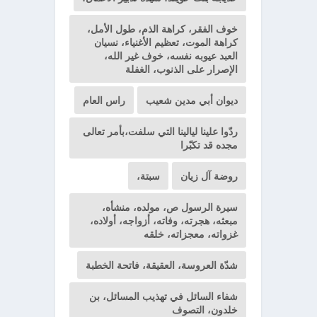
خوف الفقر، كراهة الذم، طول الأمل،
كراهة الموت، تعظيم الأغنياء، نسيان
العبد عيوبه نفسه، خوف غير الله،
الإصرار على الذنوب، الغفلة
ديوان أبي مدين شعيب
راس العام
ردّوا علينا ليالينا التي سلفت،بأمر تعالى
مجده قد تكبّرا
روضة آل زيان
سبتة،
سيرة الرسول ص، مولده، منشأه،
مبعثه، هجرته، وفاته، أزواجه، أولاده،
غزواته، معجزاته، خلقه
شدّة العروسة، العقيقة، فاتحة الخطبة
شفاء السائل في تهذيب المسائل، بن
خلدون، التصوف