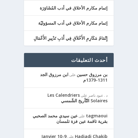
إتمام مكارم الأخلاق في أدب المُشَاوَرَة
إتمام مكارم الأخلاق في أدب المسؤوليّة
إِتْمَامُ مَكَارِمِ الأَخْلاَقِ فِي أَدَبِ تَدْبِيرِ الأَعْمَالِ
أحدث التعليقات
بن مرزوق حسين
ابن مرزوق الجد
على
1311-1379م
Les Calendriers
د . عبود ناصر
على
Solaires التّأريخ الشّمسي
tagmaoui
عين سيدي محمد الصحبي
على
بقرية تاقمة عين فزة تلمسان
9-10 Janvier
Hadjadj Chakib
على