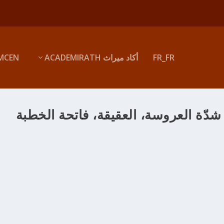
FR_FR
أكاد ميراث ACADEMIRATH
MCEN
شدّة العروسة، العقيقة، فاتحة الخطبة
قليدية بتلمسان
adminMir
|
ديسمبر 20, 2012
|
0
|
Senouciates
|
روسة . العقيقة . فاتحة الخطبة
قراءة المزيد