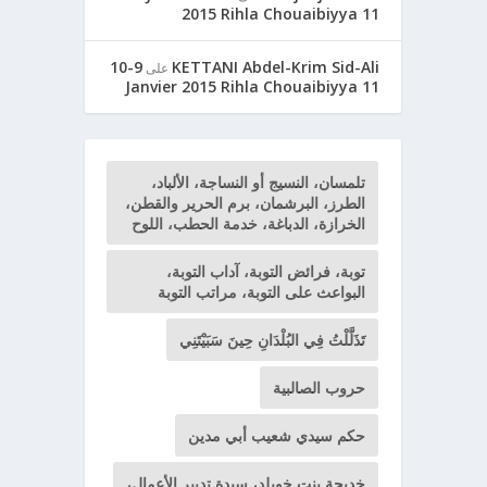
2015 Rihla Chouaibiyya 11
9-10
KETTANI Abdel-Krim Sid-Ali
على
Janvier 2015 Rihla Chouaibiyya 11
تلمسان، النسيج أو النساجة، الألباد،
الطرز، البرشمان، برم الحرير والقطن،
الخرازة، الدباغة، خدمة الحطب، اللوح
توبة، فرائض التوبة، آداب التوبة،
البواعث على التوبة، مراتب التوبة
تَذَلَّلْتُ فِي البُلْدَانِ حِينَ سَبَيْتَنِي
حروب الصالبية
حكم سيدي شعيب أبي مدين
خديجة بنت خويلد، سيدة تدبير الأعمال،