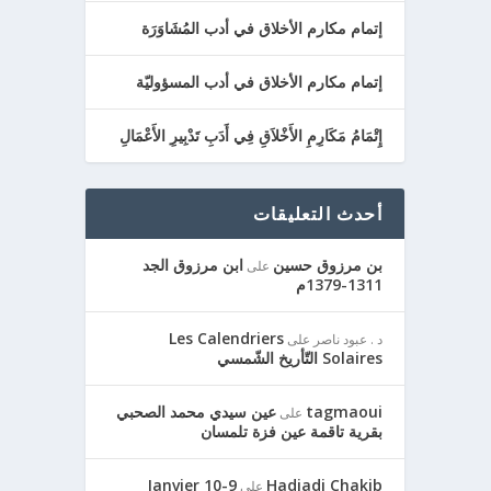
إتمام مكارم الأخلاق في أدب المُشَاوَرَة
إتمام مكارم الأخلاق في أدب المسؤوليّة
إِتْمَامُ مَكَارِمِ الأَخْلاَقِ فِي أَدَبِ تَدْبِيرِ الأَعْمَالِ
أحدث التعليقات
بن مرزوق حسين
ابن مرزوق الجد
على
1311-1379م
Les Calendriers
د . عبود ناصر
على
Solaires التّأريخ الشّمسي
tagmaoui
عين سيدي محمد الصحبي
على
بقرية تاقمة عين فزة تلمسان
9-10 Janvier
Hadjadj Chakib
على