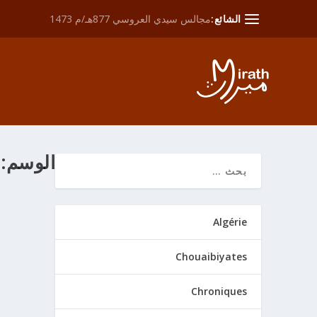
الشائع:
مجالس سيدي العروسي 877هـ/م 1473
الوسم:
الحسن بن ع
Algérie
من خلال
ath
Chouaibiyates
عياض في أس
عليه كثيرا من كتب
Chroniques