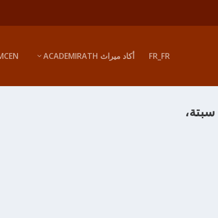
FR_FR
أكاد ميراث ACADEMIRATH
MCEN
سبتة،
لي بن طريف التاهرتي ت 501هـ/م1107
adminMir
|
ديسمبر 3, 2012
|
0
|
Senouciates
|
الحسن بن علي بن طريف التاهرتي ت 501هـ/م1107 عالم با
ماء شيوخه وقال شيخ بلدنا في النحو، مشهور بالصّلاح …. درّس عمره النحو ب
 النحو والأدب توفي 501هـ إعداد: محمد بن أحمد...