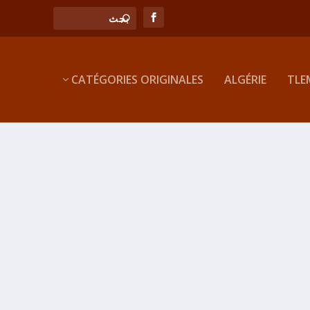
CATÉGORIES ORIGINALES
ALGÉRIE
TLE
لنحو، أديب من أهل تاهرت تعلّم بها وبالأندلس درّس النحو بمدينة سبتة ذكره القاضي
بلدنا وأخذ عنه جماعة أصحابنا وجماعة من شيوخنا ودرست
قراءة المزيد