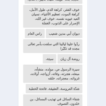
خوف الفقر، كراهة الذم، طول الأمل،
كراهة الموت، تعظيم الأغنياء، نسيان
العبد عيوبه نفسه، خوف غير الله،
الإصرار على الذنوب، الغفلة
ديوان أبي مدين شعيب
راس العام
ردّوا علينا ليالينا التي سلفت،بأمر تعالى
مجده قد تكبّرا
روضة آل زيان
سبتة،
سيرة الرسول ص، مولده، منشأه،
مبعثه، هجرته، وفاته، أزواجه، أولاده،
غزواته، معجزاته، خلقه
شدّة العروسة، العقيقة، فاتحة الخطبة
شفاء السائل في تهذيب المسائل، بن
خلدون، التصوف