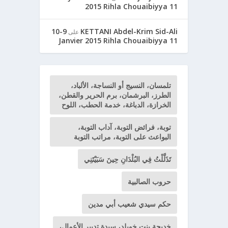
2015 Rihla Chouaibiyya 11
9-10
KETTANI Abdel-Krim Sid-Ali
على
Janvier 2015 Rihla Chouaibiyya 11
تلمسان، النسيج أو النساجة، الألباد،
الطرز، البرشمان، برم الحرير والقطن،
الخرازة، الدباغة، خدمة الحطب، اللوح
توبة، فرائض التوبة، آداب التوبة،
البواعث على التوبة، مراتب التوبة
تَذَلَّلْتُ فِي البُلْدَانِ حِينَ سَبَيْتَنِي
حروب الصالبية
حكم سيدي شعيب أبي مدين
خديجة بنت خويلد، سيدة تدبير الأعمال،