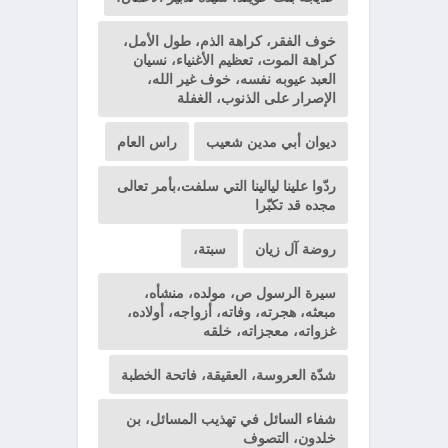
خوف الفقر، كراهة الذم، طول الأمل،
كراهة الموت، تعظيم الأغنياء، نسيان
العبد عيوبه نفسه، خوف غير الله،
الإصرار على الذنوب، الغفلة
ديوان أبي مدين شعيب
راس العام
ردّوا علينا ليالينا التي سلفت،بأمر تعالى
مجده قد تكبّرا
روضة آل زيان
سبتة،
سيرة الرسول ص، مولده، منشأه،
مبعثه، هجرته، وفاته، أزواجه، أولاده،
غزواته، معجزاته، خلقه
شدّة العروسة، العقيقة، فاتحة الخطبة
شفاء السائل في تهذيب المسائل، بن
خلدون، التصوف