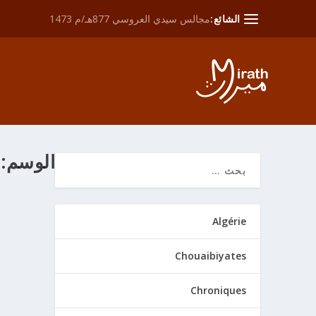
الشائع:
مجالس سيدي العروسي 877هـ/م 1473
الوسم:
عبد الله ب
Algérie
من خلال
ath
Chouaibiyates
يشكوال قدم الأندلس سنة 429هـ وسكن إشبيلي
Chroniques