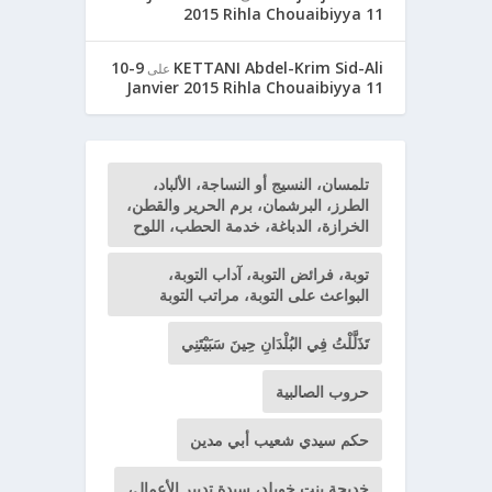
2015 Rihla Chouaibiyya 11
9-10
KETTANI Abdel-Krim Sid-Ali
على
Janvier 2015 Rihla Chouaibiyya 11
تلمسان، النسيج أو النساجة، الألباد،
الطرز، البرشمان، برم الحرير والقطن،
الخرازة، الدباغة، خدمة الحطب، اللوح
توبة، فرائض التوبة، آداب التوبة،
البواعث على التوبة، مراتب التوبة
تَذَلَّلْتُ فِي البُلْدَانِ حِينَ سَبَيْتَنِي
حروب الصالبية
حكم سيدي شعيب أبي مدين
خديجة بنت خويلد، سيدة تدبير الأعمال،