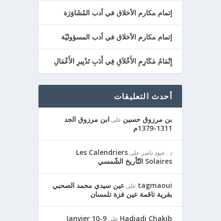
إتمام مكارم الأخلاق في أدب المُشَاوَرَة
إتمام مكارم الأخلاق في أدب المسؤوليّة
إِتْمَامُ مَكَارِمِ الأَخْلاَقِ فِي أَدَبِ تَدْبِيرِ الأَعْمَالِ
أحدث التعليقات
بن مرزوق حسين
ابن مرزوق الجد
على
1311-1379م
Les Calendriers
د . عبود ناصر
على
Solaires التّأريخ الشّمسي
tagmaoui
عين سيدي محمد الصحبي
على
بقرية تاقمة عين فزة تلمسان
9-10 Janvier
Hadjadj Chakib
على