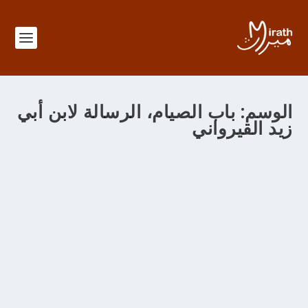
الوسم:
باب الصيام، الرسالة لابن أبي
زيد القيرواني
باب في الصيام من رسالة ابن أبي زيد القيرواني
من خلال
adminMirath
|
يوليو 9, 2013
|
0
|
Senouciates
|
باب في الصيام من رسالة أبي محمد عبد الله ابن أبي زيد
القيرواني هـ 310-386 922-996 م وصوم شهر رمضان فريضة.
يصام لرؤية الهلال ويفطر لرؤيته، كان ثلاثين يوماً أو تسعة
وعشرين يوماً ؛ فإن غمّ الهلال، فيعدّ ثلاثين يوماً من غرّة الشّهر
الذي قبله، ثمّ يصام، وكذلك في الفطر. ويبيت الصيام في أوّله
وليس عليه البيات في بقيته. ويتم الصيام إلى الليل ومن السّنّة