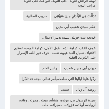
توبة، فرائض التوبة، آداب التوبة، البواعث على التوبة،
مراتب التوبة
تَذَلَّلْتُ فِي البُلْدَانِ حِينَ سَبَيْتَنِي
حروب الصالبية
حكم سيدي شعيب أبي مدين
خديجة بنت خويلد، سيدة تدبير الأعمال،
خوف الفقر، كراهة الذم، طول الأمل، كراهة الموت، تعظيم
الأغنياء، نسيان العبد عيوبه نفسه، خوف غير الله، الإصرار
على الذنوب، الغفلة
ديوان أبي مدين شعيب
راس العام
ردّوا علينا ليالينا التي سلفت،بأمر تعالى مجده قد تكبّرا
روضة آل زيان
سبتة،
سيرة الرسول ص، مولده، منشأه، مبعثه، هجرته، وفاته،
أزواجه، أولاده، غزواته، معجزاته، خلقه