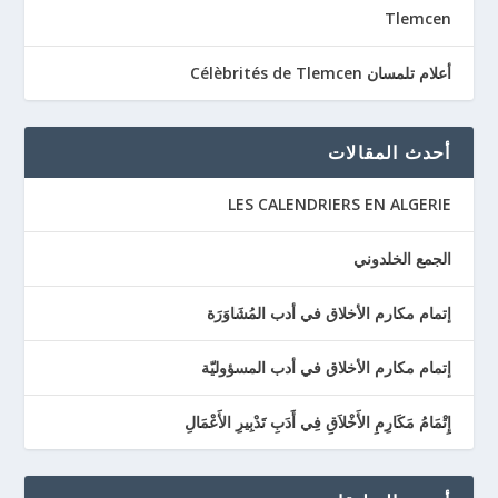
Tlemcen
أعلام تلمسان Célèbrités de Tlemcen
أحدث المقالات
LES CALENDRIERS EN ALGERIE
الجمع الخلدوني
إتمام مكارم الأخلاق في أدب المُشَاوَرَة
إتمام مكارم الأخلاق في أدب المسؤوليّة
إِتْمَامُ مَكَارِمِ الأَخْلاَقِ فِي أَدَبِ تَدْبِيرِ الأَعْمَالِ