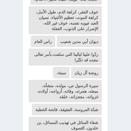
خوف الفقر، كراهة الذم، طول الأمل،
كراهة الموت، تعظيم الأغنياء، نسيان
العبد عيوبه نفسه، خوف غير الله،
الإصرار على الذنوب، الغفلة
ديوان أبي مدين شعيب
راس العام
ردّوا علينا ليالينا التي سلفت،بأمر تعالى
مجده قد تكبّرا
روضة آل زيان
سبتة،
سيرة الرسول ص، مولده، منشأه،
مبعثه، هجرته، وفاته، أزواجه، أولاده،
غزواته، معجزاته، خلقه
شدّة العروسة، العقيقة، فاتحة الخطبة
شفاء السائل في تهذيب المسائل، بن
خلدون، التصوف