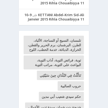
2015 Rihla Chouaibiyya 11
9-10
KETTANI Abdel-Krim Sid-Ali
على
Janvier 2015 Rihla Chouaibiyya 11
تلمسان، النسيج أو النساجة، الألباد،
الطرز، البرشمان، برم الحرير والقطن،
الخرازة، الدباغة، خدمة الحطب، اللوح
توبة، فرائض التوبة، آداب التوبة،
البواعث على التوبة، مراتب التوبة
تَذَلَّلْتُ فِي البُلْدَانِ حِينَ سَبَيْتَنِي
حروب الصالبية
حكم سيدي شعيب أبي مدين
خديجة بنت خويلد، سيدة تدبير الأعمال،