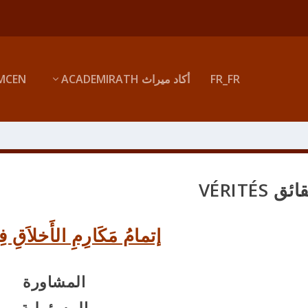
FR_FR
أكاد ميراث ACADEMIRATH
MCEN
ق VÉRITÉS
إتمامُ مَكَارِمِ الأَخلاَقِ ف
المشاورة
المسؤولية