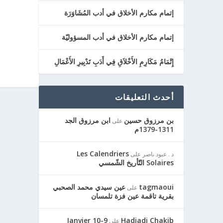
إتمام مكارم الأخلاق في أدب المُشَاوَرَة
إتمام مكارم الأخلاق في أدب المسؤوليّة
إِتْمَامُ مَكَارِمِ الأَخْلاَقِ فِي أَدَبِ تَدْبِيرِ الأَعْمَالِ
أحدث التعليقات
بن مرزوق حسين
ابن مرزوق الجد
على
1311-1379م
Les Calendriers
د . عبود ناصر
على
Solaires التّأريخ الشّمسي
tagmaoui
عين سيدي محمد الصحبي
على
بقرية تاقمة عين فزة تلمسان
9-10 Janvier
Hadjadj Chakib
على