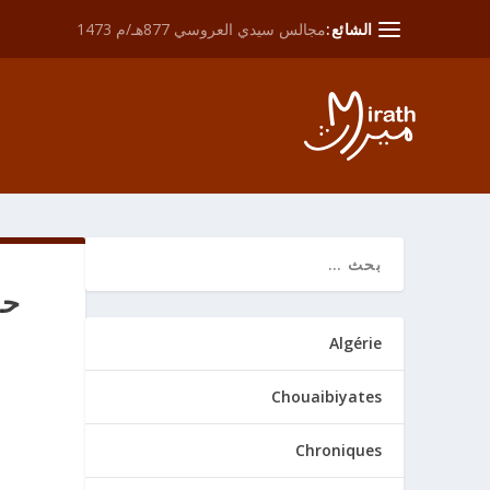
الشائع:
مجالس سيدي العروسي 877هـ/م 1473
حقائ
Algérie
Chouaibiyates
Chroniques