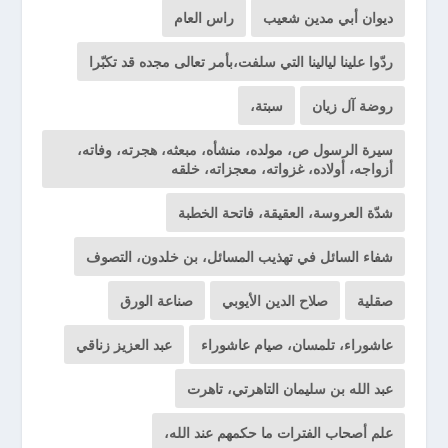
ديوان أبي مدين شعيب
راس العام
ردّوا علينا ليالينا التي سلفت،بأمر تعالى مجده قد تكبّرا
روضة آل زيان
سبتة،
سيرة الرسول ص، مولده، منشأه، مبعثه، هجرته، وفاته،
أزواجه، أولاده، غزواته، معجزاته، خلقه
شدّة العروسة، العقيقة، فاتحة الخطبة
شفاء السائل في تهذيب المسائل، بن خلدون، التصوف
صقلية
صلاح الدين الأيوبي
صناعة الورق
عاشوراء، تلمسان، صيام عاشوراء
عبد العزيز زناقي
عبد الله بن سليمان التاهرتي، تاهرت
علم أصحاب الفترات ما حكمهم عند الله،