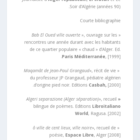
Soir d’Algérie (années 90).
Courte bibliographie
Bab El Oued ville ouverte »
, ouvrage sur les
«
rencontres une année durant avec les habitants
de ce quartier populaire « chaud » d’Alger. Ed.
Paris Méditerranée
, [1999].
Maqamât de Jean-Paul Grangaud
», récit de vie
«
du professeur JP Grangaud, pédiatre algérien
d’origine pied noir. Editions
Casbah,
[2000].
Algeri separazione (Alger séparation)
», recueil
«
bilingue de poèmes. Editions
Libroitaliano
World
, Ragusa. [2002]
ô ville de cent lieux, ville noire
», recueil de
«
poésie,
Espace Libre
, Alger [2008]