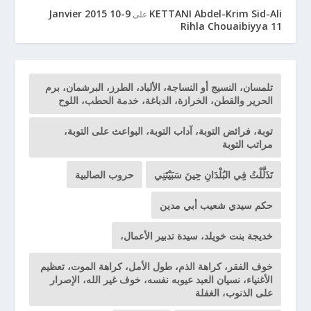
9-10 Janvier 2015
KETTANI Abdel-Krim Sid-Ali
على
Rihla Chouaibiyya 11
تلمسان، النسيج أو النساجة، الألباد، الطرز، البرشمان، برم
الحرير والقطن، الخرازة، الدباغة، خدمة الحطب، اللوح
توبة، فرائض التوبة، آداب التوبة، البواعث على التوبة،
مراتب التوبة
تَذَلَّلْتُ فِي البُلْدَانِ حِينَ سَبَيْتَنِي
حروب الصالبية
حكم سيدي شعيب أبي مدين
خديجة بنت خويلد، سيدة تدبير الأعمال،
خوف الفقر، كراهة الذم، طول الأمل، كراهة الموت، تعظيم
الأغنياء، نسيان العبد عيوبه نفسه، خوف غير الله، الإصرار
على الذنوب، الغفلة