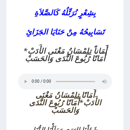
بِشِعْرٍ نُرَتِّلُهُ كَالصَّلاَةِ
تَسَابِيحُهُ مِنْ حَنَايَا الجَزَائِ
أَمَاناً تِلِمْسَانُ مَغْنَى الأَدَبْ*
أَمَانًا رُبُوعَ النَّدَى وَالحَسَبْ
أَمَانًا تِلِمْسَانُ مَغْنَى
الأَدَبْ*أَمَانًا رُبُوعَ النَّدَى
وَالحَسَبْ
شَغَلْنَا الوَرَى وَمَلَأْنَا الدُّنَا