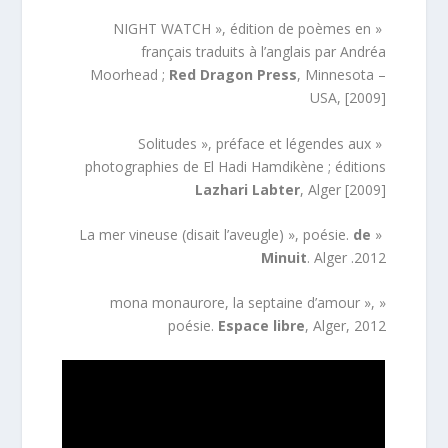
« NIGHT WATCH », édition de poèmes en
français traduits à l’anglais par Andréa
Moorhead ;
Red Dragon Press
, Minnesota –
USA, [2009]
« Solitudes », préface et légendes aux
photographies de El Hadi Hamdikène ; éditions
Lazhari Labter
, Alger [2009]
de
« La mer vineuse (disait l’aveugle) », poésie.
Minuit
. Alger .2012
« mona monaurore, la septaine d’amour »,
poésie.
Espace libre
, Alger, 2012