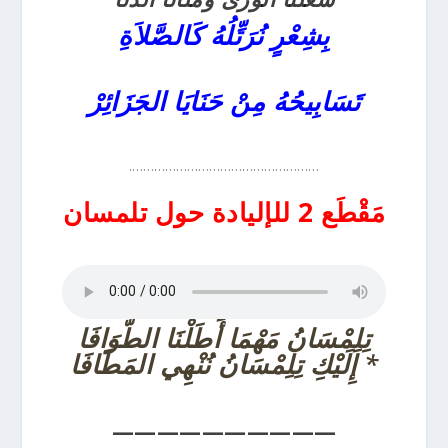
بِشِعْرٍ نُرَتِّلُهُ كَالصَّلاَةِ
تَسَابِيحُهُ مِنْ حَنَايَا الجَزَائِرْ
…………………………………………….
مَقْطَع 2 للإليادة حول تلمسان
تِلِمْسَانُ مَهْمَا أَطَلْنَا الطَّوَافَا
* إِلَيْكِ تِلِمْسَانُ نُنْهِي المَطَافَا
——————————