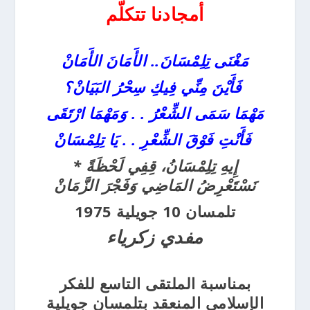
أمجادنا تتكلّم
مَغْنَى تِلِمْسَانَ.. الأَمَانَ الأَمَانْ
فَأَيْنَ مِنِّي فِيكِ سِحْرُ البَيَانْ؟
مَهْمَا سَمَى الشِّعْرُ . . وَمَهْمَا ارْتَقَى
فَأَنْتِ فَوْقَ الشِّعْرِ . . يَا تِلِمْسَانْ
إِيهِ تِلِمْسَانُ، قِفِي لَحْظَةً *
نَسْتَعْرِضُ المَاضِي وَفَجْرَ الزَّمَانْ
تلمسان 10 جويلية 1975
مفدي زكرياء
بمناسبة الملتقى التاسع للفكر
الإسلامي المنعقد بتلمسان جويلية