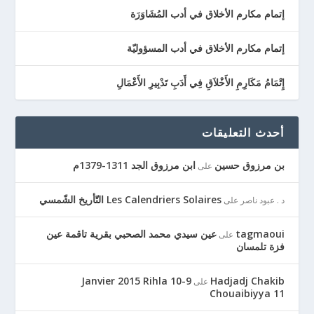
إتمام مكارم الأخلاق في أدب المُشَاوَرَة
إتمام مكارم الأخلاق في أدب المسؤوليّة
إِتْمَامُ مَكَارِمِ الأَخْلاَقِ فِي أَدَبِ تَدْبِيرِ الأَعْمَالِ
أحدث التعليقات
بن مرزوق حسين
ابن مرزوق الجد 1311-1379م
على
Les Calendriers Solaires التّأريخ الشّمسي
د . عبود ناصر
على
tagmaoui
عين سيدي محمد الصحبي بقرية تاقمة عين
على
فزة تلمسان
9-10 Janvier 2015 Rihla
Hadjadj Chakib
على
Chouaibiyya 11