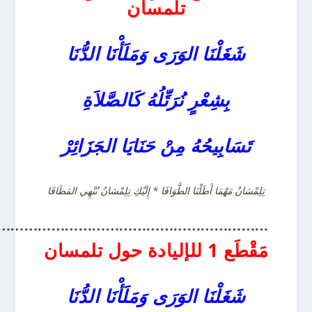
تلمسان
شَغَلْنَا الوَرَى وَمَلَأْنَا الدُّنَا
بِشِعْرٍ نُرَتِّلُهُ كَالصَّلاَةِ
تَسَابِيحُهُ مِنْ حَنَايَا الجَزَائِرْ
تِلِمْسَانُ مَهْمَا أَطَلْنَا الطَّوَافَا * إِلَيْكِ تِلِمْسَانُ نُنْهِي المَطَافَا
……………………………………………………
مَقْطَع 1 للإليادة حول تلمسان
شَغَلْنَا الوَرَى وَمَلَأْنَا الدُّنَا