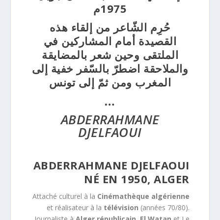
1975م
حُرِم الشّاعر من إلقاء هذه
القصيدة أمام المشاركين في
الملتقى وحين شعر بالمضايقة
والملاحقة اضطرّ بالسّفر خفية إلى
المغرب ومن ثمّ إلى تونس
…
ABDERRAHMANE
DJELFAOUI
ABDERRAHMANE DJELFAOUI
NÉ EN 1950, ALGER
Attaché culturel à la
Cinémathèque algérienne
et réalisateur à la
télévision
(années 70/80).
Journaliste à
Alger républicain
,
El Watan
et Le